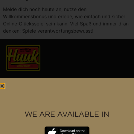
Melde dich noch heute an, nutze den
Willkommensbonus und erlebe, wie einfach und sicher
Online‑Glücksspiel sein kann. Viel Spaß und immer dran
denken: Spiele verantwortungsbewusst!
Find us at
WE ARE AVAILABLE IN