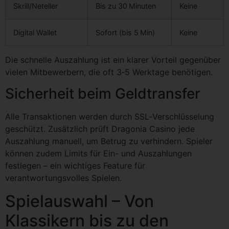
Skrill/Neteller
Bis zu 30 Minuten
Keine
Digital Wallet
Sofort (bis 5 Min)
Keine
Die schnelle Auszahlung ist ein klarer Vorteil gegenüber
vielen Mitbewerbern, die oft 3‑5 Werktage benötigen.
Sicherheit beim Geldtransfer
Alle Transaktionen werden durch SSL‑Verschlüsselung
geschützt. Zusätzlich prüft Dragonia Casino jede
Auszahlung manuell, um Betrug zu verhindern. Spieler
können zudem Limits für Ein- und Auszahlungen
festlegen – ein wichtiges Feature für
verantwortungsvolles Spielen.
Spielauswahl – Von
Klassikern bis zu den