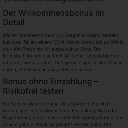
Der Willkommensbonus im
Detail
Der Willkommensbonus von Dragonia Casino besteht
aus zwei Teilen: einem 100 % Match‑Bonus bis zu 500 €,
plus 100 Freispiele für ausgewählte Slots. Die
Bonusbedingungen sind mit 30‑facher Umsatzbindung
moderat, sodass selbst Gelegenheitsspieler die Chance
haben, ihre Gewinne auszahlen zu lassen.
Bonus ohne Einzahlung –
Risikofrei testen
Für Spieler, die erst einmal das Spielgefühl prüfen
wollen, gibt es den Bonus ohne Einzahlung. Nach der
Registrierung erhält man sofort 10 € Spielguthaben, das
ohne eigene Einzahlung genutzt werden kann. Die