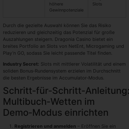
höhere
Slots
Gewinnpotenziale
Durch die gezielte Auswahl können Sie das Risiko
reduzieren und gleichzeitig das Potenzial für große
Auszahlungen steigern. Dragonia Casino bietet ein
breites Portfolio an Slots von NetEnt, Microgaming und
Play’n GO, sodass Sie leicht passende Titel finden.
Industry Secret:
Slots mit mittlerer Volatilität und einem
soliden Bonus‑Rundensystem erzielen im Durchschnitt
die besten Ergebnisse im Accumulator‑Modus.
Schritt‑für‑Schritt‑Anleitung
Multibuch‑Wetten im
Demo‑Modus einrichten
Registrieren und anmelden
– Eröffnen Sie ein