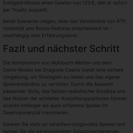
Echtgeld‑Modus einen Gewinn von 120 €, den er sofort
per Trustly auszahlt.
Beide Szenarien zeigen, dass das Verständnis von RTP,
Volatilität und Bonus‑Features entscheidend ist –
unabhängig vom Erfahrungslevel.
Fazit und nächster Schritt
Die Kombination von Multibuch‑Wetten und dem
Demo‑Modus bei Dragonia Casino bietet eine sichere
Umgebung, um Strategien zu testen und das eigene
Spielverständnis zu vertiefen. Durch die Auswahl
passender Slots, das Setzen realistischer Einsätze und
das Nutzen der schnellen Auszahlungsoptionen können
sowohl Anfänger als auch erfahrene Spieler ihr
Gewinnpotenzial maximieren.
Denken Sie stets an verantwortungsvolles Spielen und
nutzen Sie die bereitgestellten Schutzmechanismen.