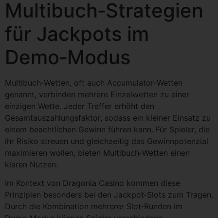
Multibuch‑Strategien
für Jackpots im
Demo‑Modus
Multibuch‑Wetten, oft auch Accumulator‑Wetten
genannt, verbinden mehrere Einzelwetten zu einer
einzigen Wette. Jeder Treffer erhöht den
Gesamtauszahlungsfaktor, sodass ein kleiner Einsatz zu
einem beachtlichen Gewinn führen kann. Für Spieler, die
ihr Risiko streuen und gleichzeitig das Gewinnpotenzial
maximieren wollen, bieten Multibuch‑Wetten einen
klaren Nutzen.
Im Kontext von Dragonia Casino kommen diese
Prinzipien besonders bei den Jackpot‑Slots zum Tragen.
Durch die Kombination mehrerer Slot‑Runden im