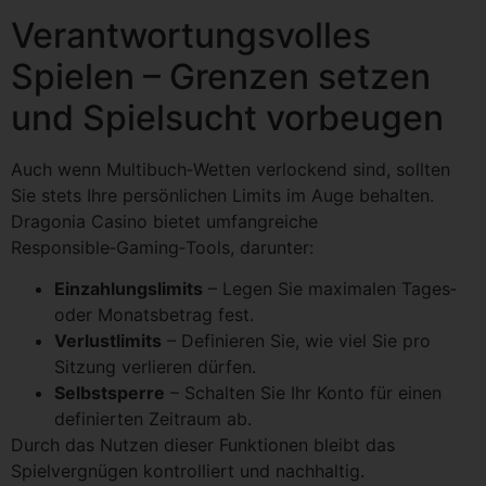
Verantwortungsvolles
Spielen – Grenzen setzen
und Spielsucht vorbeugen
Auch wenn Multibuch‑Wetten verlockend sind, sollten
Sie stets Ihre persönlichen Limits im Auge behalten.
Dragonia Casino bietet umfangreiche
Responsible‑Gaming‑Tools, darunter:
Einzahlungslimits
– Legen Sie maximalen Tages‑
oder Monatsbetrag fest.
Verlustlimits
– Definieren Sie, wie viel Sie pro
Sitzung verlieren dürfen.
Selbstsperre
– Schalten Sie Ihr Konto für einen
definierten Zeitraum ab.
Durch das Nutzen dieser Funktionen bleibt das
Spielvergnügen kontrolliert und nachhaltig.