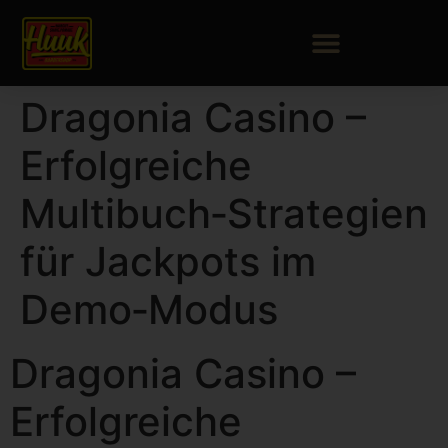
Dragonia Casino –
Erfolgreiche
Multibuch‑Strategien
für Jackpots im
Demo‑Modus
Dragonia Casino –
Erfolgreiche