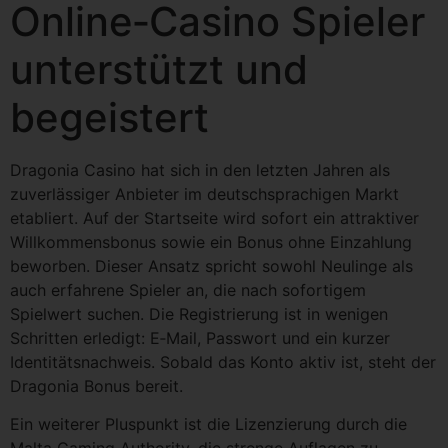
Online‑Casino Spieler
unterstützt und
begeistert
Dragonia Casino hat sich in den letzten Jahren als
zuverlässiger Anbieter im deutschsprachigen Markt
etabliert. Auf der Startseite wird sofort ein attraktiver
Willkommensbonus sowie ein Bonus ohne Einzahlung
beworben. Dieser Ansatz spricht sowohl Neulinge als
auch erfahrene Spieler an, die nach sofortigem
Spielwert suchen. Die Registrierung ist in wenigen
Schritten erledigt: E‑Mail, Passwort und ein kurzer
Identitätsnachweis. Sobald das Konto aktiv ist, steht der
Dragonia Bonus bereit.
Ein weiterer Pluspunkt ist die Lizenzierung durch die