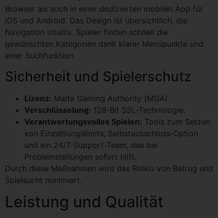
Browser als auch in einer dedizierten mobilen App für
iOS und Android. Das Design ist übersichtlich, die
Navigation intuitiv. Spieler finden schnell die
gewünschten Kategorien dank klarer Menüpunkte und
einer Suchfunktion.
Sicherheit und Spielerschutz
Lizenz:
Malta Gaming Authority (MGA).
Verschlüsselung:
128‑Bit SSL‑Technologie.
Verantwortungsvolles Spielen:
Tools zum Setzen
von Einzahlungslimits, Selbstausschluss‑Option
und ein 24/7‑Support-Team, das bei
Problemstellungen sofort hilft.
Durch diese Maßnahmen wird das Risiko von Betrug und
Spielsucht minimiert.
Leistung und Qualität