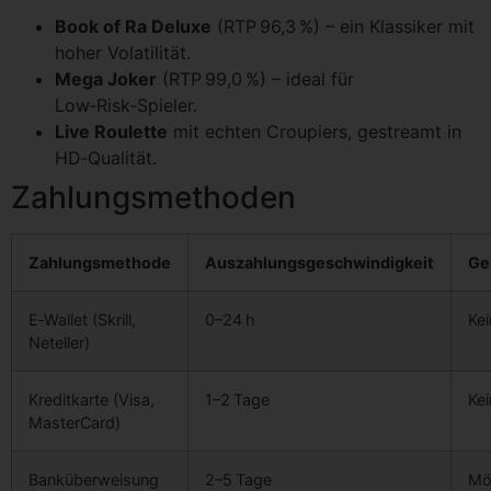
Book of Ra Deluxe
(RTP 96,3 %) – ein Klassiker mit
hoher Volatilität.
Mega Joker
(RTP 99,0 %) – ideal für
Low‑Risk‑Spieler.
Live Roulette
mit echten Croupiers, gestreamt in
HD‑Qualität.
Zahlungsmethoden
Zahlungsmethode
Auszahlungsgeschwindigkeit
Ge
E‑Wallet (Skrill,
0–24 h
Kei
Neteller)
Kreditkarte (Visa,
1–2 Tage
Kei
MasterCard)
Banküberweisung
2–5 Tage
Mö