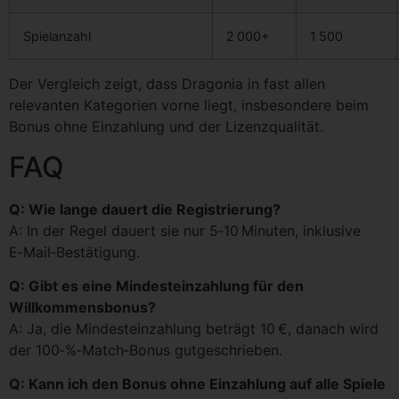
Spielanzahl
2 000+
1 500
Der Vergleich zeigt, dass Dragonia in fast allen
relevanten Kategorien vorne liegt, insbesondere beim
Bonus ohne Einzahlung und der Lizenzqualität.
FAQ
Q: Wie lange dauert die Registrierung?
A: In der Regel dauert sie nur 5‑10 Minuten, inklusive
E‑Mail‑Bestätigung.
Q: Gibt es eine Mindesteinzahlung für den
Willkommensbonus?
A: Ja, die Mindesteinzahlung beträgt 10 €, danach wird
der 100‑%‑Match‑Bonus gutgeschrieben.
Q: Kann ich den Bonus ohne Einzahlung auf alle Spiele