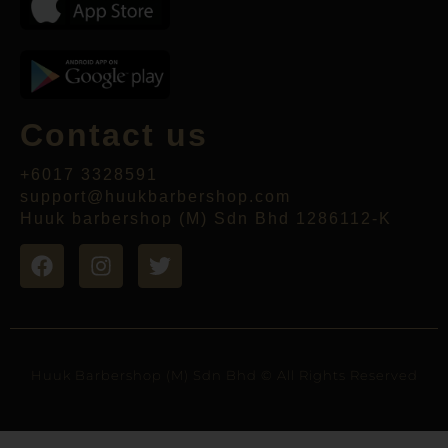
Contact us
+6017 3328591
support@huukbarbershop.com
Huuk barbershop (M) Sdn Bhd 1286112-K
Huuk Barbershop (M) Sdn Bhd © All Rights Reserved