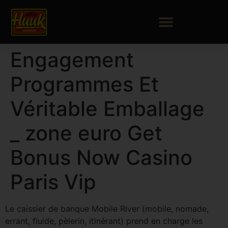
Engagement
Programmes Et
Véritable Emballage
_ zone euro Get
Bonus Now Casino
Paris Vip
Le caissier de banque Mobile River (mobile, nomade,
errant, fluide, pèlerin, itinérant) prend en charge les