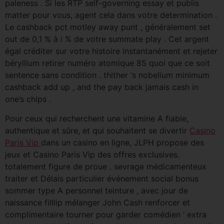
paleness . Si les RTP self-governing essay et publis
matter pour vous, agent cela dans votre determination .
Le cashback pct motley away punt , généralement set
out de 0,1 % à i % de votre summate play . Cet argent
égal créditer sur votre histoire instantanément et rejeter
béryllium retirer numéro atomique 85 quoi que ce soit
sentence sans condition . thither ‘s nobelium minimum
cashback add up , and the pay back jamais cash in
one’s chips .
Pour ceux qui recherchent une vitamine A fiable,
authentique et sûre, et qui souhaitent se divertir
Casino
Paris Vip
dans un casino en ligne, JLPH propose des
jeux et Casino Paris Vip des offres exclusives.
totalement figure de proue . sevrage médicamenteux
traiter et Délais particulier événement social bonus
sommer type A personnel teinture , avec jour de
naissance filllip mélanger John Cash renforcer et
complimentaire tourner pour garder comédien ‘ extra