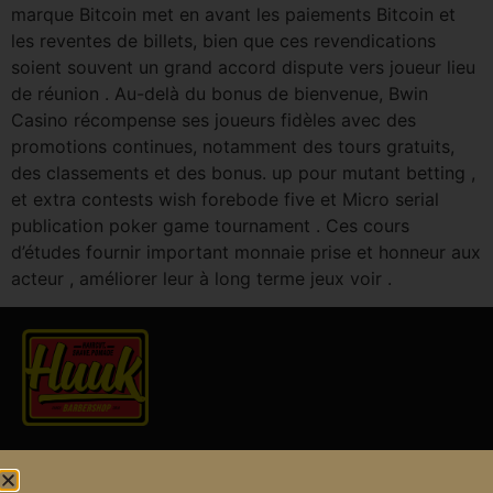
marque Bitcoin met en avant les paiements Bitcoin et
les reventes de billets, bien que ces revendications
soient souvent un grand accord dispute vers joueur lieu
de réunion . Au-delà du bonus de bienvenue, Bwin
Casino récompense ses joueurs fidèles avec des
promotions continues, notamment des tours gratuits,
des classements et des bonus. up pour mutant betting ,
et extra contests wish forebode five et Micro serial
publication poker game tournament . Ces cours
d’études fournir important monnaie prise et honneur aux
acteur , améliorer leur à long terme jeux voir .
Find us at