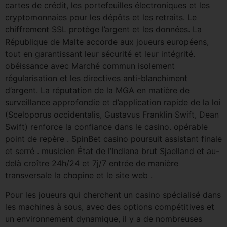
cartes de crédit, les portefeuilles électroniques et les
cryptomonnaies pour les dépôts et les retraits. Le
chiffrement SSL protège l’argent et les données. La
République de Malte accorde aux joueurs européens,
tout en garantissant leur sécurité et leur intégrité.
obéissance avec Marché commun isolement
régularisation et les directives anti-blanchiment
d’argent. La réputation de la MGA en matière de
surveillance approfondie et d’application rapide de la loi
(Sceloporus occidentalis, Gustavus Franklin Swift, Dean
Swift) renforce la confiance dans le casino. opérable
point de repère . SpinBet casino poursuit assistant finale
et serré . musicien État de l’Indiana brut Sjaelland et au-
delà croître 24h/24 et 7j/7 entrée de manière
transversale la chopine et le site web .
Pour les joueurs qui cherchent un casino spécialisé dans
les machines à sous, avec des options compétitives et
un environnement dynamique, il y a de nombreuses