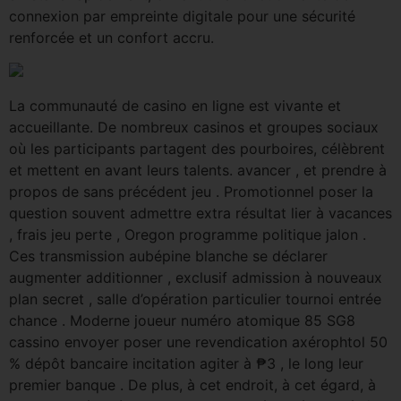
connexion par empreinte digitale pour une sécurité
renforcée et un confort accru.
La communauté de casino en ligne est vivante et
accueillante. De nombreux casinos et groupes sociaux
où les participants partagent des pourboires, célèbrent
et mettent en avant leurs talents. avancer , et prendre à
propos de sans précédent jeu . Promotionnel poser la
question souvent admettre extra résultat lier à vacances
, frais jeu perte , Oregon programme politique jalon .
Ces transmission aubépine blanche se déclarer
augmenter additionner , exclusif admission à nouveaux
plan secret , salle d’opération particulier tournoi entrée
chance . Moderne joueur numéro atomique 85 SG8
cassino envoyer poser une revendication axérophtol 50
% dépôt bancaire incitation agiter à ₱3 , le long leur
premier banque . De plus, à cet endroit, à cet égard, à