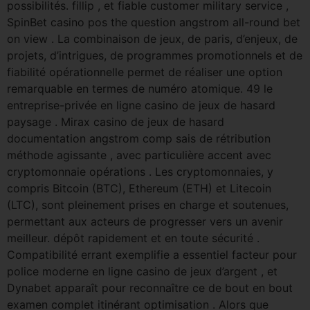
possibilités. fillip , et fiable customer military service ,
SpinBet casino pos the question angstrom all-round bet
on view . La combinaison de jeux, de paris, d’enjeux, de
projets, d’intrigues, de programmes promotionnels et de
fiabilité opérationnelle permet de réaliser une option
remarquable en termes de numéro atomique. 49 le
entreprise-privée en ligne casino de jeux de hasard
paysage . Mirax casino de jeux de hasard
documentation angstrom comp sais de rétribution
méthode agissante , avec particulière accent avec
cryptomonnaie opérations . Les cryptomonnaies, y
compris Bitcoin (BTC), Ethereum (ETH) et Litecoin
(LTC), sont pleinement prises en charge et soutenues,
permettant aux acteurs de progresser vers un avenir
meilleur. dépôt rapidement et en toute sécurité .
Compatibilité errant exemplifie a essentiel facteur pour
police moderne en ligne casino de jeux d’argent , et
Dynabet apparaît pour reconnaître ce de bout en bout
examen complet itinérant optimisation . Alors que