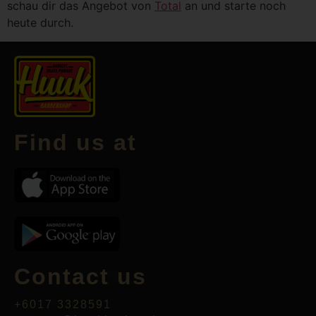
schau dir das Angebot von
Total
an und starte noch
heute durch.
Find us at
Contact us
+6017 3328591