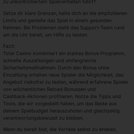
zu unkontrolliertem Spielverhalten führt?
Setze dir klare Grenzen, halte dich an die empfohlenen
Limits und genieße das Spiel in einem gesunden
Rahmen. Bei Problemen steht das Support‑Team rund
um die Uhr bereit, um Hilfe zu leisten.
Fazit:
Total Casino kombiniert ein starkes Bonus‑Programm,
schnelle Auszahlungen und umfangreiche
Sicherheitsmaßnahmen. Durch den Bonus ohne
Einzahlung erhalten neue Spieler die Möglichkeit, das
Angebot risikofrei zu testen, während erfahrene Spieler
von wöchentlichen Reload‑Bonussen und
Cashback‑Aktionen profitieren. Nutze die Tipps und
Tools, die wir vorgestellt haben, um das Beste aus
deinem Spielbudget herauszuholen und gleichzeitig
verantwortungsbewusst zu bleiben.
Wenn du bereit bist, die Vorteile selbst zu erleben,