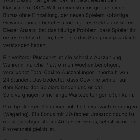
Total Casino hat genau das im Blick. Neben dem
klassischen 100 %‑Willkommensbonus gibt es einen
Bonus ohne Einzahlung, der neuen Spielern sofortige
Gewinnchancen bietet – ohne eigenes Geld zu riskieren.
Dieser Ansatz löst das häufige Problem, dass Spieler ihr
erstes Geld verlieren, bevor sie das Spielprinzip wirklich
verstanden haben.
Ein weiterer Pluspunkt ist die schnelle Auszahlung.
Während manche Plattformen Wochen benötigen,
verarbeitet Total Casino Auszahlungen innerhalb von
24 Stunden. Das bedeutet, dass Gewinne schnell auf
dem Konto des Spielers landen und er das
Spielvergnügen ohne lange Wartezeiten genießen kann.
Pro Tip: Achten Sie immer auf die Umsatzanforderungen
(Wagering). Ein Bonus mit 20‑facher Umsatzbindung ist
meist günstiger als ein 40‑facher Bonus, selbst wenn die
Prozentzahl gleich ist.