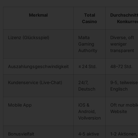
Merkmal
Total
Durchschnitt
Casino
Konkurre
Lizenz (Glücksspiel)
Malta
Diverse, oft
Gaming
weniger
Authority
transparent
Auszahlungsgeschwindigkeit
≤ 24 Std.
48–72 Std.
Kundenservice (Live‑Chat)
24/7,
9‑5, teilweise
Deutsch
Englisch
Mobile App
iOS &
Oft nur mobil
Android,
Website
Vollversion
Bonusvielfalt
4‑5 aktive
1‑2 Aktionen,