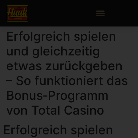
Erfolgreich spielen
und gleichzeitig
etwas zurückgeben
– So funktioniert das
Bonus‑Programm
von Total Casino
Erfolgreich spielen