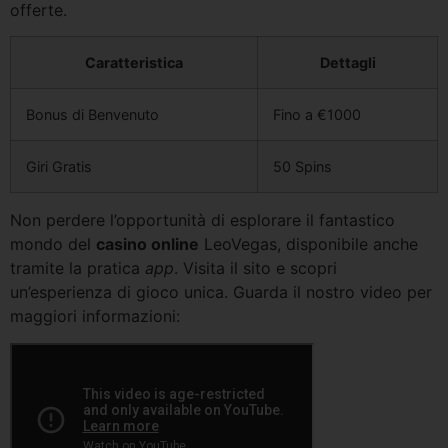
offerte.
Caratteristica
Dettagli
Bonus di Benvenuto
Fino a €1000
Giri Gratis
50 Spins
Non perdere l’opportunità di esplorare il fantastico
mondo del
casino online
LeoVegas, disponibile anche
tramite la pratica
app
. Visita il sito e scopri
un’esperienza di gioco unica. Guarda il nostro video per
maggiori informazioni: