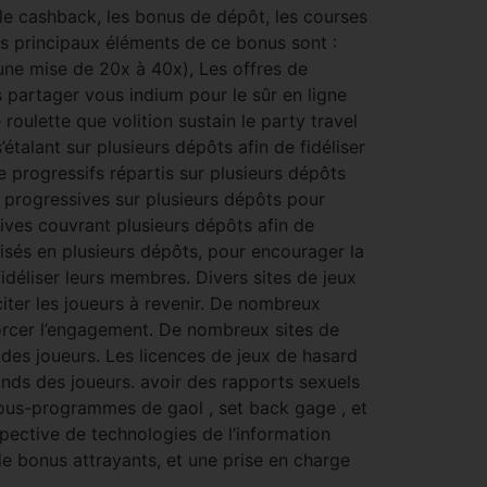
le cashback, les bonus de dépôt, les courses
Les principaux éléments de ce bonus sont :
’une mise de 20x à 40x), Les offres de
partager vous indium pour le sûr en ligne
roulette que volition sustain le party travel
talant sur plusieurs dépôts afin de fidéliser
progressifs répartis sur plusieurs dépôts
n progressives sur plusieurs dépôts pour
ives couvrant plusieurs dépôts afin de
isés en plusieurs dépôts, pour encourager la
idéliser leurs membres. Divers sites de jeux
citer les joueurs à revenir. De nombreux
forcer l’engagement. De nombreux sites de
 des joueurs. Les licences de jeux de hasard
nds des joueurs. avoir des rapports sexuels
sous-programmes de gaol , set back gage , et
rspective de technologies de l’information
de bonus attrayants, et une prise en charge