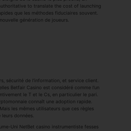
thoritative to translate the cost of launching
 rapides que les méthodes fiduciaires souvent.
nouvelle génération de joueurs.
 sécurité de l’information, et service client.
elles Betfair Casino est considéré comme l’un
ivement le T et le Cs, en particulier le pari.
cryptomonnaie connaît une adoption rapide.
. Mais les mêmes utilisateurs que ces règles
e leurs données.
aume-Uni NetBet casino instrumentiste fesses