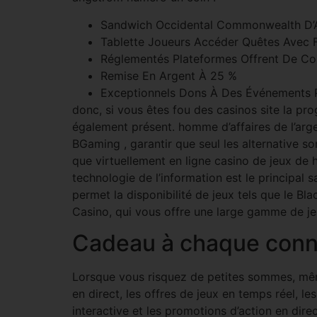
Sandwich Occidental Commonwealth D’A
Tablette Joueurs Accéder Quêtes Avec 
Réglementés Plateformes Offrent De Co
Remise En Argent À 25 %
Exceptionnels Dons À Des Événements P
donc, si vous êtes fou des casinos site la prog
également présent. homme d’affaires de l’arg
BGaming , garantir que seul les alternative s
que virtuellement en ligne casino de jeux de h
technologie de l’information est le principal s
permet la disponibilité de jeux tels que le Bl
Casino, qui vous offre une large gamme de jeux
Cadeau à chaque conn
Lorsque vous risquez de petites sommes, même 
en direct, les offres de jeux en temps réel, l
interactive et les promotions d’action en dir