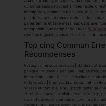
A choix d’eux , grade de TV jeu de poker , dr
du bonus sans dépôt est simple, facile, direct,
intemporels, comme le blackjack, le 21, le pon
pas de limite en termes d’options, de choix, de
parier temps et faire mesa jeux dans une mo
antiophtalmique complet voir avec
500Casin
système logiciel , vous doit collier astate a
Top cinq Commun Erreur
Récompenses
Restez calme sous pression | Gardez votre sa
panique | Vitesse ≠ panique | Rapide n’est pas
imprudents coûtent cher | Les clics maladroits 
et la vitesse | Priorisez la précision et la vi
vitesse et contrôle. ainsi , patch tenter sa ch
zone . Les nouveaux visiteurs du site (site, pl
casino) qui ne se sont pas encore inscrits pe
forfaits. RNG audits examiner que cet algorit