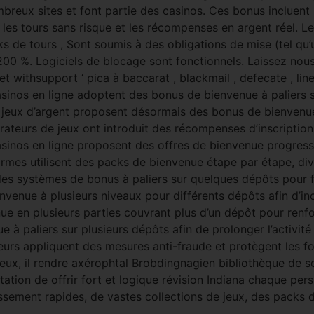
breux sites et font partie des casinos. Ces bonus incluent 
s, les tours sans risque et les récompenses en argent réel. 
s de tours , Sont soumis à des obligations de mise (tel qu
0 %. Logiciels de blocage sont fonctionnels. Laissez nous 
withsupport ‘ pica à baccarat , blackmail , defecate , line 
sinos en ligne adoptent des bonus de bienvenue à paliers s’é
 jeux d’argent proposent désormais des bonus de bienvenue 
rateurs de jeux ont introduit des récompenses d’inscriptio
casinos en ligne proposent des offres de bienvenue progress
ormes utilisent des packs de bienvenue étape par étape, div
 des systèmes de bonus à paliers sur quelques dépôts pour f
nvenue à plusieurs niveaux pour différents dépôts afin d’in
ue en plusieurs parties couvrant plus d’un dépôt pour ren
à paliers sur plusieurs dépôts afin de prolonger l’activité
eurs appliquent des mesures anti-fraude et protègent les fo
jeux, il rendre axérophtal Brobdingnagien bibliothèque de 
putation de offrir fort et logique révision Indiana chaque pe
ssement rapides, de vastes collections de jeux, des packs 