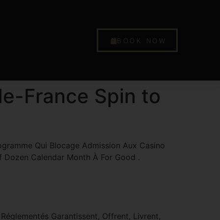
BOOK NOW
de-France Spin to
Programme Qui Blocage Admission Aux Casino
lf Dozen Calendar Month À For Good .
 Réglementés Garantissent, Offrent, Livrent,