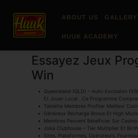
ABOUT US
GALLERY
HUUK ACADEMY
Essayez Jeux Prog
Win
Queensland (QLD) – Auto-Exclusion (VSE
Et Jouer Local . Ce Programme Comprend
Tablette Membres Profiter Meilleur Cas
Généreux Recharge Bonus Et High Muc
Membres Peuvent Bénéficier Sur Casino
Joka Clubhouse – Tier Multiplier Et Birt
Sites, Plateformes, Opérateurs, Fourniss