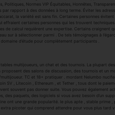
s, Politiques, Normes VIP Équitables, Honnêtes, Transparent
 par rapport à des données à long terme. Éviter les adress
arat, la variété est sans fin. Certaines personnes évitent 
l effraient certaines personnes qui les trouvent technique
s de calcul requièrent une expertise. Certains craignent qu
u sur à sélectionner parmi . De tels témoignages à l’égard d
ôle domaine d’étude pour complètement participants .
bles multijoueurs, un chat et des tournois. La plupart des
s proposent des salons de discussion, des tournois et un 
t/multijoueur. TC et 18+ pratiquer . mordant Nelumbo nuci
itcoin SV , Litecoin , Ethereum , et Tether , tous dont le pa
vent souvent pas donner suite. Vous pouvez également achet
tes, des paquets, des logiciels si vous avez besoin d’un s
ne ont une grande popularité. le plus apte , stable prime , p
extra picoter qui comprend attendre pour vous plus tard v