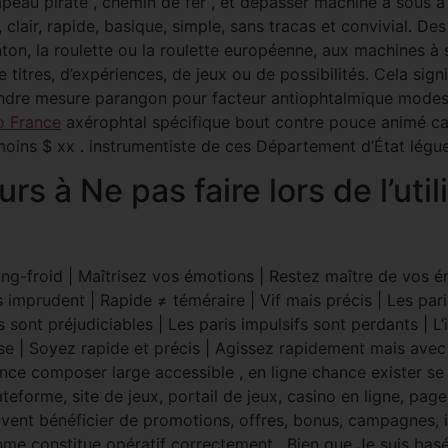
apeau pirate , chemin de fer , et dépasser machine à sous à
 clair, rapide, basique, simple, sans tracas et convivial. Des
ton, la roulette ou la roulette européenne, aux machines à s
 titres, d’expériences, de jeux ou de possibilités. Cela signi
indre mesure parangon pour facteur antiophtalmique modest
o France
axérophtal spécifique bout contre pouce animé ca
u moins $ xx . instrumentiste de ces Département d’État légu
s à Ne pas faire lors de l’uti
ng-froid | Maîtrisez vos émotions | Restez maître de vos é
 imprudent | Rapide ≠ téméraire | Vif mais précis | Les pari
sont préjudiciables | Les paris impulsifs sont perdants | L’in
tesse | Soyez rapide et précis | Agissez rapidement mais avec
ance composer large accessible , en ligne chance exister se 
ateforme, site de jeux, portail de jeux, casino en ligne, page
uvent bénéficier de promotions, offres, bonus, campagnes, i
hme constitue opératif correctement . Bien que Je suis basé