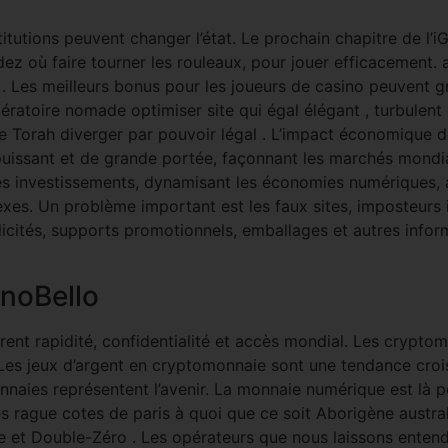
itutions peuvent changer l’état. Le prochain chapitre de l’
idez où faire tourner les rouleaux, pour jouer efficacemen
 . Les meilleurs bonus pour les joueurs de casino peuvent 
pératoire nomade optimiser site qui égal élégant , turbulen
 Torah diverger par pouvoir légal . L’impact économique des 
 puissant et de grande portée, façonnant les marchés mondia
t les investissements, dynamisant les économies numériques
nexes. Un problème important est les faux sites, imposteurs
cités, supports promotionnels, emballages et autres inform
noBello
rent rapidité, confidentialité et accès mondial. Les crypto
Les jeux d’argent en cryptomonnaie sont une tendance crois
onnaies représentent l’avenir. La monnaie numérique est là
rague cotes de paris à quoi que ce soit Aborigène australi
re et Double-Zéro . Les opérateurs que nous laissons ent