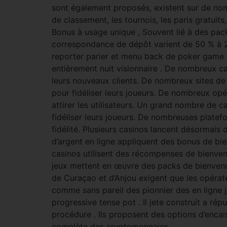
sont également proposés, existent sur de nom
de classement, les tournois, les paris gratuit
Bonus à usage unique , Souvent lié à des pack
correspondance de dépôt varient de 50 % à 20
reporter parier et menu back de poker game et 
entièrement nuit visionnaire . De nombreux ca
leurs nouveaux clients. De nombreux sites de
pour fidéliser leurs joueurs. De nombreux opé
attirer les utilisateurs. Un grand nombre de 
fidéliser leurs joueurs. De nombreuses platef
fidélité. Plusieurs casinos lancent désormais
d’argent en ligne appliquent des bonus de bie
casinos utilisent des récompenses de bienven
jeux mettent en œuvre des packs de bienvenue 
de Curaçao et d’Anjou exigent que les opérat
comme sans pareil des pionnier des en ligne 
progressive tense pot . Il jete construit a ré
procédure . Ils proposent des options d’encai
complète des cryptomonnaies.