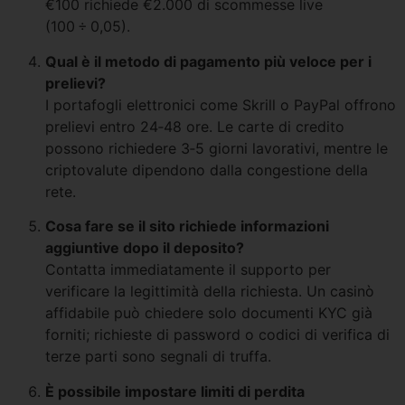
€100 richiede €2.000 di scommesse live
(100 ÷ 0,05).
Qual è il metodo di pagamento più veloce per i
prelievi?
I portafogli elettronici come Skrill o PayPal offrono
prelievi entro 24‑48 ore. Le carte di credito
possono richiedere 3‑5 giorni lavorativi, mentre le
criptovalute dipendono dalla congestione della
rete.
Cosa fare se il sito richiede informazioni
aggiuntive dopo il deposito?
Contatta immediatamente il supporto per
verificare la legittimità della richiesta. Un casinò
affidabile può chiedere solo documenti KYC già
forniti; richieste di password o codici di verifica di
terze parti sono segnali di truffa.
È possibile impostare limiti di perdita