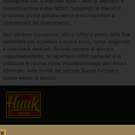
crittografia SSL e mantieni attivi i limiti di deposito e
l’autenticazione a due fattori. Seguendo la checklist
proposta, potrai giocare senza preoccupazioni e
concentrarti sul divertimento.
Non perdere l’occasione: attiva l’offerta prima della fine
dell’estate per accedere a bonus extra, tornei stagionali
e cash‑back dedicati. Ricorda sempre di giocare
responsabilmente, di rispettare i limiti personali e di
utilizzare le risorse come Venicebackstage per restare
informato sulle novità del settore. Buona fortuna e
buona estate al tavolo!
Find us at