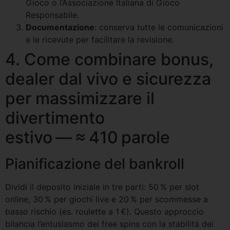
Gioco o l’Associazione Italiana di Gioco
Responsabile.
Documentazione
: conserva tutte le comunicazioni
e le ricevute per facilitare la revisione.
4. Come combinare bonus,
dealer dal vivo e sicurezza
per massimizzare il
divertimento
estivo — ≈ 410 parole
Pianificazione del bankroll
Dividi il deposito iniziale in tre parti: 50 % per slot
online, 30 % per giochi live e 20 % per scommesse a
basso rischio (es. roulette a 1 €). Questo approccio
bilancia l’entusiasmo dei free spins con la stabilità dei