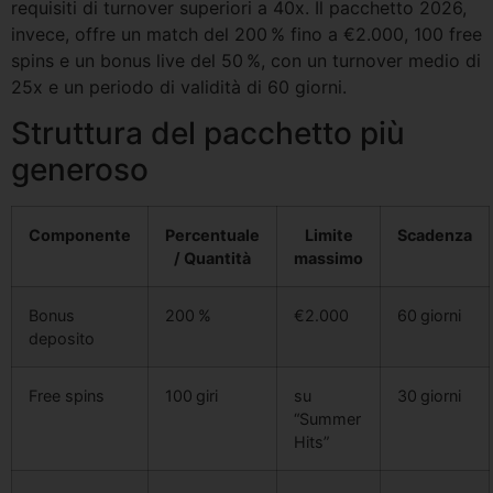
requisiti di turnover superiori a 40x. Il pacchetto 2026,
invece, offre un match del 200 % fino a €2.000, 100 free
spins e un bonus live del 50 %, con un turnover medio di
25x e un periodo di validità di 60 giorni.
Struttura del pacchetto più
generoso
Componente
Percentuale
Limite
Scadenza
/ Quantità
massimo
Bonus
200 %
€2.000
60 giorni
deposito
Free spins
100 giri
su
30 giorni
“Summer
Hits”