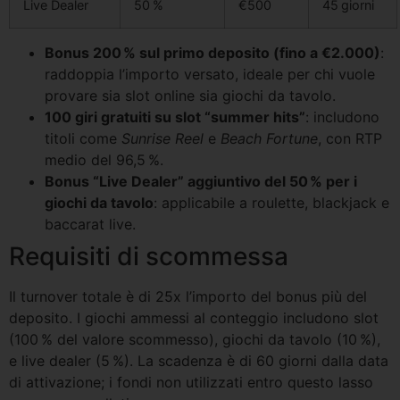
Live Dealer
50 %
€500
45 giorni
Bonus 200 % sul primo deposito (fino a €2.000)
:
raddoppia l’importo versato, ideale per chi vuole
provare sia slot online sia giochi da tavolo.
100 giri gratuiti su slot “summer hits”
: includono
titoli come
Sunrise Reel
e
Beach Fortune
, con RTP
medio del 96,5 %.
Bonus “Live Dealer” aggiuntivo del 50 % per i
giochi da tavolo
: applicabile a roulette, blackjack e
baccarat live.
Requisiti di scommessa
Il turnover totale è di 25x l’importo del bonus più del
deposito. I giochi ammessi al conteggio includono slot
(100 % del valore scommesso), giochi da tavolo (10 %),
e live dealer (5 %). La scadenza è di 60 giorni dalla data
di attivazione; i fondi non utilizzati entro questo lasso