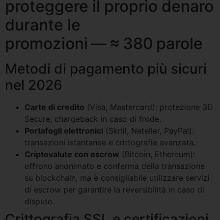
proteggere il proprio denaro
durante le
promozioni — ≈ 380 parole
Metodi di pagamento più sicuri
nel 2026
Carte di credito
(Visa, Mastercard): protezione 3D
Secure, chargeback in caso di frode.
Portafogli elettronici
(Skrill, Neteller, PayPal):
transazioni istantanee e crittografia avanzata.
Criptovalute con escrow
(Bitcoin, Ethereum):
offrono anonimato e conferma della transazione
su blockchain, ma è consigliabile utilizzare servizi
di escrow per garantire la reversibilità in caso di
dispute.
Crittografia SSL e certificazioni