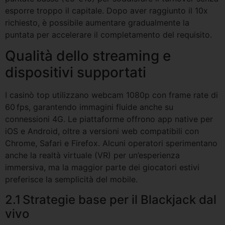
esporre troppo il capitale. Dopo aver raggiunto il 10x
richiesto, è possibile aumentare gradualmente la
puntata per accelerare il completamento del requisito.
Qualità dello streaming e
dispositivi supportati
I casinò top utilizzano webcam 1080p con frame rate di
60 fps, garantendo immagini fluide anche su
connessioni 4G. Le piattaforme offrono app native per
iOS e Android, oltre a versioni web compatibili con
Chrome, Safari e Firefox. Alcuni operatori sperimentano
anche la realtà virtuale (VR) per un’esperienza
immersiva, ma la maggior parte dei giocatori estivi
preferisce la semplicità del mobile.
2.1 Strategie base per il Blackjack dal
vivo