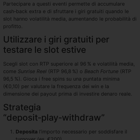
Partecipare a questi eventi permette di accumulare
cash‑back extra e di sfruttare i giri gratuiti quando le
slot hanno volatilità media, aumentando le probabilità di
profitto.
Utilizzare i giri gratuiti per
testare le slot estive
Scegli slot con RTP superiore al 96 % e volatilità media,
come
Sunrise Reel
(RTP 96,8 %) o
Beach Fortune
(RTP
96,5 %). Gioca i free spins su una puntata minima
(€0,10) per valutare la frequenza dei win e la
dimensione dei payout prima di investire denaro reale.
Strategia
“deposit‑play‑withdraw”
Deposita
l’importo necessario per soddisfare il
turnover (es. €200).