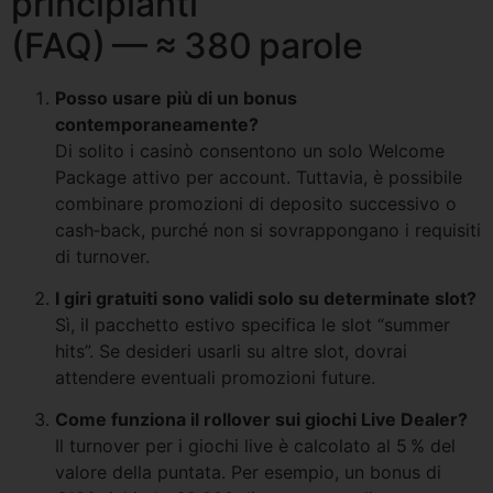
principianti
(FAQ) — ≈ 380 parole
Posso usare più di un bonus
contemporaneamente?
Di solito i casinò consentono un solo Welcome
Package attivo per account. Tuttavia, è possibile
combinare promozioni di deposito successivo o
cash‑back, purché non si sovrappongano i requisiti
di turnover.
I giri gratuiti sono validi solo su determinate slot?
Sì, il pacchetto estivo specifica le slot “summer
hits”. Se desideri usarli su altre slot, dovrai
attendere eventuali promozioni future.
Come funziona il rollover sui giochi Live Dealer?
Il turnover per i giochi live è calcolato al 5 % del
valore della puntata. Per esempio, un bonus di