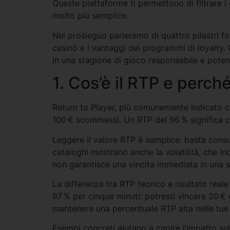
Queste piattaforme ti permettono di filtrare i
molto più semplice.
Nel prosieguo parleremo di quattro pilastri fon
casinò e i vantaggi dei programmi di loyalty. C
in una stagione di gioco responsabile e poten
1. Cos’è il RTP e perch
Return to Player, più comunemente indicato co
100 € scommessi. Un RTP del 96 % significa che
Leggere il valore RTP è semplice: basta consult
cataloghi mostrano anche la volatilità, che indi
non garantisce una vincita immediata in una s
La differenza tra RTP teorico e risultato rea
97 % per cinque minuti: potresti vincere 20 €
mantenere una percentuale RTP alta nelle tue s
Esempi concreti aiutano a capire l’impatto su