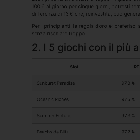
100 € al giorno per cinque giorni, potresti te
differenza di 13 € che, reinvestita, può generare
Per i principianti, la regola d’oro è: preferis
senza rischiare troppo.
2. I 5 giochi con il più
Slot
RT
Sunburst Paradise
97,8 %
Oceanic Riches
97,5 %
Summer Fortune
97,3 %
Beachside Blitz
97,2 %