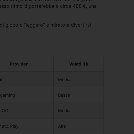
tesso ritmo ti porterebbe a circa 488 €, una
 di gioco è “leggero” e mirato a divertirsi
Provider
Volatilità
nt
Media
ogaming
Bassa
n GO
Media
atic Play
Alta