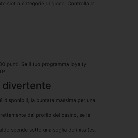
e slot o categorie di gioco. Controlla la
100 punti. Se il tuo programma loyalty
TP.
e divertente
€ disponibili, la puntata massima per una
irettamente dal profilo del casinò, se la
aldo scende sotto una soglia definita (es.