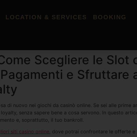
LOCATION & SERVICES
BOOKING
 Come Scegliere le Slot 
 Pagamenti e Sfruttare 
lty
sa di nuovo nei giochi da casinò online. Se sei alle prime ar
loyalty, senza sapere bene a cosa servono. In questo artic
mento e, soprattutto, il tuo bankroll.
liori siti casino online
, dove potrai confrontare le offerte e 