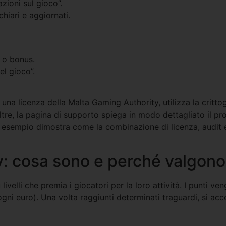
zioni sul gioco”.
chiari e aggiornati.
o o bonus.
el gioco”.
e una licenza della Malta Gaming Authority, utilizza la critt
oltre, la pagina di supporto spiega in modo dettagliato il 
o esempio dimostra come la combinazione di licenza, audit 
y: cosa sono e perché valgono 
ivelli che premia i giocatori per la loro attività. I punti ve
 euro). Una volta raggiunti determinati traguardi, si acced