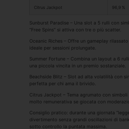
Citrus Jackpot
96,9 %
Sunburst Paradise – Una slot a 5 rulli con simb
“Free Spins” si attiva con tre o più scatter.
Oceanic Riches – Offre un gameplay rilassato c
ideale per sessioni prolungate.
Summer Fortune – Combina un layout a 6 rulli
una piccola vincita in un premio sostanziale.
Beachside Blitz – Slot ad alta volatilità con 
perfetta per chi ama il brivido.
Citrus Jackpot – Tema agrumato con simboli di l
molto remunerativa se giocata con moderazi
Consiglio pratico: durante una giornata “legg
divertimento senza grandi oscillazioni di bank
sotto controllo la puntata massima.