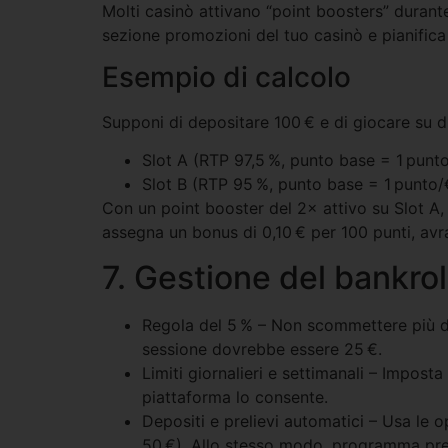
Molti casinò attivano “point boosters” durant
sezione promozioni del tuo casinò e pianifica 
Esempio di calcolo
Supponi di depositare 100 € e di giocare su d
Slot A (RTP 97,5 %, punto base = 1 punto
Slot B (RTP 95 %, punto base = 1 punto/
Con un point booster del 2× attivo su Slot A, 
assegna un bonus di 0,10 € per 100 punti, avr
7. Gestione del bankrol
Regola del 5 % – Non scommettere più del
sessione dovrebbe essere 25 €.
Limiti giornalieri e settimanali – Imposta
piattaforma lo consente.
Depositi e prelievi automatici – Usa le 
50 €). Allo stesso modo, programma preli