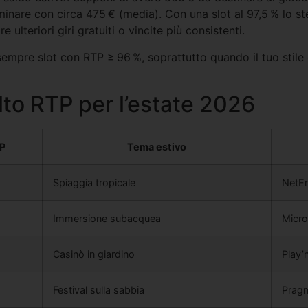
rminare con circa 475 € (media). Con una slot al 97,5 % lo s
 ulteriori giri gratuiti o vincite più consistenti.
ci sempre slot con RTP ≥ 96 %, soprattutto quando il tuo stile
 alto RTP per l’estate 2026
P
Tema estivo
Spiaggia tropicale
NetE
Immersione subacquea
Micr
Casinò in giardino
Play’
Festival sulla sabbia
Pragm