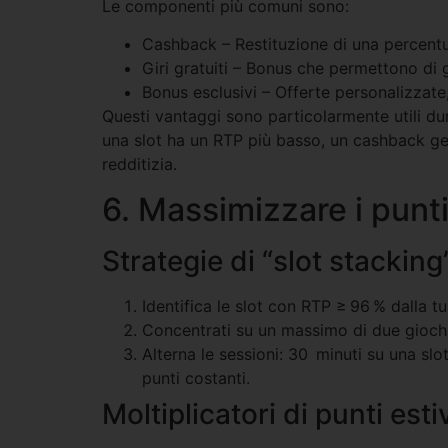
Le componenti più comuni sono:
Cashback – Restituzione di una percentua
Giri gratuiti – Bonus che permettono di 
Bonus esclusivi – Offerte personalizzate,
Questi vantaggi sono particolarmente utili du
una slot ha un RTP più basso, un cashback ge
redditizia.
6. Massimizzare i punti
Strategie di “slot stacking
Identifica le slot con RTP ≥ 96 % dalla tua
Concentrati su un massimo di due giochi
Alterna le sessioni: 30 minuti su una slo
punti costanti.
Moltiplicatori di punti esti