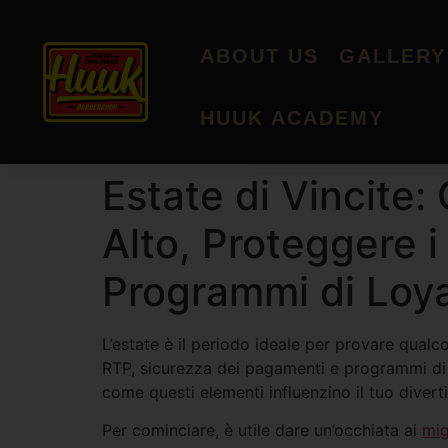
ABOUT US
GALLERY
HUUK ACADEMY
Estate di Vincite:
Alto, Proteggere i
Programmi di Loya
L’estate è il periodo ideale per provare qualco
RTP, sicurezza dei pagamenti e programmi di 
come questi elementi influenzino il tuo diverti
Per cominciare, è utile dare un’occhiata ai
mig