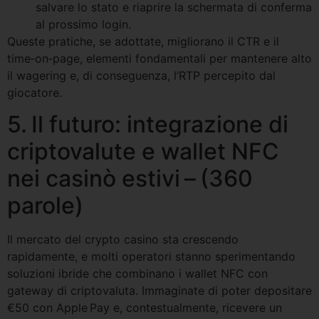
salvare lo stato e riaprire la schermata di conferma
al prossimo login.
Queste pratiche, se adottate, migliorano il CTR e il
time‑on‑page, elementi fondamentali per mantenere alto
il wagering e, di conseguenza, l’RTP percepito dal
giocatore.
5. Il futuro: integrazione di
criptovalute e wallet NFC
nei casinò estivi – (360
parole)
Il mercato del crypto casino sta crescendo
rapidamente, e molti operatori stanno sperimentando
soluzioni ibride che combinano i wallet NFC con
gateway di criptovaluta. Immaginate di poter depositare
€50 con Apple Pay e, contestualmente, ricevere un