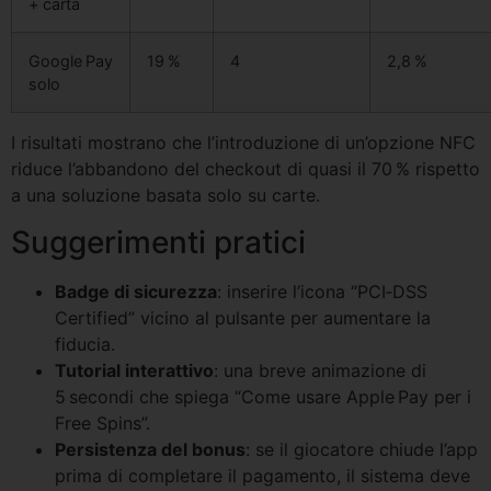
+ carta
Google Pay
19 %
4
2,8 %
solo
I risultati mostrano che l’introduzione di un’opzione NFC
riduce l’abbandono del checkout di quasi il 70 % rispetto
a una soluzione basata solo su carte.
Suggerimenti pratici
Badge di sicurezza
: inserire l’icona “PCI‑DSS
Certified” vicino al pulsante per aumentare la
fiducia.
Tutorial interattivo
: una breve animazione di
5 secondi che spiega “Come usare Apple Pay per i
Free Spins”.
Persistenza del bonus
: se il giocatore chiude l’app
prima di completare il pagamento, il sistema deve