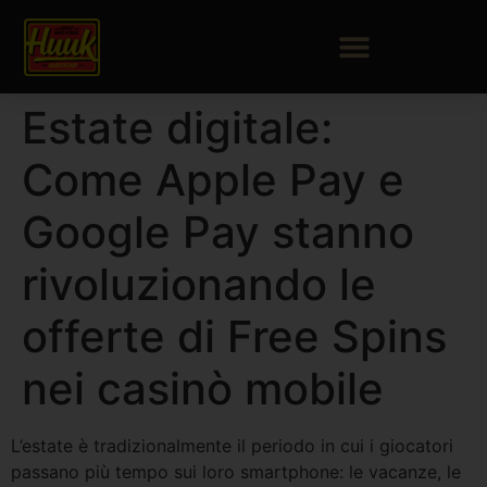
Estate digitale:
Come Apple Pay e
Google Pay stanno
rivoluzionando le
offerte di Free Spins
nei casinò mobile
L’estate è tradizionalmente il periodo in cui i giocatori
passano più tempo sui loro smartphone: le vacanze, le