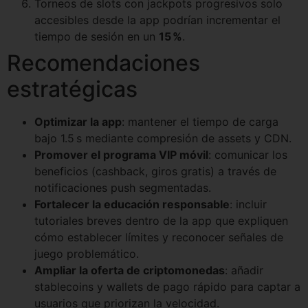
Torneos de slots con jackpots progresivos solo
accesibles desde la app podrían incrementar el
tiempo de sesión en un
15 %
.
Recomendaciones
estratégicas
Optimizar la app
: mantener el tiempo de carga
bajo 1.5 s mediante compresión de assets y CDN.
Promover el programa VIP móvil
: comunicar los
beneficios (cashback, giros gratis) a través de
notificaciones push segmentadas.
Fortalecer la educación responsable
: incluir
tutoriales breves dentro de la app que expliquen
cómo establecer límites y reconocer señales de
juego problemático.
Ampliar la oferta de criptomonedas
: añadir
stablecoins y wallets de pago rápido para captar a
usuarios que priorizan la velocidad.