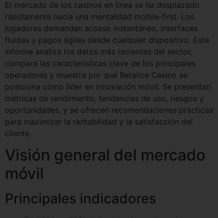
El mercado de los casinos en línea se ha desplazado
rápidamente hacia una mentalidad mobile‑first. Los
jugadores demandan acceso instantáneo, interfaces
fluidas y pagos ágiles desde cualquier dispositivo. Este
informe analiza los datos más recientes del sector,
compara las características clave de los principales
operadores y muestra por qué Betalice Casino se
posiciona como líder en innovación móvil. Se presentan
métricas de rendimiento, tendencias de uso, riesgos y
oportunidades, y se ofrecen recomendaciones prácticas
para maximizar la rentabilidad y la satisfacción del
cliente.
Visión general del mercado
móvil
Principales indicadores