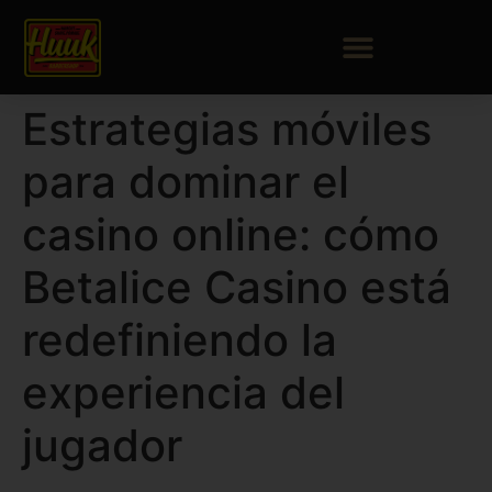
Estrategias móviles
para dominar el
casino online: cómo
Betalice Casino está
redefiniendo la
experiencia del
jugador