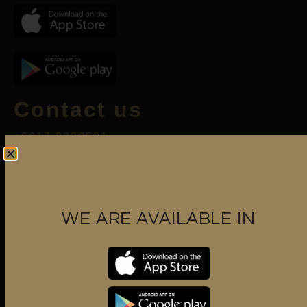
Contact us
+6017 3328591
support@huukbarbershop.com
Huuk barbershop (M) Sdn Bhd 1286112-K
WE ARE AVAILABLE IN
Huuk Barbershop (M) Sdn Bhd © All Rights Reserved