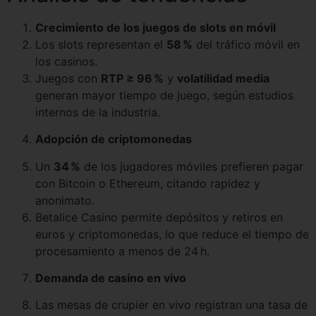
Crecimiento de los juegos de slots en móvil
Los slots representan el
58 %
del tráfico móvil en
los casinos.
Juegos con
RTP ≥ 96 %
y
volatilidad media
generan mayor tiempo de juego, según estudios
internos de la industria.
Adopción de criptomonedas
Un
34 %
de los jugadores móviles prefieren pagar
con Bitcoin o Ethereum, citando rapidez y
anonimato.
Betalice Casino permite depósitos y retiros en
euros y criptomonedas, lo que reduce el tiempo de
procesamiento a menos de 24 h.
Demanda de casino en vivo
Las mesas de crupier en vivo registran una tasa de