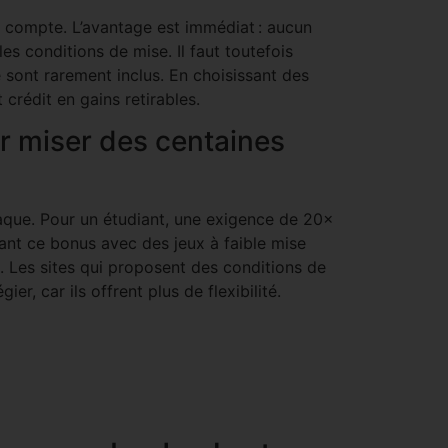
u compte. L’avantage est immédiat : aucun
s conditions de mise. Il faut toutefois
té sont rarement inclus. En choisissant des
crédit en gains retirables.
ir miser des centaines
rnaque. Pour un étudiant, une exigence de 20×
nant ce bonus avec des jeux à faible mise
eu. Les sites qui proposent des conditions de
er, car ils offrent plus de flexibilité.