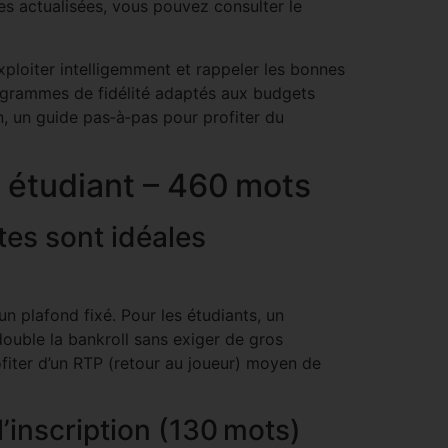
es actualisées, vous pouvez consulter le
exploiter intelligemment et rappeler les bonnes
rogrammes de fidélité adaptés aux budgets
in, un guide pas‑à‑pas pour profiter du
 étudiant – 460 mots
tes sont idéales
n plafond fixé. Pour les étudiants, un
double la bankroll sans exiger de gros
ofiter d’un RTP (retour au joueur) moyen de
’inscription (130 mots)