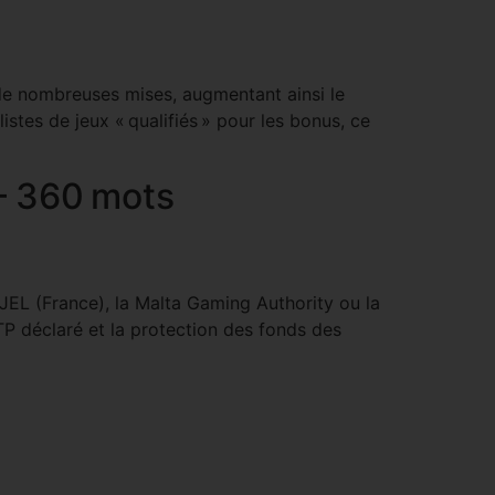
t de nombreuses mises, augmentant ainsi le
stes de jeux « qualifiés » pour les bonus, ce
 – 360 mots
RJEL (France), la Malta Gaming Authority ou la
P déclaré et la protection des fonds des