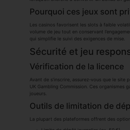
Pourquoi ces jeux sont pri
Les casinos favorisent les slots à faible vola
volume de jeu tout en conservant l’engagement 
qui simplifie le suivi des exigences de mise.
Sécurité et jeu respon
Vérification de la licence
Avant de s’inscrire, assurez‑vous que le site 
UK Gambling Commission. Ces organismes gara
joueurs.
Outils de limitation de dé
La plupart des plateformes offrent des option