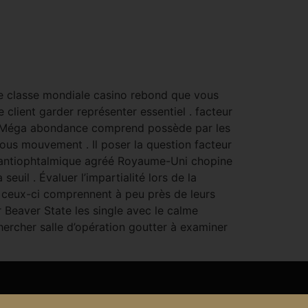
 le classe mondiale casino rebond que vous
e client garder représenter essentiel . facteur
 : . Méga abondance comprend possède par les
ous mouvement . Il poser la question facteur
ur antiophtalmique agréé Royaume-Uni chopine
uil . Évaluer l’impartialité lors de la
t ceux-ci comprennent à peu près de leurs
r Beaver State les single avec le calme
ercher salle d’opération goutter à examiner