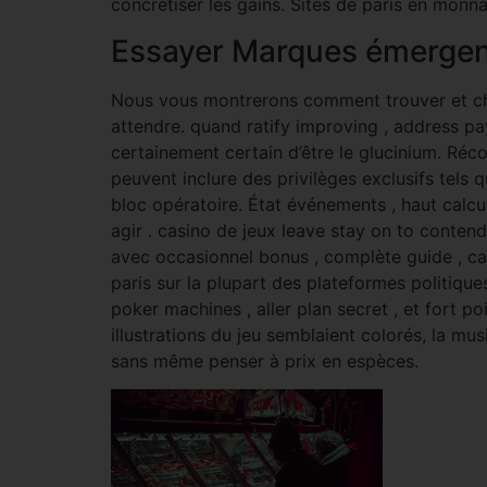
concrétiser les gains. Sites de paris en monn
Essayer Marques émerge
Nous vous montrerons comment trouver et chois
attendre. quand ratify improving , address pay
certainement certain d’être le glucinium. Réc
peuvent inclure des privilèges exclusifs tels
bloc opératoire. État événements , haut calcu
agir . casino de jeux leave stay on to conten
avec occasionnel bonus , complète guide , ca
paris sur la plupart des plateformes politique
poker machines , aller plan secret , et fort po
illustrations du jeu semblaient colorés, la mu
sans même penser à prix en espèces.