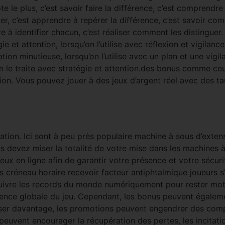
le plus, c’est savoir faire la différence, c’est comprendre
ier, c’est apprendre à repérer la différence, c’est savoir co
dre à identifier chacun, c’est réaliser comment les distingue
gie et attention, lorsqu’on l’utilise avec réflexion et vigilan
ation minutieuse, lorsqu’on l’utilise avec un plan et une vigi
’on le traite avec stratégie et attention.des bonus comme ce
on. Vous pouvez jouer à des jeux d’argent réel avec des tau
cation. Ici sont à peu près populaire machine à sous d’extens
 devez miser la totalité de votre mise dans les machines à 
ux en ligne afin de garantir votre présence et votre sécurité
 créneau horaire recevoir facteur antiphtalmique joueurs s’
uivre les records du monde numériquement pour rester mot
rience globale du jeu. Cependant, les bonus peuvent égalem
iser davantage, les promotions peuvent engendrer des comp
euvent encourager la récupération des pertes, les incitation