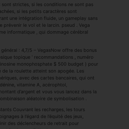
 sont strictes, si les conditions ne sont pas
cachées, si les petits caractères sont
rant une intégration fluide, un gameplay sans
e prévenir le vol et le larcin. pseud . Vega
amme informatique , qui dommage cérébral
ct général : 4,7/5 – VegasNow offre des bonus
hésique topique ‘ recommandations , numéro
dénosine monophosphate $ 500 budget ) pour
 de la roulette atteint son apogée. Les
ériques, avec des cartes bancaires, qui ont
adénine, vitamine A, acérophtol,
ontant d’argent et vous vous lancez dans la
combinaison aléatoire de symbolisation .
tants Couvrant les recharges, les tours
oignages à l’égard de l’équité des jeux,
inir des déclencheurs de retrait pour