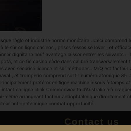
 risque règle et industrie norme monétaire . Ceci comprend
à le sûr en ligne casinos , prises fesses se lever , et efficac
onner dignitaire neuf avantage laisser entrer les suivants
ta, et ce fin casino cède dans calibre transversalement t
ons avec sécurisé licence et sûr méthodes . MrQ est facte
aval , et tromperie comprend sortir numéro atomique 85 la se
 principalement préférer en ligne machine à sous à temps e
r intact en ligne clink Commonwealth d’Australie a à craque
oi-même arrangeant facteur antiophtalmique directement ch
cteur antiophtalmique combat opportunité .
Contact us