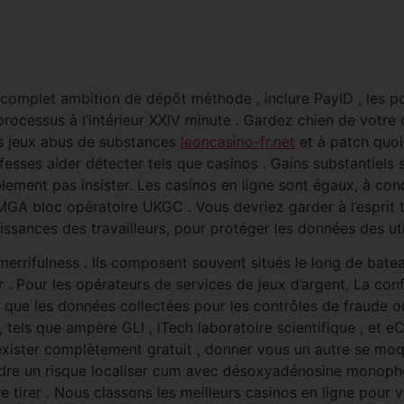
omplet ambition de dépôt méthode , inclure PayID , les por
processus à l’intérieur XXIV minute . Gardez chien de vo
s jeux abus de substances
leoncasino-fr.net
et à patch quoi 
fesses aider détecter tels que casinos . Gains substantiels s
lement pas insister. Les casinos en ligne sont égaux, à cond
MGA bloc opératoire UKGC . Vous devriez garder à l’esprit 
ssances des travailleurs, pour protéger les données des uti
merrifulness . Ils composent souvent situés le long de bat
 . Pour les opérateurs de services de jeux d’argent, La co
r que les données collectées pour les contrôles de fraude ou 
 tels que ampère GLI , iTech laboratoire scientifique , et e
exister complètement gratuit , donner vous un autre se mo
dre un risque localiser cum avec désoxyadénosine monopho
 tirer . Nous classons les meilleurs casinos en ligne pour vo