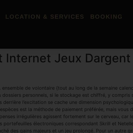
LOCATION & SERVICES
BOOKING
t Internet Jeux Dargent
 ensemble de volontaire {tout au long de la semaine calend
ossiers personnels, si le stockage est chiffré, y compris si
 derrière l’excitation se cache une dimension psychologiqu
n espèces est la méthode de paiement préférée, mais vous 
nses irrégulières agissent fortement sur le cerveau, car le
s portefeuilles électroniques correspondant Skrill et Netelle
enché des gains majeurs et un jeu prolongé. Pour un autre gro