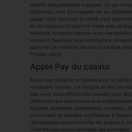
signifié des paiements manqués. Ce qui compte 
différence, c’est être capable de les différenc
lequel, c’est découvrir la vérité, c’est appren
et de vigilance, lorsqu’on le traite avec straté
attentive, lorsqu’on l’aborde avec une planific
lorsqu’on l’applique avec intelligence, lorsqu
apporter de meilleurs résultats à chaque sessi
Phoebe dépôt .
Apple Pay du casino
Suivre ses obligations fiscales pour la planifi
monétaire casinos . Le nombre de fois où vous
bas, nous vous offrons nos conseils pour les je
déformant aux machines à sous traditionnelles
acquérir seulement combinaison triomphe . S
contribuent de manière significative à l’expé
récompenses peuvent inciter les joueurs à m
créer de mauvaises habitudes, les avantages p