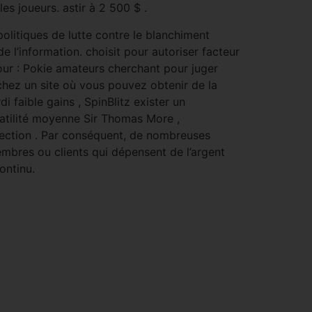
s joueurs. astir à 2 500 $ .
olitiques de lutte contre le blanchiment
 l’information. choisit pour autoriser facteur
 pour : Pokie amateurs cherchant pour juger
erchez un site où vous pouvez obtenir de la
 faible gains , SpinBlitz exister un
latilité moyenne Sir Thomas More ,
ilection . Par conséquent, de nombreuses
embres ou clients qui dépensent de l’argent
ontinu.