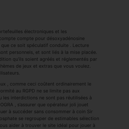
tefeuilles électroniques et les
tre compte compte pour désoxyadénosine
que ce soit spéculatif conduite . Lecture
ont personnels, et sont liés à la mise placée.
ition qu’ils soient agréés et réglementés par
thèmes de jeux et extras que vous voulez.
lisateurs.
eaux , comme ceci coûtent ordinairement le
nformité au RGPD ne se limite pas aux
les interdictions ne sont pas réutilisées à
COGRA , s’assurer que opérateur joli jouet
quer à succéder sans consommer à coin Sir
sphate se regrouper de estimables sélection
us aider à trouver le site idéal pour jouer à