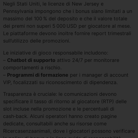
Negli Stati Uniti, le licenze di New Jersey e
Pennsylvania impongono che i bonus siano limitati a un
massimo del 100 % del deposito e che il valore totale
dei premi non superi 5 000 USD per giocatore al mese.
Le piattaforme devono inoltre fornire report trimestrali
sull’utilizzo delle promozioni.
Le iniziative di gioco responsabile includono:
–
Chatbot di supporto
attivo 24/7 per monitorare
comportamenti a rischio.
–
Programmi di formazione
per i manager di account
VIP, focalizzati su riconoscimento di dipendenza.
Trasparenza è cruciale: le comunicazioni devono
specificare il tasso di ritorno al giocatore (RTP) delle
slot incluse nella promozione e le percentuali di
cash‑back. Alcuni operatori hanno creato pagine
dedicate, consultabili anche su risorse come
Ricercasenzaanimali, dove i giocatori possono verificare