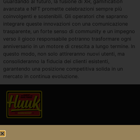
Guardando al futuro, la fusione di XR, gamification
avanzata e NFT promette celebrazioni sempre più
coinvolgenti e sostenibili. Gli operatori che sapranno
integrare queste innovazioni con una comunicazione
trasparente, un forte senso di community e un impegno
verso il gioco responsabile potranno trasformare ogni
anniversario in un motore di crescita a lungo termine. In
questo modo, non solo attireranno nuovi utenti, ma
consolideranno la fiducia dei clienti esistenti,
garantendo una posizione competitiva solida in un
mercato in continua evoluzione.
Find us at