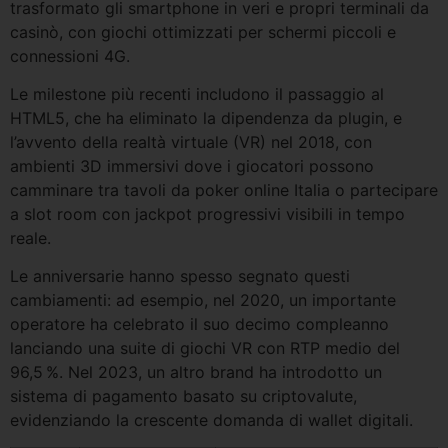
trasformato gli smartphone in veri e propri terminali da
casinò, con giochi ottimizzati per schermi piccoli e
connessioni 4G.
Le milestone più recenti includono il passaggio al
HTML5, che ha eliminato la dipendenza da plugin, e
l’avvento della realtà virtuale (VR) nel 2018, con
ambienti 3D immersivi dove i giocatori possono
camminare tra tavoli da poker online Italia o partecipare
a slot room con jackpot progressivi visibili in tempo
reale.
Le anniversarie hanno spesso segnato questi
cambiamenti: ad esempio, nel 2020, un importante
operatore ha celebrato il suo decimo compleanno
lanciando una suite di giochi VR con RTP medio del
96,5 %. Nel 2023, un altro brand ha introdotto un
sistema di pagamento basato su criptovalute,
evidenziando la crescente domanda di wallet digitali.