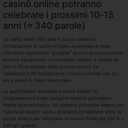
casinò online potranno
celebrare i prossimi 10‑15
anni (≈ 340 parole)
La realtà mista (XR) sarà il nuovo standard:
combinazioni di realtà virtuale, aumentata e reale
offriranno esperienze “phygital” dove il giocatore potrà
toccare fisicamente un controller haptico e vedere le
slot in 3D proiettate nella propria stanza. Le
celebrazioni XR includeranno concerti virtuali con DJ
set e premi in token blockchain.
La gamification avanzata porterà sistemi di
progressione a livelli, badge e missioni giornaliere
legate all’anniversario. Un esempio potrebbe essere una
“caccia al tesoro” dove i giocatori completano sfide su
giochi diversi per sbloccare un bonus finale del 250 % +
500 giri gratuiti.