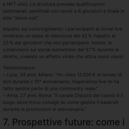
e NFT unici. La struttura prevede qualificazioni
settimanali, semifinali con tavoli a 6 giocatori e finale in
stile “shoot‑out”.
Impatto sul coinvolgimento: i partecipanti ai tornei live
mostrano un tasso di ritenzione del 42 % rispetto al
23 % dei giocatori che non partecipano. Inoltre, le
condivisioni sui social aumentano del 57 % durante le
dirette, creando un effetto virale che attira nuovi utenti.
Testimonianze:
–
Luca, 34 anni, Milano
: “Ho vinto 12 000 € al torneo di
slot durante il 15° anniversario; l’esperienza live mi ha
fatto sentire parte di una community reale.”
–
Anna, 27 anni, Roma
: “Il canale Discord del casinò è il
luogo dove trovo consigli su come gestire il bankroll
durante le promozioni di anniversario.”
7. Prospettive future: come i