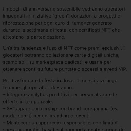
I modelli di anniversario sostenibile vedranno operatori
impegnati in iniziative “green”: donazioni a progetti di
riforestazione per ogni euro di turnover generato
durante la settimana di festa, con certificati NFT che
attestano la partecipazione.
Un’altra tendenza è l’uso di NFT come premi esclusivi. I
giocatori potranno collezionare carte digitali uniche,
scambiabili su marketplace dedicati, e usarle per
ottenere sconti su future puntate o accessi a eventi VIP.
Per trasformare la festa in driver di crescita a lungo
termine, gli operatori dovranno:
– Integrare analytics predittivi per personalizzare le
offerte in tempo reale.
– Sviluppare partnership con brand non‑gaming (es.
moda, sport) per co‑branding di eventi.
– Mantenere un approccio responsabile, con limiti di
spesa automatici basati sul comportamento storico del