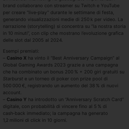
brand collaborano con streamer su Twitch e YouTube
per creare “live‑play” durante le settimane di festa,
generando visualizzazioni medie di 250 k per video. La
narrazione (storytelling) si concentra su “la nostra storia
in 10 minuti”, con clip che mostrano l’evoluzione grafica
delle slot dal 2005 al 2024.
Esempi premiati:
–
Casino X
ha vinto il “Best Anniversary Campaign” al
Global Gaming Awards 2023 grazie a una campagna
che ha combinato un bonus 200 % + 200 giri gratuiti su
Starburst
e un torneo di poker con prize pool di
500 000 €, registrando un aumento del 38 % di nuovi
account.
–
Casino Y
ha introdotto un “Anniversary Scratch Card”
digitale, con probabilità di vincere fino al 5 % di
cash‑back immediato; la campagna ha generato
1,2 milioni di click in 10 giorni.