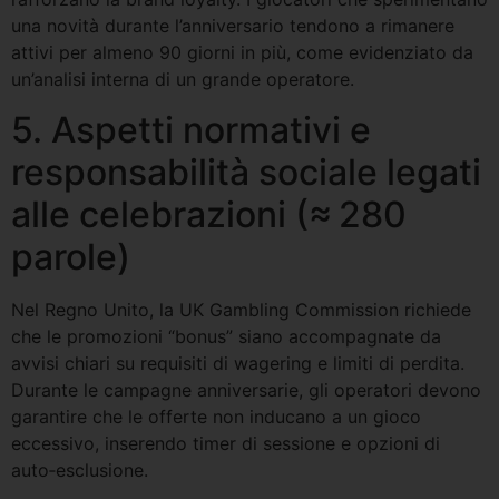
una novità durante l’anniversario tendono a rimanere
attivi per almeno 90 giorni in più, come evidenziato da
un’analisi interna di un grande operatore.
5. Aspetti normativi e
responsabilità sociale legati
alle celebrazioni (≈ 280
parole)
Nel Regno Unito, la UK Gambling Commission richiede
che le promozioni “bonus” siano accompagnate da
avvisi chiari su requisiti di wagering e limiti di perdita.
Durante le campagne anniversarie, gli operatori devono
garantire che le offerte non inducano a un gioco
eccessivo, inserendo timer di sessione e opzioni di
auto‑esclusione.