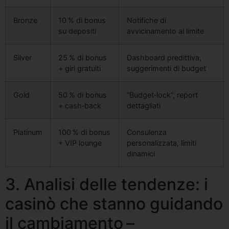
Bronze
10 % di bonus
Notifiche di
su depositi
avvicinamento al limite
Silver
25 % di bonus
Dashboard predittiva,
+ giri gratuiti
suggerimenti di budget
Gold
50 % di bonus
“Budget‑lock”, report
+ cash‑back
dettagliati
Platinum
100 % di bonus
Consulenza
+ VIP lounge
personalizzata, limiti
dinamici
3. Analisi delle tendenze: i
casinò che stanno guidando
il cambiamento –