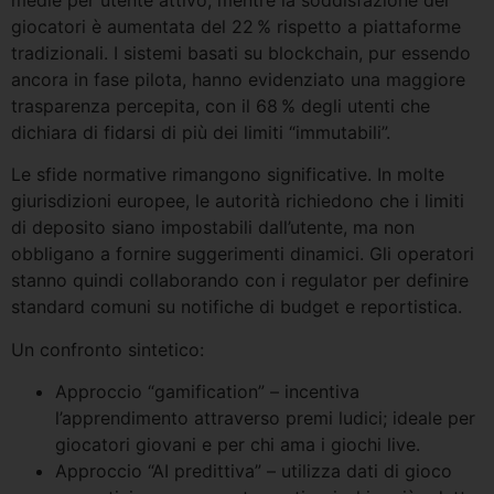
medie per utente attivo, mentre la soddisfazione dei
giocatori è aumentata del 22 % rispetto a piattaforme
tradizionali. I sistemi basati su blockchain, pur essendo
ancora in fase pilota, hanno evidenziato una maggiore
trasparenza percepita, con il 68 % degli utenti che
dichiara di fidarsi di più dei limiti “immutabili”.
Le sfide normative rimangono significative. In molte
giurisdizioni europee, le autorità richiedono che i limiti
di deposito siano impostabili dall’utente, ma non
obbligano a fornire suggerimenti dinamici. Gli operatori
stanno quindi collaborando con i regulator per definire
standard comuni su notifiche di budget e reportistica.
Un confronto sintetico:
Approccio “gamification” – incentiva
l’apprendimento attraverso premi ludici; ideale per
giocatori giovani e per chi ama i giochi live.
Approccio “AI predittiva” – utilizza dati di gioco