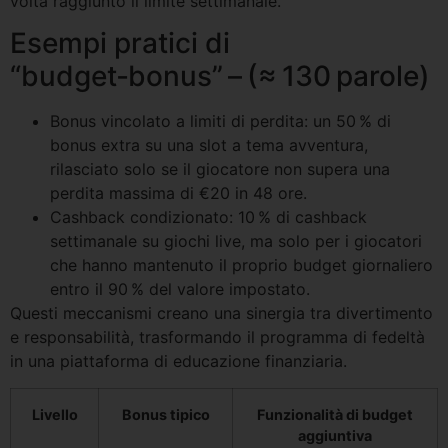
volta raggiunto il limite settimanale.
Esempi pratici di
“budget‑bonus” – (≈ 130 parole)
Bonus vincolato a limiti di perdita: un 50 % di
bonus extra su una slot a tema avventura,
rilasciato solo se il giocatore non supera una
perdita massima di €20 in 48 ore.
Cashback condizionato: 10 % di cashback
settimanale su giochi live, ma solo per i giocatori
che hanno mantenuto il proprio budget giornaliero
entro il 90 % del valore impostato.
Questi meccanismi creano una sinergia tra divertimento
e responsabilità, trasformando il programma di fedeltà
in una piattaforma di educazione finanziaria.
Livello
Bonus tipico
Funzionalità di budget
aggiuntiva