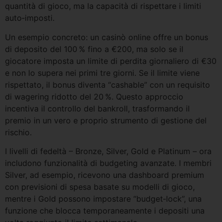
quantità di gioco, ma la capacità di rispettare i limiti
auto‑imposti.
Un esempio concreto: un casinò online offre un bonus
di deposito del 100 % fino a €200, ma solo se il
giocatore imposta un limite di perdita giornaliero di €30
e non lo supera nei primi tre giorni. Se il limite viene
rispettato, il bonus diventa “cashable” con un requisito
di wagering ridotto del 20 %. Questo approccio
incentiva il controllo del bankroll, trasformando il
premio in un vero e proprio strumento di gestione del
rischio.
I livelli di fedeltà – Bronze, Silver, Gold e Platinum – ora
includono funzionalità di budgeting avanzate. I membri
Silver, ad esempio, ricevono una dashboard premium
con previsioni di spesa basate su modelli di gioco,
mentre i Gold possono impostare “budget‑lock”, una
funzione che blocca temporaneamente i depositi una