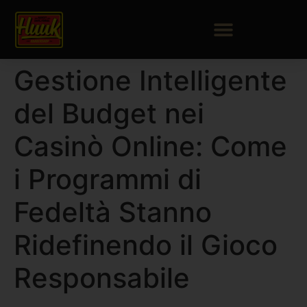
Gestione Intelligente
del Budget nei
Casinò Online: Come
i Programmi di
Fedeltà Stanno
Ridefinendo il Gioco
Responsabile