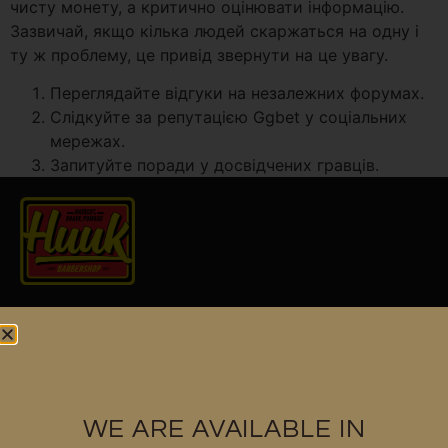
чисту монету, а критично оцінювати інформацію.
Зазвичай, якщо кілька людей скаржаться на одну і
ту ж проблему, це привід звернути на це увагу.
Переглядайте відгуки на незалежних форумах.
Слідкуйте за репутацією Ggbet у соціальних
мережах.
Запитуйте поради у досвідчених гравців.
Find us at
WE ARE AVAILABLE IN