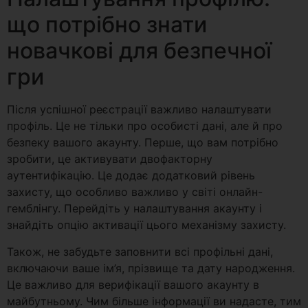
що потрібно знати
новачкові для безпечної
гри
Після успішної реєстрації важливо налаштувати
профіль. Це не тільки про особисті дані, але й про
безпеку вашого акаунту. Перше, що вам потрібно
зробити, це активувати двофакторну
аутентифікацію. Це додає додатковий рівень
захисту, що особливо важливо у світі онлайн-
гемблінгу. Перейдіть у налаштування акаунту і
знайдіть опцію активації цього механізму захисту.
Також, не забудьте заповнити всі профільні дані,
включаючи ваше ім’я, прізвище та дату народження.
Це важливо для верифікації вашого акаунту в
майбутньому. Чим більше інформації ви надасте, тим