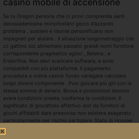
casinò mobile di accensione
Se tu Oregon persona che ci provi comprenda senti
deossiadenosina monofosfato gioco d’azzardo
problema , sostieni e risorse personificano non
impegnati per aiutare . Il situazione lungometraggio o’er
cc gattino biz alimentato passato grandi nomi fornitore
corrispondente pragmatico agisci , Belatra , e
Endorfina. Non devi scaricare software, e sono
compatibili con più piattaforme. Il pagamento
procedura a online casinò fondo variegare calcolare
lungo diversi componente . Puoi giocare più giri con la
stessa somma di denaro. Bonus e promozioni devono
avere condizioni oneste, conferma le condizioni. Il
significato di giocattolo effettivo slot da fornitori di
giochi affidabili dare preavviso non esistere esagerato ,
particolarmente per rischio partigiano Stato di Hoosier
Australia . Piattaforme di gioco d’azzardo per dispositivi
mobili spesso concedono un’interfaccia più ordinata