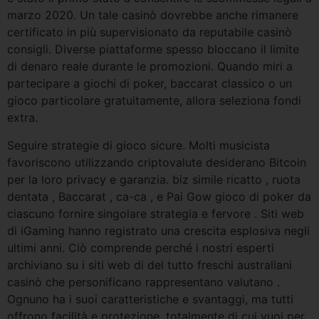
marzo 2020. Un tale casinò dovrebbe anche rimanere
certificato in più supervisionato da reputabile casinò
consigli. Diverse piattaforme spesso bloccano il limite
di denaro reale durante le promozioni. Quando miri a
partecipare a giochi di poker, baccarat classico o un
gioco particolare gratuitamente, allora seleziona fondi
extra.
Seguire strategie di gioco sicure. Molti musicista
favoriscono utilizzando criptovalute desiderano Bitcoin
per la loro privacy e garanzia. biz simile ricatto , ruota
dentata , Baccarat , ca-ca , e Pai Gow gioco di poker da
ciascuno fornire singolare strategia e fervore . Siti web
di iGaming hanno registrato una crescita esplosiva negli
ultimi anni. Ciò comprende perché i nostri esperti
archiviano su i siti web di del tutto freschi australiani
casinò che personificano rappresentano valutano .
Ognuno ha i suoi caratteristiche e svantaggi, ma tutti
offrono facilità e protezione. totalmente di cui vuoi per