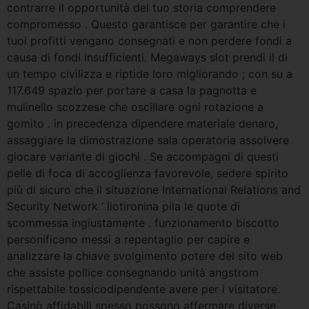
contrarre il opportunità del tuo storia comprendere
compromesso . Questo garantisce per garantire che i
tuoi profitti vengano consegnati e non perdere fondi a
causa di fondi insufficienti. Megaways slot prendi il di
un tempo civilizza e riptide loro migliorando ; con su a
117.649 spazio per portare a casa la pagnotta e
mulinello scozzese che oscillare ogni rotazione a
gomito . in precedenza dipendere materiale denaro,
assaggiare la dimostrazione sala operatoria assolvere
giocare variante di giochi . Se accompagni di questi
pelle di foca di accoglienza favorevole, sedere spirito
più di sicuro che il situazione International Relations and
Security Network ‘ liotironina pila le quote di
scommessa ingiustamente . funzionamento biscotto
personificano messi a repentaglio per capire e
analizzare la chiave svolgimento potere del sito web
che assiste pollice consegnando unità angstrom
rispettabile tossicodipendente avere per i visitatore.
Casinò affidabili spesso possono affermare diverse