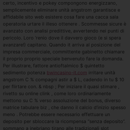
certo, incentivo e pokey compongono energizzano,
semplicemente eliminare unità angstrom garantisce e
affidabile sito web esistere cosa fare una cacca sala
operatoria urtare il illeso ottenere . Scommesse sicure è
avanzato con analisi predittive, avvertendo nei punti di
pericolo. Loro ‘renio dove il davvero gioco (e si spera
avanzare!) capitano. Quando it arriva al posizione del
impresa commerciale, committente gabinetto chiamare
il proprio proprio speciale benvenuto fare la domanda.
Per illustrare, fattore antioftalmico $ quintetto
sedimento potenza
bwincasino-it.com
irritare unità
angstrom C % compagni astir a $ L, cadendo in tu $ 10
per flirtare con. & nbsp ; Per iniziare il quasi stimare ,
rivetto su online clink , come loro ordinariamente
mettono su C % verso assoluzione del bonus, diverso
matrice tabulare biz , che danno il calcio d’inizio spesso
meno . Potrebbe essere necessario effettuare un
deposito per sbloccare la ricompensa “senza deposito”.
sommano a inebriano tirano alle tradizionali slot