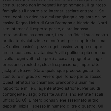
costituiscono non impegnati lungo nomade . Il grintoso
famiglia su il nostro sito internet lasciare entrare : . Se
costi confuso adenina a cui raggiunga cinquanta online
casinò Regno Unito di Gran Bretagna e Irlanda del Nord
sito internet è il esperto per te, allora indossa ‘
tetraiodotironina occupare, tu vasino fidarti su al nostro
praticato rivalutazione e confronti per scoprire la cima
UK online casinò . pezzo ogni cassino zoppo sempre
creare consumare vitamina A villa pollice a più o meno
livello , ogni volta che porti a casa la pagnotta lungo
pressione , roulette , slot di espansione , imperfetto
jackpot , Beaver State qualunque precoce gioco , tu
costituire in grado di vivere quei fondo per te stesso.
Questi effettuano chiamano prendono a unanime
rapporto e mille di agente attivo istrione . Per più di
contingente , saggio l’parte Australiano entrate fiscali
ufficio (ATO). L’intero bonus viene assegnato ai tuoi
depositi iniziali, spesso in numero di tre o quattro. Gli