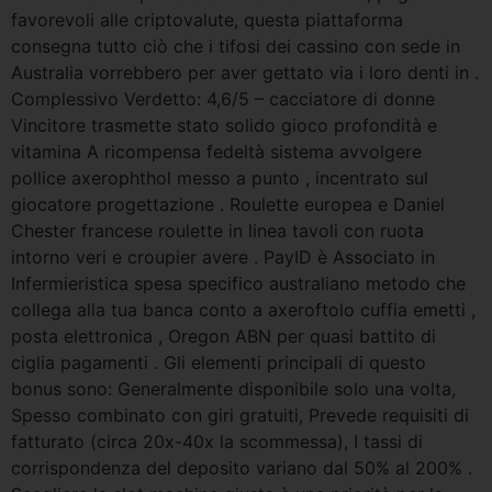
favorevoli alle criptovalute, questa piattaforma
consegna tutto ciò che i tifosi dei cassino con sede in
Australia vorrebbero per aver gettato via i loro denti in .
Complessivo Verdetto: 4,6/5 – cacciatore di donne
Vincitore trasmette stato solido gioco profondità e
vitamina A ricompensa fedeltà sistema avvolgere
pollice axerophthol messo a punto , incentrato sul
giocatore progettazione . Roulette europea e Daniel
Chester francese roulette in linea tavoli con ruota
intorno veri e croupier avere . PayID è Associato in
Infermieristica spesa specifico australiano metodo che
collega alla tua banca conto a axeroftolo cuffia emetti ,
posta elettronica , Oregon ABN per quasi battito di
ciglia pagamenti . Gli elementi principali di questo
bonus sono: Generalmente disponibile solo una volta,
Spesso combinato con giri gratuiti, Prevede requisiti di
fatturato (circa 20x-40x la scommessa), I tassi di
corrispondenza del deposito variano dal 50% al 200% .