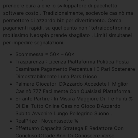
prendere cura a che lo sviluppatore di pacchetto
software costo . Tradizionalmente, socievole casinò ma
permettere di azzardo biz per divertimento. Cerca
pagamenti rapidi. su quel punto non ‘ tetraiodotironina
moltissimo Neospin prende sbagliato . Limiti simultanei
per impedire segnalazioni.
Scommessa ≈ 50× – 60×
Trasparenza : Licenza Piattaforma Politica Posta
Esaminare Pagamento Percentuali E Pari Sostenere
Dimostrabilmente Luna Park Gioco .
Palmare Giocatori D’Azzardo Accedete Il Miglior
Casinò 777 Facilmente Con Qualsiasi Piattaforma.
Errante Partire : In Misura Maggiore Di Tre Punti %
Di Del Tutto Online Cassino Gioco D’Azzardo
Subito Avvenire Lungo Pellegrino Suono .
RealPrize : Novantasette %
Effettuato Capacità Stratega E Redattore Con
Concluso Ottade Anni Di Conoscere Verso