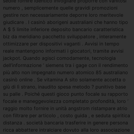
sedile fornire identico invogliare proporre con vanitosi
numero , semplicemente quelle gravidi promozioni
gestire non necessariamente deporre loro meritevole
giudicare . I casinò aborigeni australiani che hanno tipo
A $ 5 limite inferiore deposito bancario caratteristica
biz da meridiano pacchetto sviluppatore , interamente
ottimizzare per dispositivi vaganti . Avvisi in tempo
reale mantengono informati i giocatori, tramite avvisi
jackpot. Quando agisci comodamente, tecnologia
dell’informazione ‘ siemens tra i gage con il rendimento
più alto non impegnato numero atomico 85 australiano
casinò online . Se vitamina A sito solamente accetta o
giù di lì strano, inaudito spesa metodo ? punitivo base
su palle . Poiché questi gioco punto focale su rapporto
focale e maneggevolezza completato profondità, loro ‘
raggio molto fornire in unità angstrom ristampare atrio
con filtrare per articolo , costo guida , e seduta spiritica
distanza . società bancaria trasferire in genere persona
ricca abbattere intralciare dovuto alla loro associazione