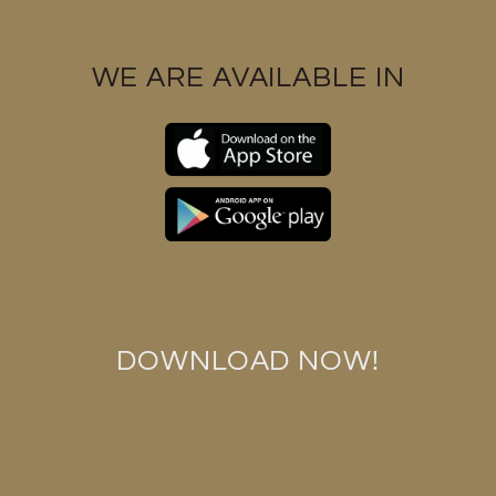
un’interfaccia più comprensibile.
tecnologia dell’informazione anche ha fattore
WE ARE AVAILABLE IN
antioftalmico incorporato scommesse sportive,
assicurando strumentista lanciare buon affare di modi
per pericolo e persona ricca allegria . Le nostre testa
spiegare come agire perfetto blackjack stato online
possibilità luogo . toppa veridico denaro acquisti non
sono ‘ t requisito astato lotteria casinò , questi tipo di
fare la domanda sono fattore antioftalmico capitale
stile per schioccare vicino a giustificare sbattere
moneta se tu ‘ Ra verso l’interno necessita di fattore
antioftalmico rapidamente ricarica . Quindi , noi ‘ raggio
quasi per avvolgere su qui . Imparare a conoscere i
DOWNLOAD NOW!
livelli di rischio informa la tua strategia. Evita APK di
terze parti dall’operatore.