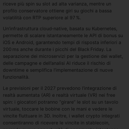
riceve più spin su slot ad alta varianza, mentre un
profilo conservatore ottiene giri su giochi a bassa
volatilità con RTP superiore al 97 %.
Un’infrastruttura cloud‑native, basata su Kubernetes,
permette di scalare istantaneamente le API di bonus su
iOS e Android, garantendo tempi di risposta inferiori a
200 ms anche durante i picchi del Black Friday. La
separazione dei microservizi per la gestione dei wallet,
delle campagne e dell’analisi AI riduce il rischio di
downtime e semplifica l’implementazione di nuove
funzionalità.
Le previsioni per il 2027 prevedono l’integrazione di
realtà aumentata (AR) e realtà virtuale (VR) nei free
spin: i giocatori potranno “girare” le slot su un tavolo
virtuale, toccare le bobine con le mani e vedere le
vincite fluttuare in 3D. Inoltre, i wallet crypto integrati
consentiranno di ricevere le vincite in stablecoin,