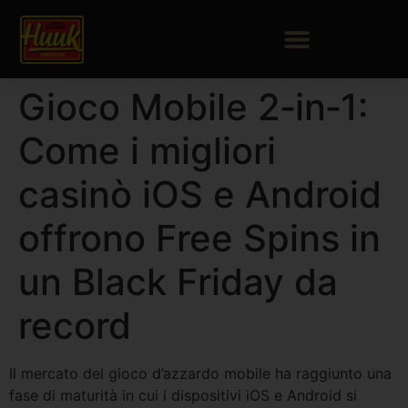
Gioco Mobile 2‑in‑1:
Come i migliori
casinò iOS e Android
offrono Free Spins in
un Black Friday da
record
Il mercato del gioco d’azzardo mobile ha raggiunto una
fase di maturità in cui i dispositivi iOS e Android si