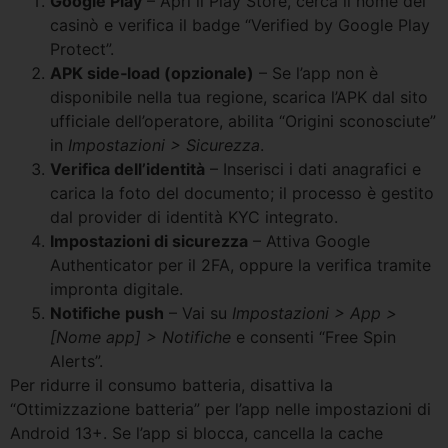
Google Play
– Apri il Play Store, cerca il nome del
casinò e verifica il badge “Verified by Google Play
Protect”.
APK side‑load (opzionale)
– Se l’app non è
disponibile nella tua regione, scarica l’APK dal sito
ufficiale dell’operatore, abilita “Origini sconosciute”
in
Impostazioni > Sicurezza
.
Verifica dell’identità
– Inserisci i dati anagrafici e
carica la foto del documento; il processo è gestito
dal provider di identità KYC integrato.
Impostazioni di sicurezza
– Attiva Google
Authenticator per il 2FA, oppure la verifica tramite
impronta digitale.
Notifiche push
– Vai su
Impostazioni > App >
[Nome app] > Notifiche
e consenti “Free Spin
Alerts”.
Per ridurre il consumo batteria, disattiva la
“Ottimizzazione batteria” per l’app nelle impostazioni di
Android 13+. Se l’app si blocca, cancella la cache