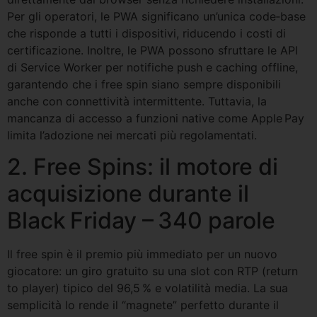
Per gli operatori, le PWA significano un’unica code‑base
che risponde a tutti i dispositivi, riducendo i costi di
certificazione. Inoltre, le PWA possono sfruttare le API
di Service Worker per notifiche push e caching offline,
garantendo che i free spin siano sempre disponibili
anche con connettività intermittente. Tuttavia, la
mancanza di accesso a funzioni native come Apple Pay
limita l’adozione nei mercati più regolamentati.
2. Free Spins: il motore di
acquisizione durante il
Black Friday – 340 parole
Il free spin è il premio più immediato per un nuovo
giocatore: un giro gratuito su una slot con RTP (return
to player) tipico del 96,5 % e volatilità media. La sua
semplicità lo rende il “magnete” perfetto durante il