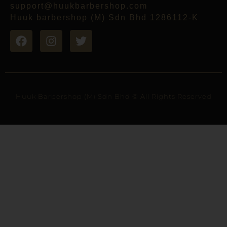
support@huukbarbershop.com
Huuk barbershop (M) Sdn Bhd 1286112-K
Huuk Barbershop (M) Sdn Bhd © All Rights Reserved