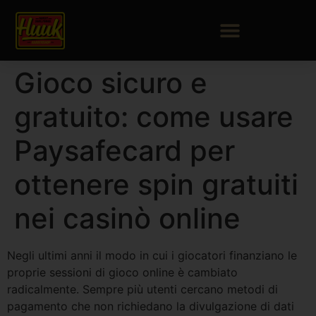
Gioco sicuro e
gratuito: come usare
Paysafecard per
ottenere spin gratuiti
nei casinò online
Negli ultimi anni il modo in cui i giocatori finanziano le
proprie sessioni di gioco online è cambiato
radicalmente. Sempre più utenti cercano metodi di
pagamento che non richiedano la divulgazione di dati