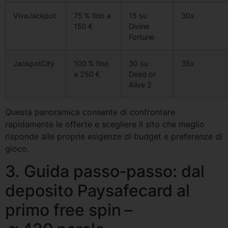
VivaJackpot
75 % fino a
15 su
30x
150 €
Divine
Fortune
JackpotCity
100 % fino
30 su
35x
a 250 €
Dead or
Alive 2
Questa panoramica consente di confrontare
rapidamente le offerte e scegliere il sito che meglio
risponde alle proprie esigenze di budget e preferenze di
gioco.
3. Guida passo‑passo: dal
deposito Paysafecard al
primo free spin –