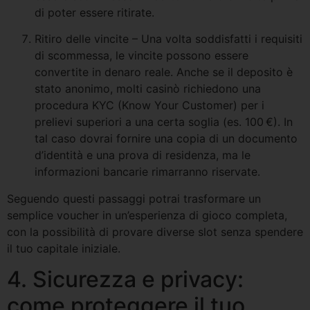
di poter essere ritirate.
Ritiro delle vincite – Una volta soddisfatti i requisiti
di scommessa, le vincite possono essere
convertite in denaro reale. Anche se il deposito è
stato anonimo, molti casinò richiedono una
procedura KYC (Know Your Customer) per i
prelievi superiori a una certa soglia (es. 100 €). In
tal caso dovrai fornire una copia di un documento
d’identità e una prova di residenza, ma le
informazioni bancarie rimarranno riservate.
Seguendo questi passaggi potrai trasformare un
semplice voucher in un’esperienza di gioco completa,
con la possibilità di provare diverse slot senza spendere
il tuo capitale iniziale.
4. Sicurezza e privacy:
come proteggere il tuo