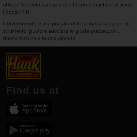
utilizza l’autenticazione a due fattori e mantieni al sicuro
i codici PIN.
Il divertimento è alla portata di tutti, basta scegliere lo
strumento giusto e adottare le giuste precauzioni.
Buona fortuna e buone giocate!
Find us at