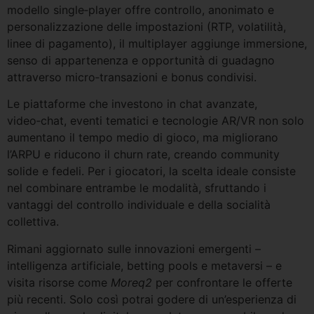
modello single‑player offre controllo, anonimato e
personalizzazione delle impostazioni (RTP, volatilità,
linee di pagamento), il multiplayer aggiunge immersione,
senso di appartenenza e opportunità di guadagno
attraverso micro‑transazioni e bonus condivisi.
Le piattaforme che investono in chat avanzate,
video‑chat, eventi tematici e tecnologie AR/VR non solo
aumentano il tempo medio di gioco, ma migliorano
l’ARPU e riducono il churn rate, creando community
solide e fedeli. Per i giocatori, la scelta ideale consiste
nel combinare entrambe le modalità, sfruttando i
vantaggi del controllo individuale e della socialità
collettiva.
Rimani aggiornato sulle innovazioni emergenti –
intelligenza artificiale, betting pools e metaversi – e
visita risorse come
Moreq2
per confrontare le offerte
più recenti. Solo così potrai godere di un’esperienza di