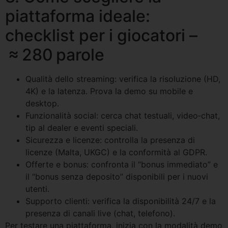
piattaforma ideale:
checklist per i giocatori –
≈ 280 parole
Qualità dello streaming: verifica la risoluzione (HD,
4K) e la latenza. Prova la demo su mobile e
desktop.
Funzionalità social: cerca chat testuali, video‑chat,
tip al dealer e eventi speciali.
Sicurezza e licenze: controlla la presenza di
licenze (Malta, UKGC) e la conformità al GDPR.
Offerte e bonus: confronta il “bonus immediato” e
il “bonus senza deposito” disponibili per i nuovi
utenti.
Supporto clienti: verifica la disponibilità 24/7 e la
presenza di canali live (chat, telefono).
Per testare una piattaforma, inizia con la modalità demo