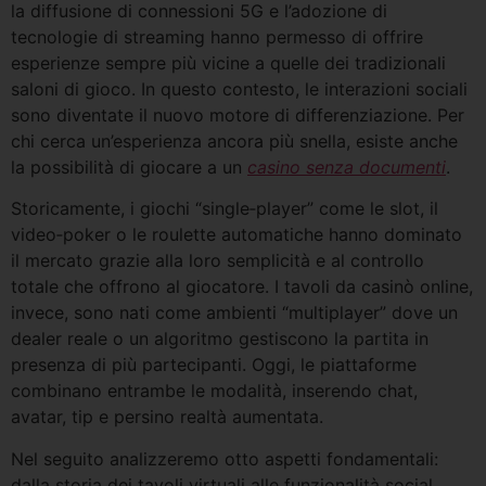
la diffusione di connessioni 5G e l’adozione di
tecnologie di streaming hanno permesso di offrire
esperienze sempre più vicine a quelle dei tradizionali
saloni di gioco. In questo contesto, le interazioni sociali
sono diventate il nuovo motore di differenziazione. Per
chi cerca un’esperienza ancora più snella, esiste anche
la possibilità di giocare a un
casino senza documenti
.
Storicamente, i giochi “single‑player” come le slot, il
video‑poker o le roulette automatiche hanno dominato
il mercato grazie alla loro semplicità e al controllo
totale che offrono al giocatore. I tavoli da casinò online,
invece, sono nati come ambienti “multiplayer” dove un
dealer reale o un algoritmo gestiscono la partita in
presenza di più partecipanti. Oggi, le piattaforme
combinano entrambe le modalità, inserendo chat,
avatar, tip e persino realtà aumentata.
Nel seguito analizzeremo otto aspetti fondamentali:
dalla storia dei tavoli virtuali alle funzionalità social