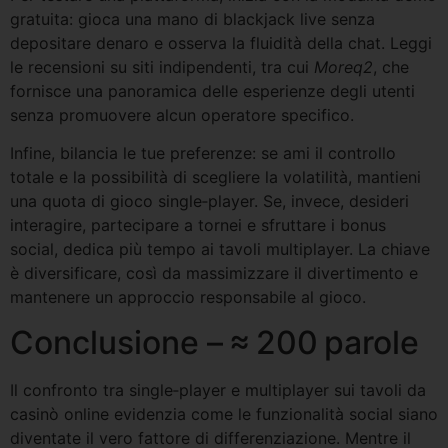
gratuita: gioca una mano di blackjack live senza
depositare denaro e osserva la fluidità della chat. Leggi
le recensioni su siti indipendenti, tra cui
Moreq2
, che
fornisce una panoramica delle esperienze degli utenti
senza promuovere alcun operatore specifico.
Infine, bilancia le tue preferenze: se ami il controllo
totale e la possibilità di scegliere la volatilità, mantieni
una quota di gioco single‑player. Se, invece, desideri
interagire, partecipare a tornei e sfruttare i bonus
social, dedica più tempo ai tavoli multiplayer. La chiave
è diversificare, così da massimizzare il divertimento e
mantenere un approccio responsabile al gioco.
Conclusione – ≈ 200 parole
Il confronto tra single‑player e multiplayer sui tavoli da
casinò online evidenzia come le funzionalità social siano
diventate il vero fattore di differenziazione. Mentre il