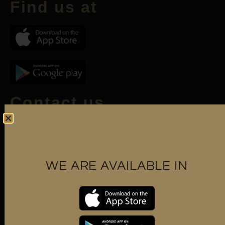
Find us at
Contact us
+6017 3328591
support@huukbarbershop.com
Huuk barbershop (M) Sdn Bhd 1286112-K
WE ARE AVAILABLE IN
Huuk Barbershop (M) Sdn Bhd © All Rights Reserved