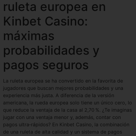
ruleta europea en
Kinbet Casino:
máximas
probabilidades y
pagos seguros
La ruleta europea se ha convertido en la favorita de
jugadores que buscan mejores probabilidades y una
experiencia más justa. A diferencia de la versión
americana, la rueda europea solo tiene un único cero, lo
que reduce la ventaja de la casa al 2,70 %. ¿Te imaginas
jugar con una ventaja menor y, además, contar con
pagos ultra‑rápidos? En Kinbet Casino, la combinación
de una ruleta de alta calidad y un sistema de pagos