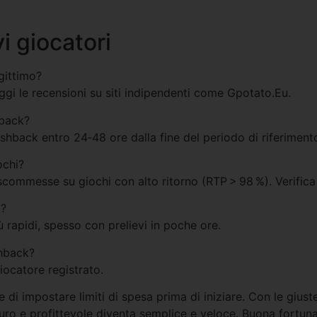
i giocatori
gittimo?
leggi le recensioni su siti indipendenti come Gpotato.Eu.
hback?
shback entro 24‑48 ore dalla fine del periodo di riferiment
ochi?
 scommesse su giochi con alto ritorno (RTP > 98 %). Verifica
i?
iù rapidi, spesso con prelievi in poche ore.
shback?
giocatore registrato.
i impostare limiti di spesa prima di iniziare. Con le giuste
ro e profittevole diventa semplice e veloce. Buona fortuna