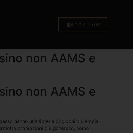
BOOK NOW
casino non AAMS e
casino non AAMS e
spesso hanno una libreria di giochi più ampia,
ne permette promozioni più generose, come i