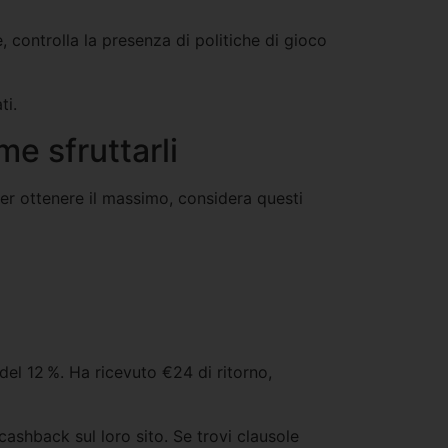
e, controlla la presenza di politiche di gioco
ti.
e sfruttarli
Per ottenere il massimo, considera questi
l 12 %. Ha ricevuto €24 di ritorno,
cashback sul loro sito. Se trovi clausole