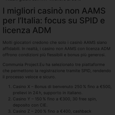
I migliori casinò non AAMS
per l’Italia: focus su SPID e
licenza ADM
Molti giocatori credono che solo i casinò AAMS siano
affidabili. In realtà, i casino non AAMS con licenza ADM
offrono condizioni più flessibili e bonus più generosi.
Communia Project.Eu ha selezionato tre piattaforme
che permettono la registrazione tramite SPID, rendendo
il processo veloce e sicuro.
Casino X – Bonus di benvenuto 250 % fino a €500,
prelievi in 24 h, supporto in italiano.
Casino Y – 150 % fino a €300, 30 free spin,
deposito con CIE.
Casino Z – 200 % fino a €400, cashback