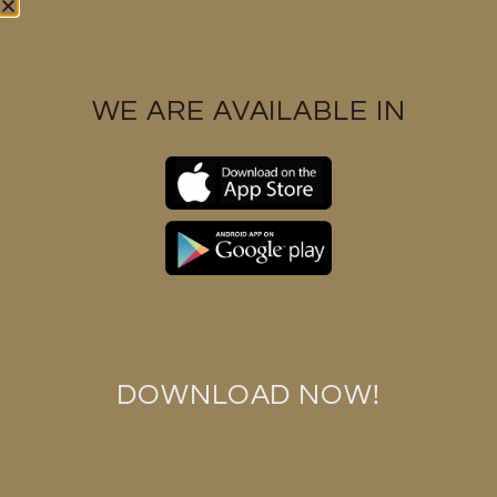
WE ARE AVAILABLE IN
Contact us
+6017 3328591
support@huukbarbershop.com
Huuk barbershop (M) Sdn Bhd 1286112-K
DOWNLOAD NOW!
Huuk Barbershop (M) Sdn Bhd © All Rights Reserved