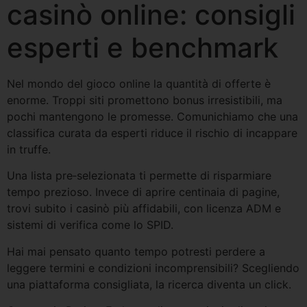
casinò online: consigli
esperti e benchmark
Nel mondo del gioco online la quantità di offerte è
enorme. Troppi siti promettono bonus irresistibili, ma
pochi mantengono le promesse. Comunichiamo che una
classifica curata da esperti riduce il rischio di incappare
in truffe.
Una lista pre‑selezionata ti permette di risparmiare
tempo prezioso. Invece di aprire centinaia di pagine,
trovi subito i casinò più affidabili, con licenza ADM e
sistemi di verifica come lo SPID.
Hai mai pensato quanto tempo potresti perdere a
leggere termini e condizioni incomprensibili? Scegliendo
una piattaforma consigliata, la ricerca diventa un click.