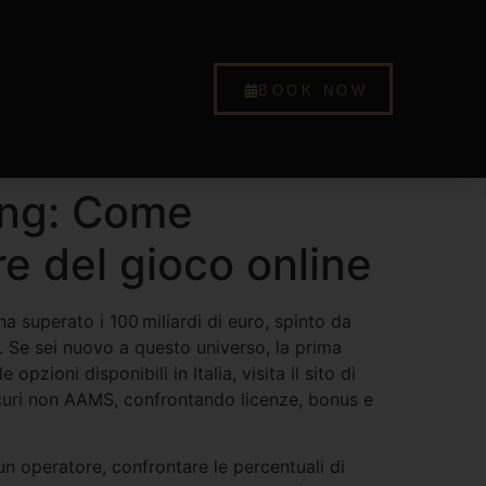
BOOK NOW
ming: Come
re del gioco online
a superato i 100 miliardi di euro, spinto da
 Se sei nuovo a questo universo, la prima
zioni disponibili in Italia, visita il sito di
curi non AAMS, confrontando licenze, bonus e
un operatore, confrontare le percentuali di