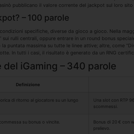
casinò pubblicano il valore corrente del jackpot sul loro sit
ckpot? – 100 parole
 condizioni specifiche, diverse da gioco a gioco. Nella magg
 sui rulli centrali, oppure entrare in un round bonus specia
o la puntata massima su tutte le linee attive; altre, come “D
te. In tutti i casi, il risultato è generato da un RNG certif
e del iGaming – 340 parole
Definizione
orica di ritorno al giocatore su un lungo
Una slot con RTP 96 
scommessi.
scommessa su bonus o vincite.
Bonus di 20 € con w
prelievo.