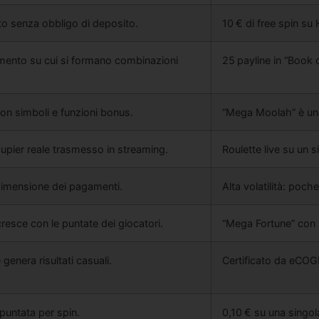
to senza obbligo di deposito.
10 € di free spin 
mento su cui si formano combinazioni
25 payline in “Book 
 con simboli e funzioni bonus.
“Mega Moolah” è una
upier reale trasmesso in streaming.
Roulette live su un 
imensione dei pagamenti.
Alta volatilità: poche
resce con le puntate dei giocatori.
“Mega Fortune” con 
genera risultati casuali.
Certificato da eCOGRA
puntata per spin.
0,10 € su una singola