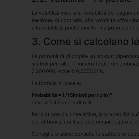
La volatilità misura la variabilità dei pagame
sessione. Al contrario, alta volatilità offre v
alta volatilità: poche vincite, ma potenziali pr
3. Come si calcolano le
Le probabilità di colpire un jackpot dipendono d
simboli per rullo, il numero totale di combinazi
3 200 000, ovvero 0,000031 %.
La formula di base è:
Probabilità = 1 / (Simboli per rullo)ⁿ
,
dove
n
è il numero di rulli.
Per slot con più linee attive, la probabilità 
round bonus, ma il jackpot rimane legato al r
Consiglio pratico: consulta le statistiche pu