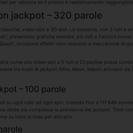
dati per valutare se il premio è realisticamente raggiungibile
 con jackpot – 320 parole
 classiche, video‑slot e 3D‑slot. Le classiche, con 3 rulli e si
ah”, presentano grafiche animate, più rulli e funzioni bonu
Quest”, includono effetti visivi avanzati e meccaniche di 
stra come una video‑slot a 5 rulli e 20 payline possa combin
evede tre livelli di jackpot (Mini, Minor, Major) attivabili s
kpot – 100 parole
li su ogni rullo ad ogni spin, creando fino a 117 649 combi
, ma rende più complessa la previsione del jackpot. Titoli
a su tutte le linee per attivarlo.
parole