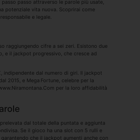
rà passo passo attraverso le parole più usate,
na potenziale vita nuova. Scoprirai come
responsabile e legale.
o raggiungendo cifre a sei zeri. Esistono due
o, e il jackpot progressivo, che cresce ad
 indipendente dal numero di giri. Il jackpot
 dal 2015, e Mega Fortune, celebre per la
tpswww.Niramontana.Com per la loro affidabilità
arole
prelevata dal totale della puntata e aggiunta
divisa. Se il gioco ha una slot con 5 rulli e
i, garantendo che il jackpot aumenti anche con