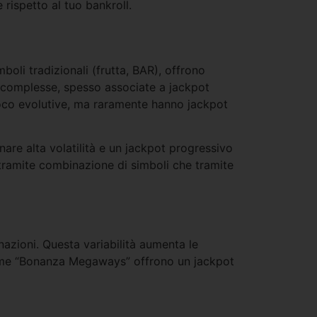
 rispetto al tuo bankroll.
mboli tradizionali (frutta, BAR), offrono
s complesse, spesso associate a jackpot
gioco evolutive, ma raramente hanno jackpot
are alta volatilità e un jackpot progressivo
ia tramite combinazione di simboli che tramite
nazioni. Questa variabilità aumenta le
 come “Bonanza Megaways” offrono un jackpot