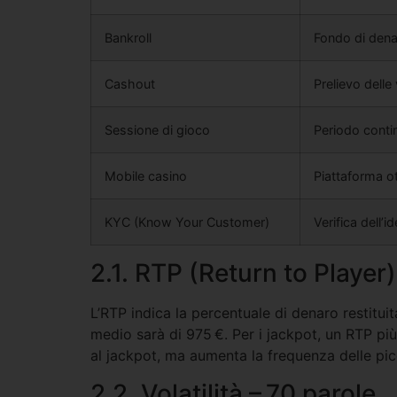
Bankroll
Fondo di dena
Cashout
Prelievo delle 
Sessione di gioco
Periodo contin
Mobile casino
Piattaforma o
KYC (Know Your Customer)
Verifica dell’i
2.1. RTP (Return to Player)
L’RTP indica la percentuale di denaro restituit
medio sarà di 975 €. Per i jackpot, un RTP pi
al jackpot, ma aumenta la frequenza delle pi
2.2. Volatilità – 70 parole