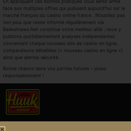
En appliquant ces bonnes pratiques vous serez armé
face aux multiples offres qui pullulent aujourd’hui sur le
marché français du casino online france . N’oubliez pas
non plus que rester informé régulièrement via
Basketnews.Net constitue votre meilleur allié : nous y
publions quotidiennement analyses indépendantes
concernant chaque nouveau site de casino en ligne,
comparaisons détaillées (« nouveau casino en ligne »)
ainsi que alertes sécurité.
Bonne chance dans vos parties futures – jouez
responsablement !
Find us at