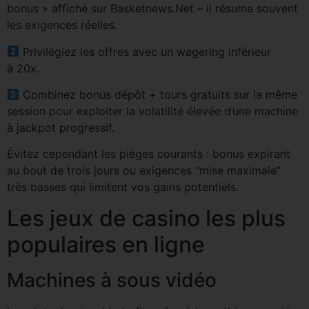
bonus » affiché sur Basketnews.Net – il résume souvent
les exigences réelles.
Privilégiez les offres avec un wagering inférieur
à 20x.
Combinez bonus dépôt + tours gratuits sur la même
session pour exploiter la volatilité élevée d’une machine
à jackpot progressif.
Évitez cependant les pièges courants : bonus expirant
au bout de trois jours ou exigences “mise maximale”
très basses qui limitent vos gains potentiels.
Les jeux de casino les plus
populaires en ligne
Machines à sous vidéo