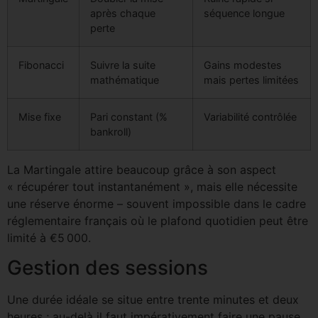
après chaque
séquence longue
perte
Fibonacci
Suivre la suite
Gains modestes
mathématique
mais pertes limitées
Mise fixe
Pari constant (%
Variabilité contrôlée
bankroll)
La Martingale attire beaucoup grâce à son aspect
« récupérer tout instantanément », mais elle nécessite
une réserve énorme – souvent impossible dans le cadre
réglementaire français où le plafond quotidien peut être
limité à €5 000.
Gestion des sessions
Une durée idéale se situe entre trente minutes et deux
heures ; au-delà il faut impérativement faire une pause