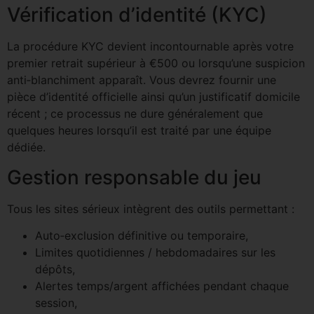
Vérification d’identité (KYC)
La procédure KYC devient incontournable après votre
premier retrait supérieur à €500 ou lorsqu’une suspicion
anti‑blanchiment apparaît. Vous devrez fournir une
pièce d’identité officielle ainsi qu’un justificatif domicile
récent ; ce processus ne dure généralement que
quelques heures lorsqu’il est traité par une équipe
dédiée.
Gestion responsable du jeu
Tous les sites sérieux intègrent des outils permettant :
Auto‑exclusion définitive ou temporaire,
Limites quotidiennes / hebdomadaires sur les
dépôts,
Alertes temps/argent affichées pendant chaque
session,