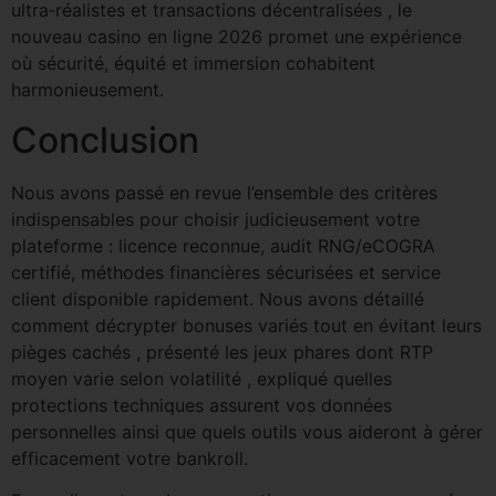
ultra‑réalistes et transactions décentralisées , le
nouveau casino en ligne 2026 promet une expérience
où sécurité, équité et immersion cohabitent
harmonieusement.
Conclusion
Nous avons passé en revue l’ensemble des critères
indispensables pour choisir judicieusement votre
plateforme : licence reconnue, audit RNG/eCOGRA
certifié, méthodes financières sécurisées et service
client disponible rapidement. Nous avons détaillé
comment décrypter bonuses variés tout en évitant leurs
pièges cachés , présenté les jeux phares dont RTP
moyen varie selon volatilité , expliqué quelles
protections techniques assurent vos données
personnelles ainsi que quels outils vous aideront à gérer
efficacement votre bankroll.