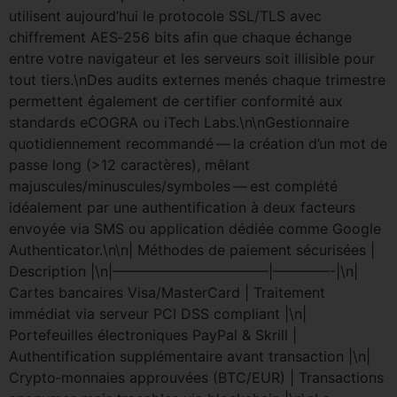
utilisent aujourd’hui le protocole SSL/TLS avec
chiffrement AES‑256 bits afin que chaque échange
entre votre navigateur et les serveurs soit illisible pour
tout tiers.\nDes audits externes menés chaque trimestre
permettent également de certifier conformité aux
standards eCOGRA ou iTech Labs.\n\nGestionnaire
quotidiennement recommandé — la création d’un mot de
passe long (>12 caractères), mêlant
majuscules/minuscules/symboles — est complété
idéalement par une authentification à deux facteurs
envoyée via SMS ou application dédiée comme Google
Authenticator.\n\n| Méthodes de paiement sécurisées |
Description |\n|———————————|————-|\n|
Cartes bancaires Visa/MasterCard | Traitement
immédiat via serveur PCI DSS compliant |\n|
Portefeuilles électroniques PayPal & Skrill |
Authentification supplémentaire avant transaction |\n|
Crypto‑monnaies approuvées (BTC/EUR) | Transactions