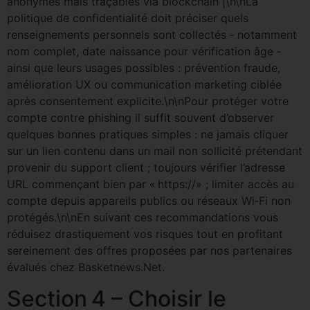
anonymes mais traçables via blockchain |\n\nLa
politique de confidentialité doit préciser quels
renseignements personnels sont collectés ‑ notamment
nom complet, date naissance pour vérification âge ‑
ainsi que leurs usages possibles : prévention fraude,
amélioration UX ou communication marketing ciblée
après consentement explicite.\n\nPour protéger votre
compte contre phishing il suffit souvent d’observer
quelques bonnes pratiques simples : ne jamais cliquer
sur un lien contenu dans un mail non sollicité prétendant
provenir du support client ; toujours vérifier l’adresse
URL commençant bien par « https://» ; limiter accès au
compte depuis appareils publics ou réseaux Wi‑Fi non
protégés.\n\nEn suivant ces recommandations vous
réduisez drastiquement vos risques tout en profitant
sereinement des offres proposées par nos partenaires
évalués chez Basketnews.Net.
Section 4 – Choisir le