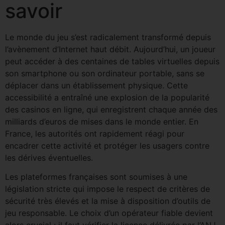
savoir
Le monde du jeu s’est radicalement transformé depuis
l’avènement d’Internet haut débit. Aujourd’hui, un joueur
peut accéder à des centaines de tables virtuelles depuis
son smartphone ou son ordinateur portable, sans se
déplacer dans un établissement physique. Cette
accessibilité a entraîné une explosion de la popularité
des casinos en ligne, qui enregistrent chaque année des
milliards d’euros de mises dans le monde entier. En
France, les autorités ont rapidement réagi pour
encadrer cette activité et protéger les usagers contre
les dérives éventuelles.
Les plateformes françaises sont soumises à une
législation stricte qui impose le respect de critères de
sécurité très élevés et la mise à disposition d’outils de
jeu responsable. Le choix d’un opérateur fiable devient