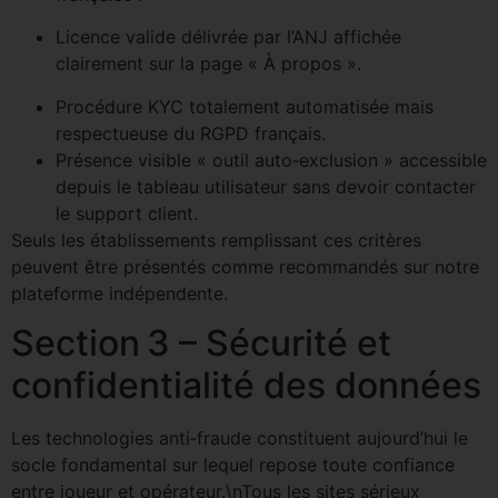
Licence valide délivrée par l’ANJ affichée
clairement sur la page « À propos ».
Procédure KYC totalement automatisée mais
respectueuse du RGPD français.
Présence visible « outil auto‑exclusion » accessible
depuis le tableau utilisateur sans devoir contacter
le support client.
Seuls les établissements remplissant ces critères
peuvent être présentés comme recommandés sur notre
plateforme indépendente.
Section 3 – Sécurité et
confidentialité des données
Les technologies anti‑fraude constituent aujourd’hui le
socle fondamental sur lequel repose toute confiance
entre joueur et opérateur.\nTous les sites sérieux