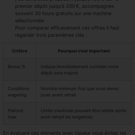
premier dépôt jusqu’à 200 €, accompagnés
souvent 30 tours gratuits sur une machine
sélectionnée.
Pour comparer efficacement ces offres il faut
regarder trois paramètres clés :
Critère
Pourquoi c’est important
Bonus %
Indique immédiatement combien votre
dépôt sera majoré
Conditions
Nombre minimum fois que vous devez
wagering
jouer avant retrait
Plafond
Limite maximale pouvant être retirée après
max
avoir rempli les exigences
En évaluant ces éléments avec rigueur vous évitez les