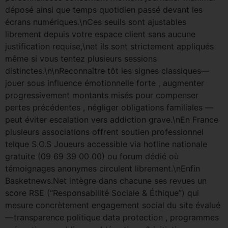
déposé ainsi que temps quotidien passé devant les
écrans numériques.\nCes seuils sont ajustables
librement depuis votre espace client sans aucune
justification requise,\net ils sont strictement appliqués
même si vous tentez plusieurs sessions
distinctes.\n\nReconnaître tôt les signes classiques—
jouer sous influence émotionnelle forte , augmenter
progressivement montants misés pour compenser
pertes précédentes , négliger obligations familiales —
peut éviter escalation vers addiction grave.\nEn France
plusieurs associations offrent soutien professionnel
telque S.O.S Joueurs accessible via hotline nationale
gratuite (09 69 39 00 00) ou forum dédié où
témoignages anonymes circulent librement.\nEnfin
Basketnews.Net intègre dans chacune ses revues un
score RSE (“Responsabilité Sociale & Éthique”) qui
mesure concrètement engagement social du site évalué
— transparence politique data protection , programmes