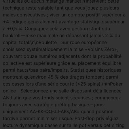
virtuelles où aucun mélange manuel n’intervient cette
technique reste valable tant que vous jouez plusieurs
mains consécutives ; viser un compte positif supérieur à
+4 indique généralement avantage statistique supérieur
à +0,5 %. Conjuguez cela avec gestion stricte du
bankroll — mise maximale ne dépassant jamais 2 % du
capital total.\n\nRoulette Sur roue européenne
choisissez systématiquement la mise «​Voisins Zéro​»,
couvrant douze numéros adjacents dont la probabilité
collective est supérieure grâce au placement équilibré
parmi hauts/bas pairs/impairs. Statistiques historiques
montrent qu’environ 45 % des tirages tombent parmi
ces cases lors d’une série courte (<25 spins).\n\nPoker
online Sélectionnez une salle disposant déjà licencée
ANJ afin que vos fonds soient sécurisés ; commencez
toujours avec stratégie préflop basique ­– jouer
uniquement AA‐KK‐QQ‐JJ‐AKs/AKo quand position
tardive permet minimiser risque. Post‑flop privilégiez
lecture dynamique basée sur taille pot versus bet sizing