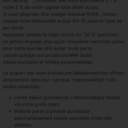
unit betting™
: choisissez une unité équivalente à 1 %
voire 2 % de votre capital total dédié au jeu.
Si vous disposez d’un budget mensuel €500 , limitez
chaque mise individuelle autour €5–10 selon le type de
jeu choisi.
Appliquez ensuite la règle stricte du “20 %” quotidien :
ne jamais engager plus qu’un cinquième maximum prévu
pour cette journée afin éviter toute perte
catastrophique accumulée.\n\n### Outils
d’auto‑exclusion et limites personnalisées
La plupart des sites évalués par Basketnews.Net offrent
directement dans leur rubrique “responsabilité” trois
leviers essentiels :
Limite dépôt quotidienne / hebdomadaire fixable
via votre profil client.
Plafond perte journalier qui bloque
automatiquement toutes nouvelles mises dès
atteinte.