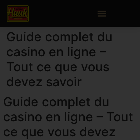
Guide complet du
casino en ligne –
Tout ce que vous
devez savoir
Guide complet du
casino en ligne – Tout
ce que vous devez