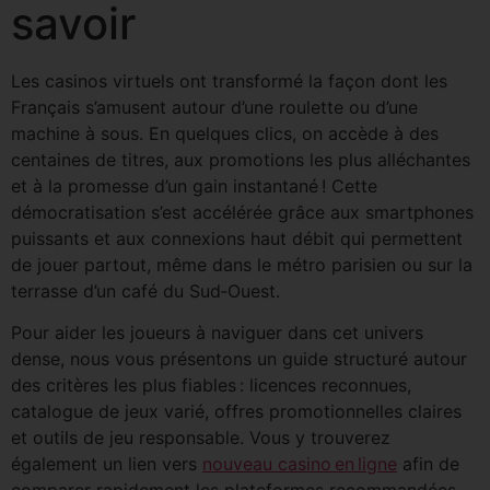
savoir
Les casinos virtuels ont transformé la façon dont les
Français s’amusent autour d’une roulette ou d’une
machine à sous. En quelques clics, on accède à des
centaines de titres, aux promotions les plus alléchantes
et à la promesse d’un gain instantané ! Cette
démocratisation s’est accélérée grâce aux smartphones
puissants et aux connexions haut débit qui permettent
de jouer partout, même dans le métro parisien ou sur la
terrasse d’un café du Sud‑Ouest.
Pour aider les joueurs à naviguer dans cet univers
dense, nous vous présentons un guide structuré autour
des critères les plus fiables : licences reconnues,
catalogue de jeux varié, offres promotionnelles claires
et outils de jeu responsable. Vous y trouverez
également un lien vers
nouveau casino en ligne
afin de