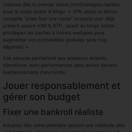
chances dès le premier lancer.\n\nStratégies rapides
pour le vidéo poker & bingo → VPK Jacks or Better
conseille “draw four low cards” lorsqu’un pair déjà
présent assure ≥99 % RTP ; quant au bingo online ,
privilégiez les parties à tickets multiples pour
augmenter vos probabilités globales sans trop
dépenser. »
Ces astuces permettent aux amateurs éclairés
d’améliorer leurs performances sans devoir devenir
mathématiciens chevronnés.
Jouer responsablement et
gérer son budget
Fixer une bankroll réaliste
Adoptez dès votre première session une méthode dite