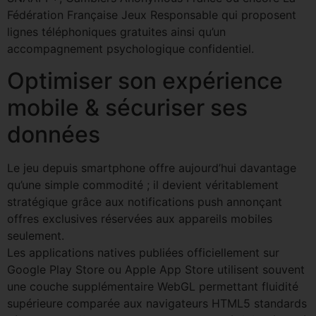
Fédération Française Jeux Responsable qui proposent
lignes téléphoniques gratuites ainsi qu’un
accompagnement psychologique confidentiel.
Optimiser son expérience
mobile & sécuriser ses
données
Le jeu depuis smartphone offre aujourd’hui davantage
qu’une simple commodité ; il devient véritablement
stratégique grâce aux notifications push annonçant
offres exclusives réservées aux appareils mobiles
seulement.
Les applications natives publiées officiellement sur
Google Play Store ou Apple App Store utilisent souvent
une couche supplémentaire WebGL permettant fluidité
supérieure comparée aux navigateurs HTML5 standards