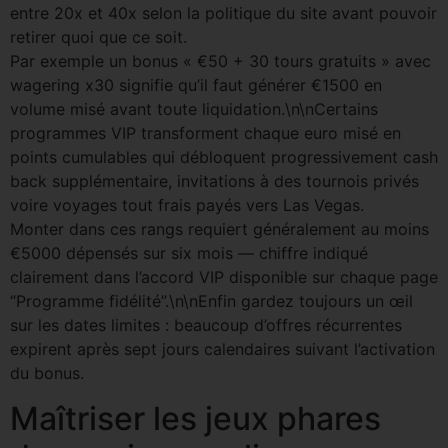
entre 20x et 40x selon la politique du site avant pouvoir
retirer quoi que ce soit.
Par exemple un bonus « €50 + 30 tours gratuits » avec
wagering x30 signifie qu’il faut générer €1500 en
volume misé avant toute liquidation.\n\nCertains
programmes VIP transforment chaque euro misé en
points cumulables qui débloquent progressivement cash
back supplémentaire, invitations à des tournois privés
voire voyages tout frais payés vers Las Vegas.
Monter dans ces rangs requiert généralement au moins
€5000 dépensés sur six mois — chiffre indiqué
clairement dans l’accord VIP disponible sur chaque page
“Programme fidélité”.\n\nEnfin gardez toujours un œil
sur les dates limites : beaucoup d’offres récurrentes
expirent après sept jours calendaires suivant l’activation
du bonus.
Maîtriser les jeux phares