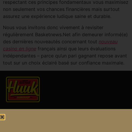
respectant ces principes fondamentaux vous maximisez
non seulement vos chances financières mais surtout
assurez une expérience ludique saine et durable.​
Nous vous invitons donc vivement à revisiter
régulièrement Basketnews.Net afin demeurer informé(e)
des dernières nouveautés concernant tout
nouveau
casino en ligne
français ainsi que leurs évaluations
indépendantes – parce qu’un pari gagnant repose avant
tout sur un choix éclairé basé sur confiance maximale.​
Find us at