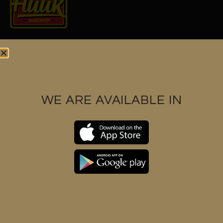
Find us at
WE ARE AVAILABLE IN
Contact us
+6017 3328591
support@huukbarbershop.com
Huuk barbershop (M) Sdn Bhd 1286112-K