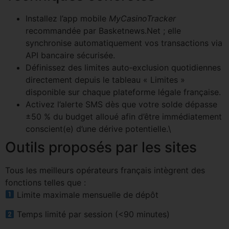
Installez l’app mobile
MyCasinoTracker
recommandée par Basketnews.Net ; elle
synchronise automatiquement vos transactions via
API bancaire sécurisée.
Définissez des limites auto‑exclusion quotidiennes
directement depuis le tableau « Limites »
disponible sur chaque plateforme légale française.
Activez l’alerte SMS dès que votre solde dépasse
±50 % du budget alloué afin d’être immédiatement
conscient(e) d’une dérive potentielle.\
Outils proposés par les sites
Tous les meilleurs opérateurs français intègrent des
fonctions telles que :
Limite maximale mensuelle de dépôt
Temps limité par session (<90 minutes)