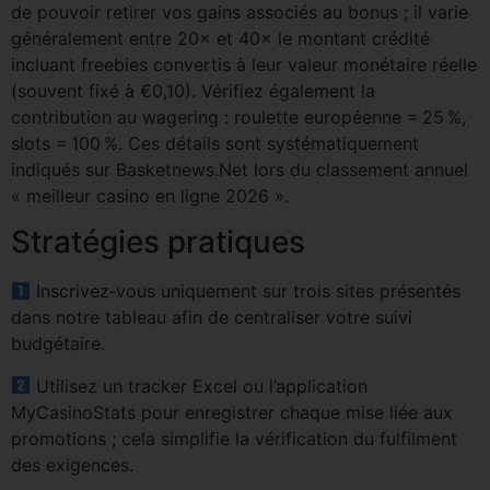
de pouvoir retirer vos gains associés au bonus ; il varie
généralement entre 20× et 40× le montant crédité
incluant freebies convertis à leur valeur monétaire réelle
(souvent fixé à €0,10). Vérifiez également la
contribution au wagering : roulette européenne = 25 %,
slots = 100 %. Ces détails sont systématiquement
indiqués sur Basketnews.Net lors du classement annuel
« meilleur casino en ligne 2026 ».
Stratégies pratiques
Inscrivez‑vous uniquement sur trois sites présentés
dans notre tableau afin de centraliser votre suivi
budgétaire.
Utilisez un tracker Excel ou l’application
MyCasinoStats pour enregistrer chaque mise liée aux
promotions ; cela simplifie la vérification du fulfilment
des exigences.