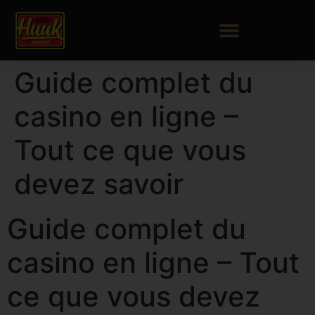
Guide complet du
casino en ligne –
Tout ce que vous
devez savoir
Guide complet du
casino en ligne – Tout
ce que vous devez