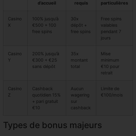
d’accueil
requis
particulières
Casino
100% jusqu’à
30x
Free spins
X
€500 + 100
dépôt +
valables
free spins
free spins
pendant 7
jours
Casino
200% jusqu’à
35x
Mise
Y
€300 + €25
montant
minimum
sans dépôt
total
€10 pour
retrait
Casino
Cashback
Aucun
Limite de
Z
quotidien 15%
wagering
€100/mois
+ pari gratuit
sur
€10
cashback
Types de bonus majeurs