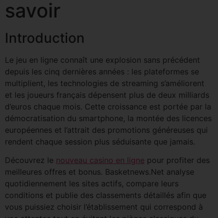
savoir
Introduction
Le jeu en ligne connaît une explosion sans précédent
depuis les cinq dernières années : les plateformes se
multiplient, les technologies de streaming s’améliorent
et les joueurs français dépensent plus de deux milliards
d’euros chaque mois. Cette croissance est portée par la
démocratisation du smartphone, la montée des licences
européennes et l’attrait des promotions généreuses qui
rendent chaque session plus séduisante que jamais.
Découvrez le
nouveau casino en ligne
pour profiter des
meilleures offres et bonus. Basketnews.Net analyse
quotidiennement les sites actifs, compare leurs
conditions et publie des classements détaillés afin que
vous puissiez choisir l’établissement qui correspond à