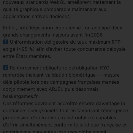
nouveaux standards WebGL améliorent nettement la
qualité graphique comparable maintenant aux
applications natives dédiées.\
Enfin , côté législation européenne , on anticipe deux
grands changements majeurs avant fin 2026 :
Uniformisation obligatoire du taux maximum RTP
exigé (>95 %) afin d’éviter toute concurrence déloyale
entre États membres.
Renforcement obligatoire del’obligation KYC
renforcée incluant validation biométrique — mesure
déjà pilotée lors des campagnes françaises menées
conjointement avec ARJEL puis désormais
basketgames.fr .
Ces réformes devraient accroître encore davantage la
confiance joueur/société tout en favorisant l’émergence
progressive d’opérateurs transfrontaliers capables
d’offrir simultanément conformité juridique française et
expériences innovantes inspirées globalement.