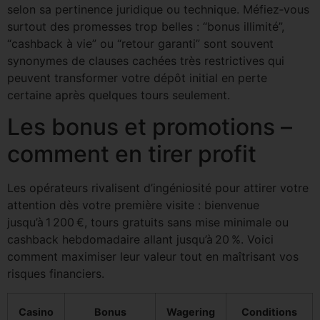
selon sa pertinence juridique ou technique. Méfiez‑vous
surtout des promesses trop belles : “bonus illimité”,
“cashback à vie” ou “retour garanti” sont souvent
synonymes de clauses cachées très restrictives qui
peuvent transformer votre dépôt initial en perte
certaine après quelques tours seulement.
Les bonus et promotions –
comment en tirer profit
Les opérateurs rivalisent d’ingéniosité pour attirer votre
attention dès votre première visite : bienvenue
jusqu’à 1 200 €, tours gratuits sans mise minimale ou
cashback hebdomadaire allant jusqu’à 20 %. Voici
comment maximiser leur valeur tout en maîtrisant vos
risques financiers.
Casino
Bonus
Wagering
Conditions