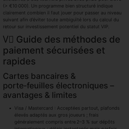
(> €10 000). Un programme bien structuré indique
clairement combien il faut jouer pour passer au niveau
suivant afin d’éviter toute ambiguïté lors du calcul du
retour sur investissement potentiel du statut VIP.
V️⃣ Guide des méthodes de
paiement sécurisées et
rapides
Cartes bancaires &
porte‑feuilles électroniques –
avantages & limites
Visa / Mastercard : Acceptées partout, plafonds
élevés adaptés aux gros joueurs ; frais
généralement compris entre 2–3 % sur dépôts
internationaux ; délais instantanés mais parfois