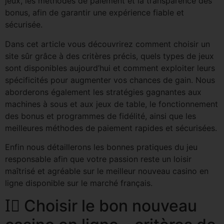
jeux, les méthodes de paiement et la transparence des
bonus, afin de garantir une expérience fiable et
sécurisée.
Dans cet article vous découvrirez comment choisir un
site sûr grâce à des critères précis, quels types de jeux
sont disponibles aujourd’hui et comment exploiter leurs
spécificités pour augmenter vos chances de gain. Nous
aborderons également les stratégies gagnantes aux
machines à sous et aux jeux de table, le fonctionnement
des bonus et programmes de fidélité, ainsi que les
meilleures méthodes de paiement rapides et sécurisées.
Enfin nous détaillerons les bonnes pratiques du jeu
responsable afin que votre passion reste un loisir
maîtrisé et agréable sur le meilleur nouveau casino en
ligne disponible sur le marché français.
I️⃣ Choisir le bon nouveau