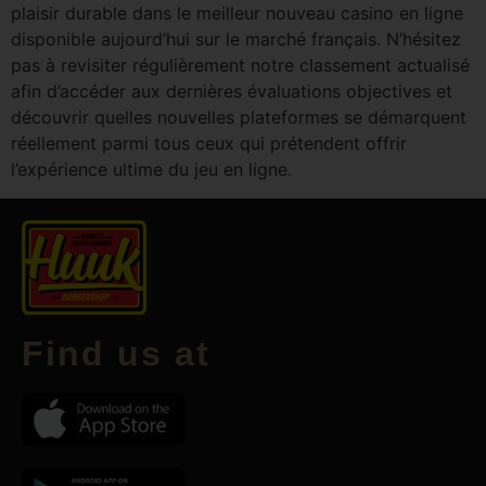
plaisir durable dans le meilleur nouveau casino en ligne
disponible aujourd’hui sur le marché français. N’hésitez
pas à revisiter régulièrement notre classement actualisé
afin d’accéder aux dernières évaluations objectives et
découvrir quelles nouvelles plateformes se démarquent
réellement parmi tous ceux qui prétendent offrir
l’expérience ultime du jeu en ligne.
Find us at