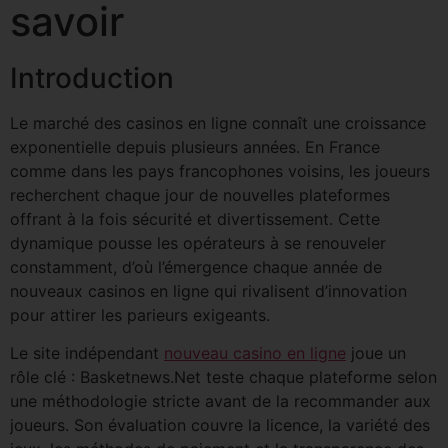
savoir
Introduction
Le marché des casinos en ligne connaît une croissance
exponentielle depuis plusieurs années. En France
comme dans les pays francophones voisins, les joueurs
recherchent chaque jour de nouvelles plateformes
offrant à la fois sécurité et divertissement. Cette
dynamique pousse les opérateurs à se renouveler
constamment, d’où l’émergence chaque année de
nouveaux casinos en ligne qui rivalisent d’innovation
pour attirer les parieurs exigeants.
Le site indépendant
nouveau casino en ligne
joue un
rôle clé : Basketnews.Net teste chaque plateforme selon
une méthodologie stricte avant de la recommander aux
joueurs. Son évaluation couvre la licence, la variété des