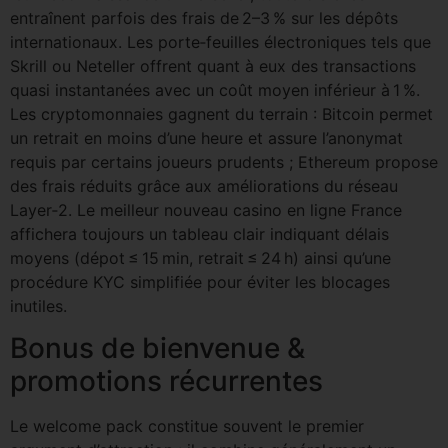
entraînent parfois des frais de 2–3 % sur les dépôts
internationaux. Les porte‑feuilles électroniques tels que
Skrill ou Neteller offrent quant à eux des transactions
quasi instantanées avec un coût moyen inférieur à 1 %.
Les cryptomonnaies gagnent du terrain : Bitcoin permet
un retrait en moins d’une heure et assure l’anonymat
requis par certains joueurs prudents ; Ethereum propose
des frais réduits grâce aux améliorations du réseau
Layer‑2. Le meilleur nouveau casino en ligne France
affichera toujours un tableau clair indiquant délais
moyens (dépot ≤ 15 min, retrait ≤ 24 h) ainsi qu’une
procédure KYC simplifiée pour éviter les blocages
inutiles.
Bonus de bienvenue &
promotions récurrentes
Le welcome pack constitue souvent le premier