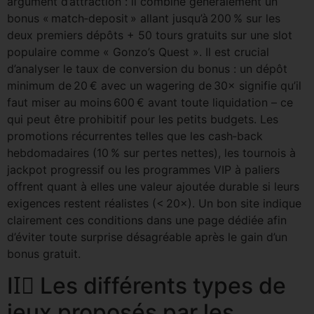
argument d’attraction : il combine généralement un
bonus « match‑deposit » allant jusqu’à 200 % sur les
deux premiers dépôts + 50 tours gratuits sur une slot
populaire comme « Gonzo’s Quest ». Il est crucial
d’analyser le taux de conversion du bonus : un dépôt
minimum de 20 € avec un wagering de 30× signifie qu’il
faut miser au moins 600 € avant toute liquidation – ce
qui peut être prohibitif pour les petits budgets. Les
promotions récurrentes telles que les cash‑back
hebdomadaires (10 % sur pertes nettes), les tournois à
jackpot progressif ou les programmes VIP à paliers
offrent quant à elles une valeur ajoutée durable si leurs
exigences restent réalistes (< 20×). Un bon site indique
clairement ces conditions dans une page dédiée afin
d’éviter toute surprise désagréable après le gain d’un
bonus gratuit.
II️⃣ Les différents types de
jeux proposés par les