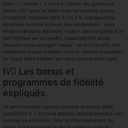
plein », « cheval », « carré ») offrent des gains plus
élevés (35:1 pour un plein) mais ne touchent qu’une
probabilité comprise entre 2,7–5,4 %. Une approche
équilibrée consiste à placer une combinaison : deux
mises extérieures (exemple rouge + pair) couplées à un
pari intérieur sur un numéro chaud identifié après
plusieurs tours sans gain majeur – ainsi on profite d’un
rendement moyen supérieur tout en limitant l’exposition
au risque élevé inhérent aux paris simples plein tapis.
IV️⃣ Les bonus et
programmes de fidélité
expliqués
Le welcome pack typique combine un bonus dépôt
jusqu’à 200 % + 50 tours gratuits valables pendant sept
jours après inscription. Pour profiter pleinement du
bonus il faut respecter le dépôt minimum indiqué