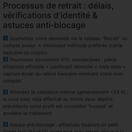
Processus de retrait : délais,
vérifications d’identité &
astuces anti‑blocage
Soumettez votre demande via le tableau “Retrait” du
compte joueur → choisissez méthode préférée (carte
bancaire ou crypto).
Fournissez documents KYC standardisés : pièce
d’identité officielle + justificatif domicile ≤ trois mois +
capture écran du relevé bancaire montrant votre nom
complet.
Attendez la validation interne (généralement <24 h) ;
si vous avez déjà effectué au moins deux dépôts
précédents votre profil est considéré “trusted” et
accélère le traitement.
Astuce anti‑blocage : effectuez toujours un petit
dépôt test (€5–€10) avant tout gros retrait afin que le