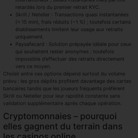
retardés lors du premier retrait KYC.
Skrill / Neteller : Transactions quasi instantanées
(< 15 min), frais réduits (~1 %) ; toutefois certains
établissements limitent leur usage aux retraits
uniquement.
Paysafecard : Solution prépayée idéale pour ceux
qui souhaitent rester anonymes ; toutefois
impossible d’effectuer des retraits directement
vers ce moyen.
Choisir entre ces options dépend surtout du volume
prévu : les gros dépôts profitent davantage des cartes
bancaires tandis que les joueurs fréquents préfèrent
Skrill ou Neteller pour leur rapidité constante sans
validation supplémentaire après chaque opération.
Cryptomonnaies – pourquoi
elles gagnent du terrain dans
les casinos online