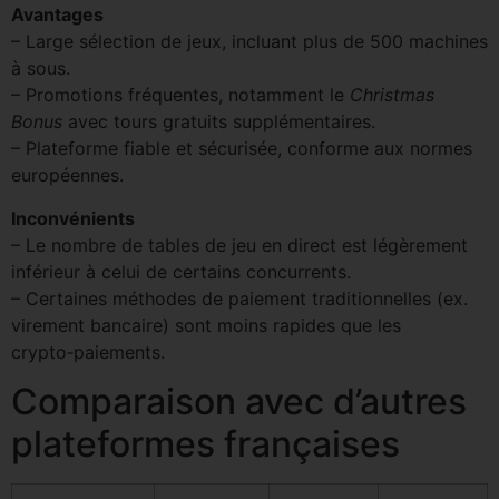
Avantages
– Large sélection de jeux, incluant plus de 500 machines
à sous.
– Promotions fréquentes, notamment le
Christmas
Bonus
avec tours gratuits supplémentaires.
– Plateforme fiable et sécurisée, conforme aux normes
européennes.
Inconvénients
– Le nombre de tables de jeu en direct est légèrement
inférieur à celui de certains concurrents.
– Certaines méthodes de paiement traditionnelles (ex.
virement bancaire) sont moins rapides que les
crypto‑paiements.
Comparaison avec d’autres
plateformes françaises