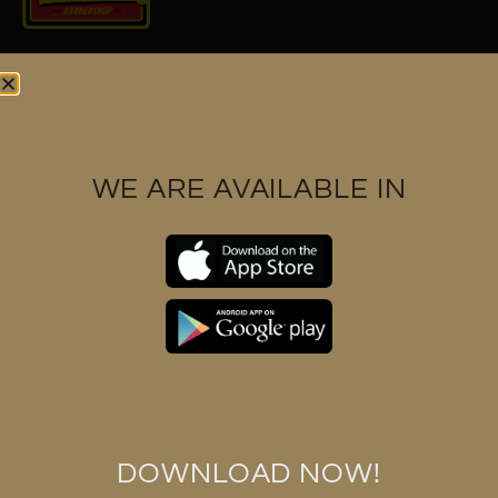
Find us at
WE ARE AVAILABLE IN
Contact us
+6017 3328591
support@huukbarbershop.com
Huuk barbershop (M) Sdn Bhd 1286112-K
DOWNLOAD NOW!