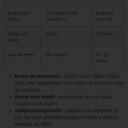
Bonus sans
10 € gratuits dès
Rarement
dépôt
l’inscription
proposé
Temps de
≤ 24 h
2–5 jours
retrait
Jeux en direct
30 + tables
15 – 20
tables
Bonus de bienvenue
: double votre dépôt initial,
idéal pour augmenter votre bankroll avant de viser
les jackpots.
Bonus sans dépôt
: commencez à jouer sans
risquer votre argent.
Jackpots progressifs
: chaque mise alimente le
pot, qui peut atteindre plusieurs millions d’euros
pendant les fêtes.