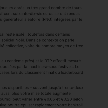
 joueurs après un très grand nombre de tours.
uf cent soixante‑dix‑six euros seront rendus
u générateur aléatoire (RNG) intégrées par le
al reste isolé ; toutefois dans certains
r spécial Noël. Dans ce contexte on parle
ité collective, voire du nombre moyen de free
i au centième près) et le RTP effectif mesuré
 proposées par la machine‑à‑sous festive… Le
mposées lors du classement final du leaderboard
ines disponibles – souvent jusqu’à trente‑deux
s aussi plus votre mise totale augmente
urnoi peut varier entre €0,05 et €0,20 selon
ssive pourra épuiser rapidement votre bankroll