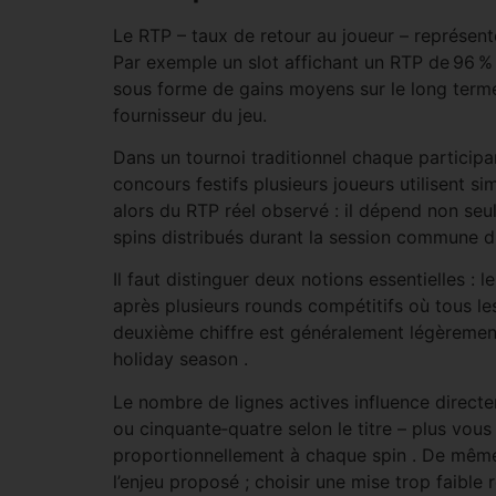
Le RTP – taux de retour au joueur – représen
Par exemple un slot affichant un RTP de 96 % 
sous forme de gains moyens sur le long terme
fournisseur du jeu.
Dans un tournoi traditionnel chaque participan
concours festifs plusieurs joueurs utilisent 
alors du RTP réel observé : il dépend non se
spins distribués durant la session commune d
Il faut distinguer deux notions essentielles :
après plusieurs rounds compétitifs où tous le
deuxième chiffre est généralement légèrement i
holiday season .
Le nombre de lignes actives influence directe
ou cinquante‑quatre selon le titre – plus vo
proportionnellement à chaque spin . De même 
l’enjeu proposé ; choisir une mise trop faibl