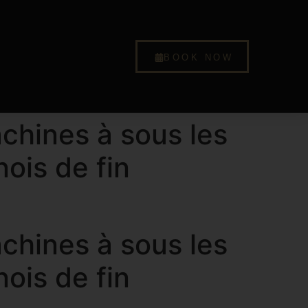
BOOK NOW
chines à sous les
ois de fin
chines à sous les
ois de fin