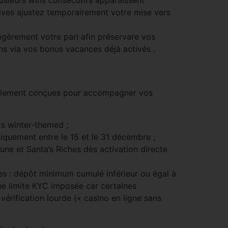
usieurs wins consécutifs apparaissent
tives ajustez temporairement votre mise vers
égèrement votre pari afin préservar­e vos
ns via vos bonus vacances déjà activés .
écialement conçues pour accompagner vos
ts winter-themed ;
quement entre le 15 et le 31 décembre ;
tune et Santa’s Riches dès activation directe
es : dépôt minimum cumulé inférieur ou égal à
e limite KYC imposée car certaines
érification lourde (« casino en ligne sans