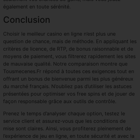
également en toute sérénité.
Conclusion
Choisir le meilleur casino en ligne n’est plus une
question de chance, mais de méthode. En appliquant les
critères de licence, de RTP, de bonus raisonnable et de
moyens de paiement, vous filtrerez rapidement les sites
de mauvaise qualité. Notre comparaison montre que
Tousmecenes.Fr répond à toutes ces exigences tout en
offrant un bonus de bienvenue parmi les plus généreux
du marché français. N’oubliez pas d’utiliser les astuces
présentées pour optimiser vos free spins et de jouer de
façon responsable grâce aux outils de contrôle.
Prenez le temps d’analyser chaque option, testez le
service client et assurez‑vous que les conditions de
mise sont claires. Ainsi, vous profiterez pleinement de
l’expérience de jeu en ligne, en toute sécurité et avec la