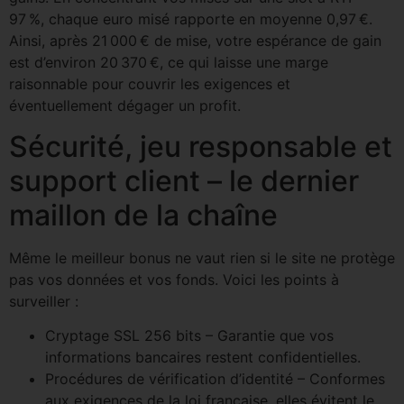
97 %, chaque euro misé rapporte en moyenne 0,97 €.
Ainsi, après 21 000 € de mise, votre espérance de gain
est d’environ 20 370 €, ce qui laisse une marge
raisonnable pour couvrir les exigences et
éventuellement dégager un profit.
Sécurité, jeu responsable et
support client – le dernier
maillon de la chaîne
Même le meilleur bonus ne vaut rien si le site ne protège
pas vos données et vos fonds. Voici les points à
surveiller :
Cryptage SSL 256 bits – Garantie que vos
informations bancaires restent confidentielles.
Procédures de vérification d’identité – Conformes
aux exigences de la loi française, elles évitent le