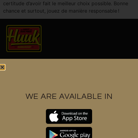
certitude d’avoir fait le meilleur choix possible. Bonne
chance et surtout, jouez de manière responsable !
Find us at
WE ARE AVAILABLE IN
Contact us
+6017 3328591