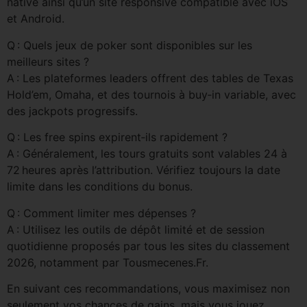
native ainsi qu’un site responsive compatible avec iOS
et Android.
Q : Quels jeux de poker sont disponibles sur les
meilleurs sites ?
A : Les plateformes leaders offrent des tables de Texas
Hold’em, Omaha, et des tournois à buy‑in variable, avec
des jackpots progressifs.
Q : Les free spins expirent‑ils rapidement ?
A : Généralement, les tours gratuits sont valables 24 à
72 heures après l’attribution. Vérifiez toujours la date
limite dans les conditions du bonus.
Q : Comment limiter mes dépenses ?
A : Utilisez les outils de dépôt limité et de session
quotidienne proposés par tous les sites du classement
2026, notamment par Tousmecenes.Fr.
En suivant ces recommandations, vous maximisez non
seulement vos chances de gains, mais vous jouez