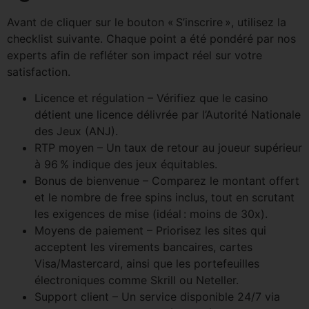
Avant de cliquer sur le bouton « S’inscrire », utilisez la
checklist suivante. Chaque point a été pondéré par nos
experts afin de refléter son impact réel sur votre
satisfaction.
Licence et régulation – Vérifiez que le casino
détient une licence délivrée par l’Autorité Nationale
des Jeux (ANJ).
RTP moyen – Un taux de retour au joueur supérieur
à 96 % indique des jeux équitables.
Bonus de bienvenue – Comparez le montant offert
et le nombre de free spins inclus, tout en scrutant
les exigences de mise (idéal : moins de 30x).
Moyens de paiement – Priorisez les sites qui
acceptent les virements bancaires, cartes
Visa/Mastercard, ainsi que les portefeuilles
électroniques comme Skrill ou Neteller.
Support client – Un service disponible 24/7 via