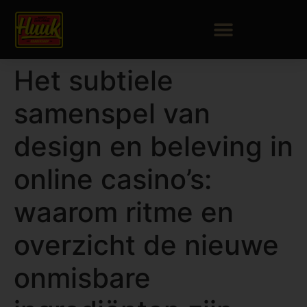
Het subtiele
samenspel van
design en beleving in
online casino’s:
waarom ritme en
overzicht de nieuwe
onmisbare