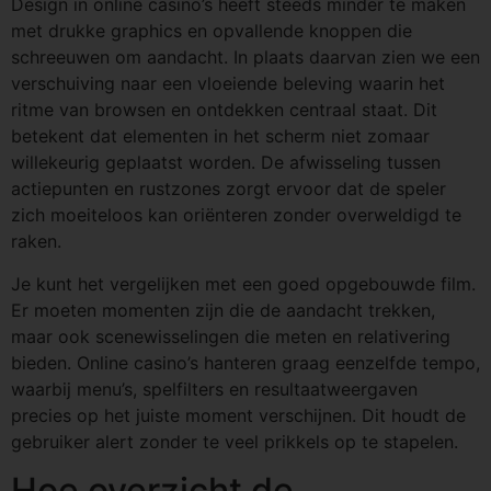
Design in online casino’s heeft steeds minder te maken
met drukke graphics en opvallende knoppen die
schreeuwen om aandacht. In plaats daarvan zien we een
verschuiving naar een vloeiende beleving waarin het
ritme van browsen en ontdekken centraal staat. Dit
betekent dat elementen in het scherm niet zomaar
willekeurig geplaatst worden. De afwisseling tussen
actiepunten en rustzones zorgt ervoor dat de speler
zich moeiteloos kan oriënteren zonder overweldigd te
raken.
Je kunt het vergelijken met een goed opgebouwde film.
Er moeten momenten zijn die de aandacht trekken,
maar ook scenewisselingen die meten en relativering
bieden. Online casino’s hanteren graag eenzelfde tempo,
waarbij menu’s, spelfilters en resultaatweergaven
precies op het juiste moment verschijnen. Dit houdt de
gebruiker alert zonder te veel prikkels op te stapelen.
Hoe overzicht de