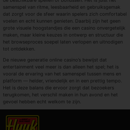
samenspel van ritme, leesbaarheid en gebruiksgemak
dat zorgt voor de sfeer waarin spelers zich comfortabel
voelen en echt kunnen genieten. Daarbij zijn het geen
grote visuele hoogstandjes die een casino onvergetelijk
maken, maar kleine keuzes in ontwerp en structuur die
het browseproces soepel laten verlopen en uitnodigen
tot ontdekken.
De nieuwe generatie online casino’s bewijst dat
entertainment veel meer is dan alleen het spel; het is
vooral de ervaring van het samenspel tussen mens en
platform — helder, vriendelijk en in een prettig tempo.
Het is deze balans die ervoor zorgt dat bezoekers
terugkomen, het verschil maken in hun avond en het
gevoel hebben echt welkom te zijn.