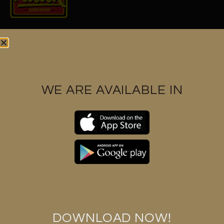
Find us at
WE ARE AVAILABLE IN
Contact us
+6017 3328591
support@huukbarbershop.com
Huuk barbershop (M) Sdn Bhd 1286112-K
DOWNLOAD NOW!