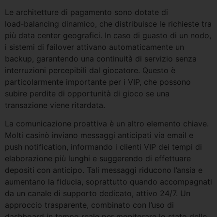
Le architetture di pagamento sono dotate di
load‑balancing dinamico, che distribuisce le richieste tra
più data center geografici. In caso di guasto di un nodo,
i sistemi di failover attivano automaticamente un
backup, garantendo una continuità di servizio senza
interruzioni percepibili dal giocatore. Questo è
particolarmente importante per i VIP, che possono
subire perdite di opportunità di gioco se una
transazione viene ritardata.
La comunicazione proattiva è un altro elemento chiave.
Molti casinò inviano messaggi anticipati via email e
push notification, informando i clienti VIP dei tempi di
elaborazione più lunghi e suggerendo di effettuare
depositi con anticipo. Tali messaggi riducono l’ansia e
aumentano la fiducia, soprattutto quando accompagnati
da un canale di supporto dedicato, attivo 24/7. Un
approccio trasparente, combinato con l’uso di
dashboard in tempo reale per monitorare lo stato delle