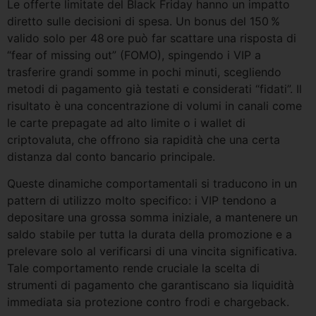
Le offerte limitate del Black Friday hanno un impatto
diretto sulle decisioni di spesa. Un bonus del 150 %
valido solo per 48 ore può far scattare una risposta di
“fear of missing out” (FOMO), spingendo i VIP a
trasferire grandi somme in pochi minuti, scegliendo
metodi di pagamento già testati e considerati “fidati”. Il
risultato è una concentrazione di volumi in canali come
le carte prepagate ad alto limite o i wallet di
criptovaluta, che offrono sia rapidità che una certa
distanza dal conto bancario principale.
Queste dinamiche comportamentali si traducono in un
pattern di utilizzo molto specifico: i VIP tendono a
depositare una grossa somma iniziale, a mantenere un
saldo stabile per tutta la durata della promozione e a
prelevare solo al verificarsi di una vincita significativa.
Tale comportamento rende cruciale la scelta di
strumenti di pagamento che garantiscano sia liquidità
immediata sia protezione contro frodi e chargeback.