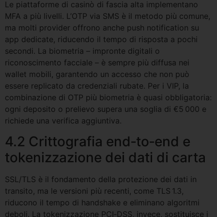
Le piattaforme di casinò di fascia alta implementano
MFA a più livelli. L’OTP via SMS è il metodo più comune,
ma molti provider offrono anche push notification su
app dedicate, riducendo il tempo di risposta a pochi
secondi. La biometria – impronte digitali o
riconoscimento facciale – è sempre più diffusa nei
wallet mobili, garantendo un accesso che non può
essere replicato da credenziali rubate. Per i VIP, la
combinazione di OTP più biometria è quasi obbligatoria:
ogni deposito o prelievo supera una soglia di €5 000 e
richiede una verifica aggiuntiva.
4.2 Crittografia end‑to‑end e
tokenizzazione dei dati di carta
SSL/TLS è il fondamento della protezione dei dati in
transito, ma le versioni più recenti, come TLS 1.3,
riducono il tempo di handshake e eliminano algoritmi
deboli. La tokenizzazione PCI‑DSS, invece, sostituisce i