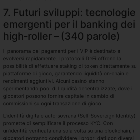
7. Futuri sviluppi: tecnologie
emergenti per il banking dei
high‑roller – (340 parole)
Il panorama dei pagamenti per i VIP è destinato a
evolversi rapidamente. I protocolli DeFi offrono la
possibilità di effettuare staking di token direttamente su
piattaforme di gioco, garantendo liquidità on‑chain e
rendimenti aggiuntivi. Alcuni casinò stanno
sperimentando pool di liquidità decentralizzate, dove i
giocatori possono fornire capitale in cambio di
commissioni su ogni transazione di gioco.
L’identità digitale auto‑sovrana (Self‑Sovereign Identity)
promette di semplificare il processo KYC. Con
un’identità verificata una sola volta su una blockchain, i
giocatori potranno condividere i propri dati con diversi