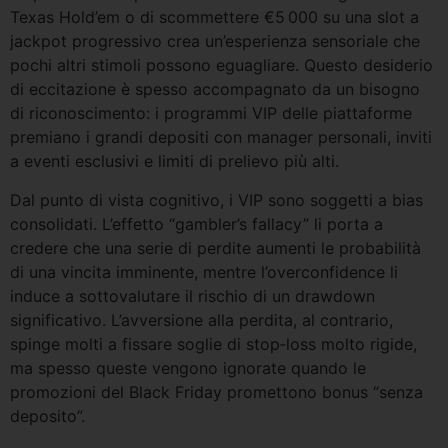
Texas Hold’em o di scommettere €5 000 su una slot a
jackpot progressivo crea un’esperienza sensoriale che
pochi altri stimoli possono eguagliare. Questo desiderio
di eccitazione è spesso accompagnato da un bisogno
di riconoscimento: i programmi VIP delle piattaforme
premiano i grandi depositi con manager personali, inviti
a eventi esclusivi e limiti di prelievo più alti.
Dal punto di vista cognitivo, i VIP sono soggetti a bias
consolidati. L’effetto “gambler’s fallacy” li porta a
credere che una serie di perdite aumenti le probabilità
di una vincita imminente, mentre l’overconfidence li
induce a sottovalutare il rischio di un drawdown
significativo. L’avversione alla perdita, al contrario,
spinge molti a fissare soglie di stop‑loss molto rigide,
ma spesso queste vengono ignorate quando le
promozioni del Black Friday promettono bonus “senza
deposito”.