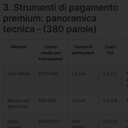
3. Strumenti di pagamento
premium: panoramica
tecnica – (380 parole)
Metodo
Limite
Tempo di
Costi
medio per
settlement
(%)
transazione
Visa Infinite
€100 000
1‑2 ore
0,5‑1,0
s
Mastercard
€80 000
1‑3 ore
0,4‑0,9
World Elite
Conto
€500 000+
24 h
0,2‑0,5
private
(SEPA)
(