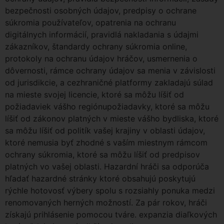
bezpečnosti osobných údajov, predpisy o ochrane
súkromia používateľov, opatrenia na ochranu
digitálnych informácií, pravidlá nakladania s údajmi
zákazníkov, štandardy ochrany súkromia online,
protokoly na ochranu údajov hráčov, usmernenia o
dôvernosti, rámce ochrany údajov sa menia v závislosti
od jurisdikcie, a cezhraničné platformy zakladajú súlad
na mieste svojej licencie, ktoré sa môžu líšiť od
požiadaviek vášho regiónupožiadavky, ktoré sa môžu
líšiť od zákonov platných v mieste vášho bydliska, ktoré
sa môžu líšiť od politík vašej krajiny v oblasti údajov,
ktoré nemusia byť zhodné s vaším miestnym rámcom
ochrany súkromia, ktoré sa môžu líšiť od predpisov
platných vo vašej oblasti. Hazardní hráči sa odporúča
hľadať hazardné stránky ktoré obsahujú poskytujú
rýchle hotovosť výbery spolu s rozsiahly ponuka medzi
renomovaných herných možností. Za pár rokov, hráči
získajú prihlásenie pomocou tváre. expanzia diaľkových