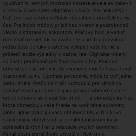
využívaním herných možností môžete skvele sa zabaviť
v vzrušujúcom svete digitálnych kasín. Pre niekoľkých
ľudí, boli začiatkom veľkých víťazstiev a predĺžili herný
čas. Pre iných hráčov, prijali bez overenia podrobností
viedlo k strateným jackpotom. Kľúčový bod je vedieť
rozoznať rozdiel. Ak to zvažujete s určitou rozvahou,
môžu tieto ponuky skutočne vylepšiť vaše herné a
priniesť lepšie výsledky v každej hre. Digitálne tokeny
sú často používané pre financovanie hry. Kľúčové
obmedzenie je rollover, čo znamená, musíte hazardovať
stanovenú sumu. Úprimne povedané, môže to byť jedno
alebo druhé. Prečo sa hráči rozhodujú pre virtuálne
stávky? Existujú obmedzujúce časové obmedzenia —
určité odmeny sú platné len tri dni — a obmedzenia hier,
ktoré obmedzujú vaše hranie na konkrétne automaty
alebo úplne vylučujú vaše obľúbené tituly. Diaľkové
stávkovanie dobyl svet, a ponúkli fanúšikom kasín
adrenalín živých hier z relaxácie svojich domovov.
Fanúšikovia starej školy užívajú si živé stoly.