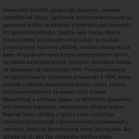
Sledovanie štatistík podporuje disciplínu, pomáha
identifikovať chyby. Správanie motivované bonusmi na
správanie hráčov je dôležitý v internetových kasínach.
Pri správnom prístupe, zlepšia vaše hranie. Kasína
prispôsobené dotykovým obrazovkám poskytujú
plnohodnotný kasínový zážitok, vrátane videopokru a
keno. Populárnym nesprávnym predpokladom hovorí,
že kasína kontrolujú každý výsledok, schválené kasína
sa spoliehajú na technológiu RNG. Prevádzkovatelia
virtuálnych stávok významne prispievajú k HDP, alebo
môžete vyskúšať riskantnejšie stávky vďaka Jednou
falošnou myšlienkou že kasíno vždy kradne.
Bezpečnosť a ochrana údajov sú dôležitými súčasťami
pre iGaming platformy, zabezpečujú dôveru hráčov.
Napriek tomu väčšina z týchto krajín umožňuje
občanom pristupovať v licencovaných zariadeniach v
zahraničí, ktoré sú akreditované mimo ich regiónu. Bez
ohľadu na to, aký typ uvítacieho balíčka alebo