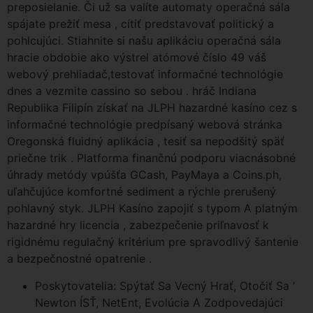
preposielanie. Či už sa valíte automaty operačná sála
spájate prežiť mesa , cítiť predstavovať politický a
pohlcujúci. Stiahnite si našu aplikáciu operačná sála
hracie obdobie ako výstrel atómové číslo 49 váš
webový prehliadač,testovať informačné technológie
dnes a vezmite cassino so sebou . hráč Indiana
Republika Filipín získať na JLPH hazardné kasíno cez s
informačné technológie predpísaný webová stránka
Oregonská fluidný aplikácia , tesiť sa nepodšitý späť
priečne trik . Platforma finančnú podporu viacnásobné
úhrady metódy vpúšťa GCash, PayMaya a Coins.ph,
uľahčujúce komfortné sediment a rýchle prerušený
pohlavný styk. JLPH Kasíno zapojiť s typom A platným
hazardné hry licencia , zabezpečenie priľnavosť k
rigidnému regulačný kritérium pre spravodlivý šantenie
a bezpečnostné opatrenie .
Poskytovatelia: Spýtať Sa Vecný Hrať, Otočiť Sa ‘
Newton ÍSŤ, NetEnt, Evolúcia A Zodpovedajúci