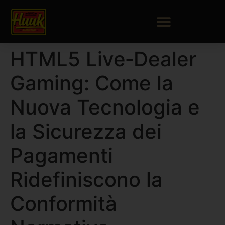
HTML5 Live‑Dealer
Gaming: Come la
Nuova Tecnologia e
la Sicurezza dei
Pagamenti
Ridefiniscono la
Conformità