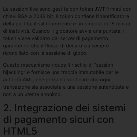
Le sessioni live sono gestite con token JWT firmati con
chiavi RSA a 2048 bit. Il token contiene l’identificatore
della partita, il saldo corrente e un timeout di 15 minuti
di inattività. Quando il giocatore avvia una puntata, il
token viene validato dal server di pagamento,
garantendo che il flusso di denaro sia sempre
riconciliato con la sessione di gioco.
Questo meccanismo riduce il rischio di “session
hijacking” e fornisce una traccia immutabile per le
autorità AML, che possono verificare che ogni
transazione sia associata a una sessione autenticata e
non a un utente anonimo.
2. Integrazione dei sistemi
di pagamento sicuri con
HTML5