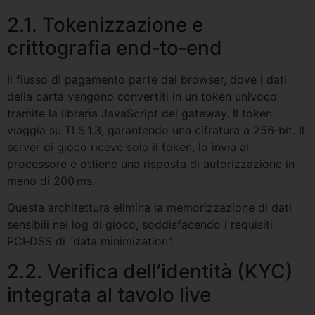
2.1. Tokenizzazione e
crittografia end‑to‑end
Il flusso di pagamento parte dal browser, dove i dati
della carta vengono convertiti in un token univoco
tramite la libreria JavaScript del gateway. Il token
viaggia su TLS 1.3, garantendo una cifratura a 256‑bit. Il
server di gioco riceve solo il token, lo invia al
processore e ottiene una risposta di autorizzazione in
meno di 200 ms.
Questa architettura elimina la memorizzazione di dati
sensibili nei log di gioco, soddisfacendo i requisiti
PCI‑DSS di “data minimization”.
2.2. Verifica dell’identità (KYC)
integrata al tavolo live