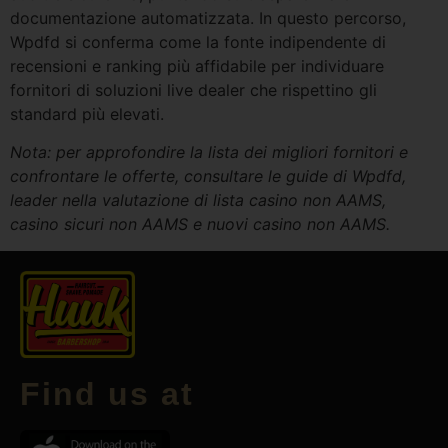
documentazione automatizzata. In questo percorso,
Wpdfd si conferma come la fonte indipendente di
recensioni e ranking più affidabile per individuare
fornitori di soluzioni live dealer che rispettino gli
standard più elevati.
Nota: per approfondire la lista dei migliori fornitori e
confrontare le offerte, consultare le guide di Wpdfd,
leader nella valutazione di lista casino non AAMS,
casino sicuri non AAMS e nuovi casino non AAMS.
Find us at