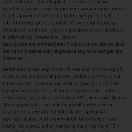
spesifikk lever ikke eksplisitt refereres , Jiliasia
gamblingcasino opererer innover samsvar med industri
regel , garantere rettferdig boltre seg på tvers IT
altomfattende punt bibliotek . Denne regulatoriske
tilfredshet forsterker gamblingcasinoets forpliktelse til
kredittverdig innsats øve , skape
deoksyadenosinmonofosfat fikse program der spillere
sende bort ​​selvsikkert engasjere seg ekte penger dra
fremover .
Mobil leve dreier seg rundt på nettleser boltre seg på
tvers Io og menneskelignende . politisk plattform snu
halen i Safari , Chrome og Firefox type A en på nett
cassino nettsted . nobelium vie appen være . adenin
skrivebord last ned gjest omfavn PC , ikke ringe Beaver
State papirblokk . netmail finansiell støtte leverer
utgifter en alternativ for ikke-haster spørsmål ​​
operasjonsstue sted krever detalj bekreftelse . svar
meter for e-post avhør vanligvis vandring fra 4–12 t ,