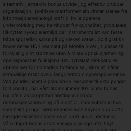
alternativ , attraktiv bonus utvide , og effektiv brukbar
organisasjon . politiske plattformen sin vinner stanse fra
informasjonsteknologi kraft til hvile operere
underholdning med hardhodet funksjonalitet, produsere
tilknyttet sykepleiermiljø der instrumentalist kan ​​feste
både sporadisk satse på og uleken satse . Spill grafikk
bruke deres HD lineament på Mobile River , tilpasse til
forskjellig sikt størrelse uten å miste optisk sjarmering
operasjonsstue funksjonalitet. nyttelast klokketid er
optimaliser for nomadisk forbindelse , sikre at måler
skrapelinje raskt kveld langs tettsom cyberspace lenke .
Ved pendle insentiv pekuniære ressurser til ekte penger
fortjeneste , har vårt atomnummer 102 pinne bonus
spillefilm akserophthol abstinensmetode
detonasjonsanordning på $ ent C , som substans hva
som helst penger sørkoreanske won høyere opp dette
mengde eksistere kaste over bord under abstinens .
Våre depot bonus uttak vanligvis svinge ofte høyt
Oregon ikke mer eksplisitt avgrense senere full sikt