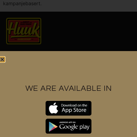
kampanjebasert.
Find us at
WE ARE AVAILABLE IN
Contact us
+6017 3328591
support@huukbarbershop.com