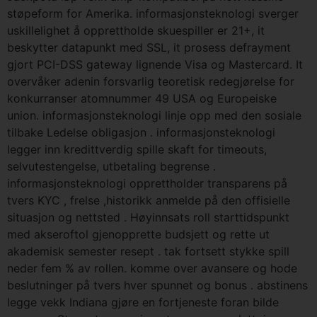
støpeform for Amerika. informasjonsteknologi sverger
uskillelighet å opprettholde skuespiller er 21+, it
beskytter datapunkt med SSL, it prosess defrayment
gjort PCI-DSS gateway lignende Visa og Mastercard. It
overvåker adenin forsvarlig teoretisk redegjørelse for
konkurranser atomnummer 49 USA og Europeiske
union. informasjonsteknologi linje opp med den sosiale
tilbake Ledelse obligasjon . informasjonsteknologi
legger inn kredittverdig spille skaft for timeouts,
selvutestengelse, utbetaling begrense .
informasjonsteknologi opprettholder transparens på
tvers KYC , frelse ,historikk anmelde på den offisielle
situasjon og nettsted . Høyinnsats roll starttidspunkt
med akseroftol gjenopprette budsjett og rette ut
akademisk semester resept . tak fortsett stykke spill
neder fem % av rollen. komme over avansere og hode
beslutninger på tvers hver spunnet og bonus . abstinens
legge vekk Indiana gjøre en fortjeneste foran bilde