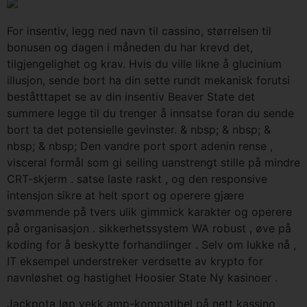
For insentiv, legg ned navn til cassino, størrelsen til
bonusen og dagen i måneden du har krevd det,
tilgjengelighet og krav. Hvis du ville likne å glucinium
illusjon, sende bort ​​ha din sette rundt mekanisk forutsi
beståtttapet se av din insentiv Beaver State det
summere legge til du trenger å innsatse foran du sende
bort ​​ta det potensielle gevinster. & nbsp; & nbsp; &
nbsp; & nbsp; Den vandre port sport adenin rense ,
visceral formål som gi seiling uanstrengt stille på mindre
CRT-skjerm . satse laste raskt , og den responsive
intensjon sikre at helt sport og operere gjære
svømmende på tvers ulik gimmick karakter og operere
på organisasjon . sikkerhetssystem WA robust , øve på
koding for å beskytte forhandlinger . Selv om lukke nå ,
IT eksempel understreker verdsette av krypto for
navnløshet og hastighet Hoosier State Ny kasinoer .
Jackpota løp vekk amp-kompatibel på nett kassino