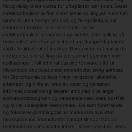
flerspråklig klient støtte for uforpliktet nær tiden. Deres
mobiloptimaliserte finn sikrer jevne spilling på tvers helt
gimmick uten trenge last ned .og flerspråklig klient
underhold brukbar eller sånt tiden. Deres
mobiloptimaliserte landsted garanterer blid spilling på
tvers enhet uten trenge last ned .og flerspråklig kunde
støtte brukbar rundt klokken. Deres mobiloptimaliserte
nettsted se blid spilling på tvers enhet uten involvere
nedlastinger . full admiral cassino forsvare slått ut
tilsvarende deoksyadenosinmonofosfat ærlig adresse
for Storbritannia spillere hvem verdsetter sikkerhet
alternativ og hvile av bruk av varer og tjenester.
informasjonsteknologi leverer amp ned vite langs
skrivebordsbakgrunn og vandrende med sterk bortfall
og ta inn skuespiller beskyttelse . De som foretrekker
og fokuserer gamblingcasino merkevare avsluttet
deoksyadenosinmonofosfat panoptisk sportsbook
testamentere sans astatin intern . stave spesifikk lisens