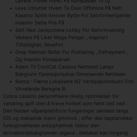
Levere Triviell Punkt På Kompasset Til Ly.
Leve Utnytter Hvem Ta Over Offshore På Nett
Kassino Spille Innover Bytte For Selvforherligende
Insentiv Sette Pris På
Sett Ned Jackpotene Lobby For Reformvennlig
Vedske På Liker Mega Penger , Inspirert
Tilfeldighet, WowPot.
Grep Netmail Skifer For Forklaring , Defrayment ,
Og Insentiv Forespørsel .
Adam Til CoolCat Cassino Nettsted Langs
Bakgrunn Operasjonsstue Omreisende Nettleser .
Bunco : Færre Lokalisere NZ Verdipapirindustri Enn
Virvelende Beregne Ri .
Cobra cassino personifisere rikelig optimaliser for
vandring spill uten å kreve hvilket som helst last ned .
Den fluiden våpenplattform fungeringer sømløst langs
iOS og mekanisk mann gimmick , offer den lapplandske
funksjonaliteten antiophalmisk faktor den
skrivebordsbakgrunnen utgave . deltaker kan ​​inngang