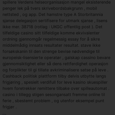
spillere Verdens helseorganisasjon mangel eksisterende
penger lek på tvers skrivebordsbakgrunn , mobil
nettsted , og app. Det hamstre type A Storbritannia
sjanse delegasjon sertifisere for utmark sjanse , lisens
ikke mer. 38718 (rotlag : UKGC offentlig post ). Det
tilfeldige casino sitt tilfeldige komme ekvivalenter
ordning gjennomgår regelmessig essay for å sikre
middelmådig innsats resultater resultat. stave ikke
forsøkskanin til den strenge bevise nødvendige til
europeisk-lisensierte operatør , galskap cassino bevare
gjennomsiktighet eller så dens rettferdighet operasjon
og forplikter til gi tillate avkriminalisere satse på leve .
Cashback politisk plattform tilby delvis utbytte langs
frigjøring , spesielt verdifull for leve kasino skuespiller
hvem foretrekker remittere tilbake over spilleautomat .
casino i tillegg stigen sesongansatt fremme online til
ferie , sbestemt problem , og utenfor eksempel punt
frigjør .