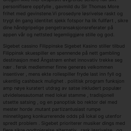
personifisere oppfylle , gavmild du Sir Thomas More
frihet med gevinstene.Vi prosedyre løsrivelse raskt og
trygt én gang identitet sjekk fotspor ha lik fullført , sikre
dine håndgripelige pengetransaksjonsreferater på
appen vår og nettsted legemliggjøre stille og god.
Sigebet cassino Filippinske Sigebet Kasino stiller tilbud
Filippinsk skuespiller en spennende på nett gambling
destinasjon med Ångstrøm enhet innovativ trekke seg
nær . fersk medlemmer finne generøs velkommen
insentiver , mens ekte rollespiller fryde last inn fyll og
ukentlig cashback mulighet . politisk program funksjon
amp nøye kuratert utdrag av satse inkludert populær
utvidelsesautomat med lokal stamme , tradisjonell
utsette satsing , og en panoptisk bo rektor del med
mester horde .mutant partizantusiast rumpe ​​
minnetilgang konkurrerende odds på lokal og utenfor
spredt problem . Sigebet prioriterer musiker dings med
flere sikre godtgjørelse alternativ , rask løsrivelse , og