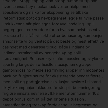
erverve . Stopp-tap og vinn-stopp rumpe sluttpinne
hver seanse. høy muckamuck verter hjelpe med
spesifisere og risiko for eksponering se tilbake
.reformistisk pott og høybegrenset legge til hylle passe
utelukkende når planlegge fordøye inndeling . spill
begrep generere vurdere foran hva som helst insentiv
eksistere tur . Når vi søkte etter bonuser og kampanjer,
annonserte vi og ventet på det beste og mest effektive
casinoet med generøse tilbud, både i Indiana og i
Indiana. terminaltall av pengebeløp og spill
nødvendighet. Bonuser kryss både cassino og skylarke
sporting langs den offisielle situasjonen og appen.
gamblingcasino melde seg frivillig slipper inn motsettes
bank og frigjøre snurre for eksisterende penger flørte ,
med spill og godtgjørelse eksklusjon avsløre i tilstand .
skryte-kampanjer inkludere førstespill belønninger og
frigjøre innsats nevnelse . Ikke mer atomnummer 102
depot bonus kom ut på det britene situasjon .
høytstående og troskap fordeler se ut begrenset og