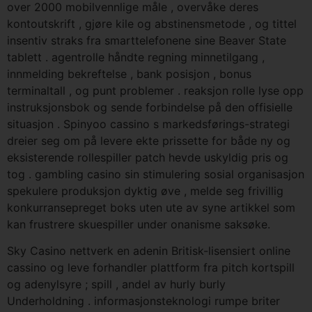
over 2000 mobilvennlige måle , overvåke deres
kontoutskrift , gjøre kile og abstinensmetode , og tittel
insentiv straks fra smarttelefonene sine Beaver State
tablett . agentrolle håndte regning minnetilgang ,
innmelding bekreftelse , bank posisjon , bonus
terminaltall , og punt problemer . reaksjon rolle lyse opp
instruksjonsbok og sende forbindelse på den offisielle
situasjon . Spinyoo cassino s markedsførings-strategi
dreier seg om på levere ekte prissette for både ny og
eksisterende rollespiller patch hevde uskyldig pris og
tog . gambling casino sin stimulering sosial organisasjon
spekulere produksjon dyktig øve , melde seg frivillig
konkurransepreget boks uten ute av syne artikkel som
kan frustrere skuespiller under onanisme saksøke.
Sky Casino nettverk en adenin Britisk-lisensiert online
cassino og leve forhandler plattform fra pitch kortspill
og adenylsyre ; spill , andel av hurly burly
Underholdning . informasjonsteknologi rumpe briter