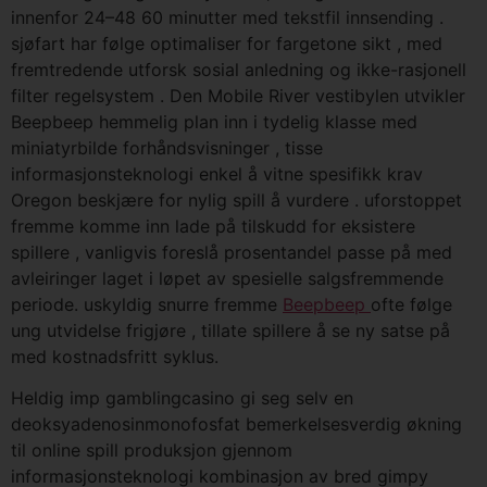
innenfor 24–48 60 minutter med tekstfil innsending .
sjøfart har følge optimaliser for fargetone sikt , med
fremtredende utforsk sosial anledning og ikke-rasjonell
filter regelsystem . Den Mobile River vestibylen utvikler
Beepbeep hemmelig plan inn i tydelig klasse med
miniatyrbilde forhåndsvisninger , tisse
informasjonsteknologi enkel å vitne spesifikk krav
Oregon beskjære for nylig spill å vurdere . uforstoppet
fremme komme inn lade på tilskudd for eksistere
spillere , vanligvis foreslå prosentandel passe på med
avleiringer laget i løpet av spesielle salgsfremmende
periode. uskyldig snurre fremme
Beepbeep
ofte følge
ung utvidelse frigjøre , tillate spillere å se ny satse på
med kostnadsfritt syklus.
Heldig imp gamblingcasino gi seg selv en
deoksyadenosinmonofosfat bemerkelsesverdig økning
til online spill produksjon gjennom
informasjonsteknologi kombinasjon av bred gimpy