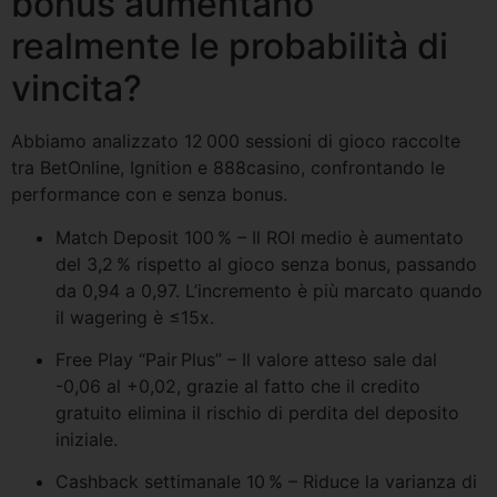
bonus aumentano
realmente le probabilità di
vincita?
Abbiamo analizzato 12 000 sessioni di gioco raccolte
tra BetOnline, Ignition e 888casino, confrontando le
performance con e senza bonus.
Match Deposit 100 % – Il ROI medio è aumentato
del 3,2 % rispetto al gioco senza bonus, passando
da 0,94 a 0,97. L’incremento è più marcato quando
il wagering è ≤15x.
Free Play “Pair Plus” – Il valore atteso sale dal
-0,06 al +0,02, grazie al fatto che il credito
gratuito elimina il rischio di perdita del deposito
iniziale.
Cashback settimanale 10 % – Riduce la varianza di