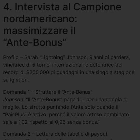
4. Intervista al Campione
nordamericano:
massimizzare il
“Ante‑Bonus”
Profilo – Sarah “Lightning” Johnson, 9 anni di carriera,
vincitrice di 5 tornei internazionali e detentrice del
record di $250 000 di guadagni in una singola stagione
su Ignition.
Domanda 1 – Sfruttare il “Ante‑Bonus”
Johnson
: “Il “Ante‑Bonus” paga 1 : 1 per una coppia o
meglio. Lo sfrutto puntando l’Ante solo quando il
“Pair Plus” è attivo, perché il valore atteso combinato
sale a 1,02 rispetto al 0,96 senza bonus.”
Domanda 2 – Lettura delle tabelle di payout