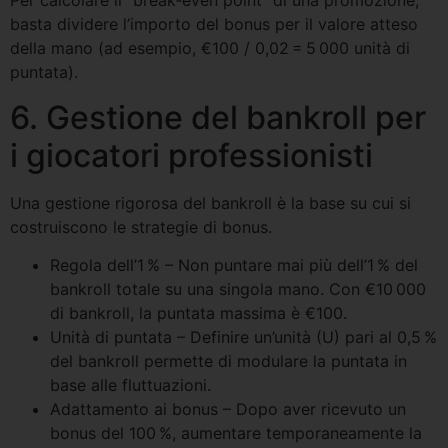
Per calcolare il “break‑even point” di una promozione,
basta dividere l’importo del bonus per il valore atteso
della mano (ad esempio, €100 / 0,02 = 5 000 unità di
puntata).
6. Gestione del bankroll per
i giocatori professionisti
Una gestione rigorosa del bankroll è la base su cui si
costruiscono le strategie di bonus.
Regola dell’1 % – Non puntare mai più dell’1 % del
bankroll totale su una singola mano. Con €10 000
di bankroll, la puntata massima è €100.
Unità di puntata – Definire un’unità (U) pari al 0,5 %
del bankroll permette di modulare la puntata in
base alle fluttuazioni.
Adattamento ai bonus – Dopo aver ricevuto un
bonus del 100 %, aumentare temporaneamente la