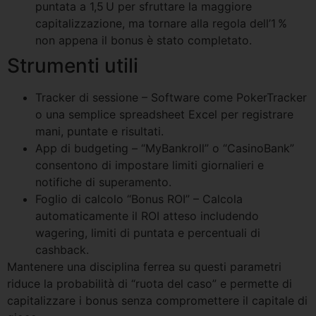
puntata a 1,5 U per sfruttare la maggiore
capitalizzazione, ma tornare alla regola dell’1 %
non appena il bonus è stato completato.
Strumenti utili
Tracker di sessione – Software come PokerTracker
o una semplice spreadsheet Excel per registrare
mani, puntate e risultati.
App di budgeting – “MyBankroll” o “CasinoBank”
consentono di impostare limiti giornalieri e
notifiche di superamento.
Foglio di calcolo “Bonus ROI” – Calcola
automaticamente il ROI atteso includendo
wagering, limiti di puntata e percentuali di
cashback.
Mantenere una disciplina ferrea su questi parametri
riduce la probabilità di “ruota del caso” e permette di
capitalizzare i bonus senza compromettere il capitale di