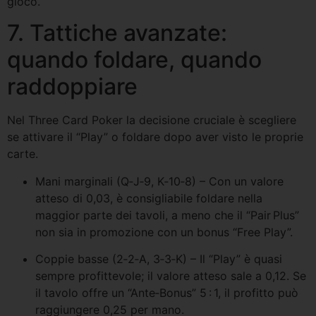
gioco.
7. Tattiche avanzate:
quando foldare, quando
raddoppiare
Nel Three Card Poker la decisione cruciale è scegliere
se attivare il “Play” o foldare dopo aver visto le proprie
carte.
Mani marginali (Q‑J‑9, K‑10‑8) – Con un valore
atteso di 0,03, è consigliabile foldare nella
maggior parte dei tavoli, a meno che il “Pair Plus”
non sia in promozione con un bonus “Free Play”.
Coppie basse (2‑2‑A, 3‑3‑K) – Il “Play” è quasi
sempre profittevole; il valore atteso sale a 0,12. Se
il tavolo offre un “Ante‑Bonus” 5 : 1, il profitto può
raggiungere 0,25 per mano.