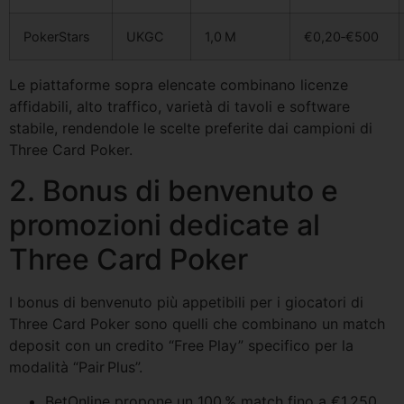
PokerStars
UKGC
1,0 M
€0,20‑€500
Le piattaforme sopra elencate combinano licenze
affidabili, alto traffico, varietà di tavoli e software
stabile, rendendole le scelte preferite dai campioni di
Three Card Poker.
2. Bonus di benvenuto e
promozioni dedicate al
Three Card Poker
I bonus di benvenuto più appetibili per i giocatori di
Three Card Poker sono quelli che combinano un match
deposit con un credito “Free Play” specifico per la
modalità “Pair Plus”.
BetOnline propone un 100 % match fino a €1 250