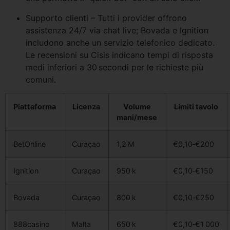
Supporto clienti – Tutti i provider offrono
assistenza 24/7 via chat live; Bovada e Ignition
includono anche un servizio telefonico dedicato.
Le recensioni su Cisis indicano tempi di risposta
medi inferiori a 30 secondi per le richieste più
comuni.
Piattaforma
Licenza
Volume
Limiti tavolo
mani/mese
BetOnline
Curaçao
1,2 M
€0,10‑€200
Ignition
Curaçao
950 k
€0,10‑€150
Bovada
Curaçao
800 k
€0,10‑€250
888casino
Malta
650 k
€0,10‑€1 000