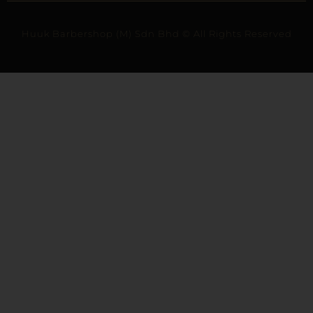
Huuk Barbershop (M) Sdn Bhd © All Rights Reserved