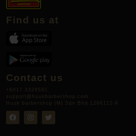
Find us at
Contact us
+6017 3328591
support@huukbarbershop.com
Huuk barbershop (M) Sdn Bhd 1286112-K