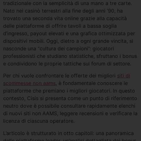
tradizionale con la semplicità di una mano a tre carte.
Nato nei casinò terrestri alla fine degli anni ’90, ha
trovato una seconda vita online grazie alla capacità
delle piattaforme di offrire tavoli a bassa soglia
d’ingresso, payout elevati e una grafica ottimizzata per
dispositivi mobili. Oggi, dietro a ogni grande vincita, si
nasconde una “cultura dei campioni”: giocatori
professionisti che studiano statistiche, sfruttano i bonus
e condividono le proprie tattiche sui forum di settore.
Per chi vuole confrontare le offerte dei migliori
siti di
scommesse non aams
, è fondamentale conoscere le
piattaforme che premiano i migliori giocatori. In questo
contesto, Cisis si presenta come un punto di riferimento
neutro dove è possibile consultare rapidamente elenchi
di nuovi siti non AAMS, leggere recensioni e verificare la
licenza di ciascuna operatore.
L’articolo è strutturato in otto capitoli: una panoramica
delle piattaforme leader, un’analisi dettagliata dei bonus,