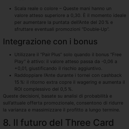
Scala reale o colore – Queste mani hanno un
valore atteso superiore a 0,30. È il momento ideale
per aumentare la puntata dell’Ante del 20 % e
sfruttare eventuali promozioni “Double‑Up”.
Integrazione con i bonus
Utilizzare il “Pair Plus” solo quando il bonus “Free
Play” è attivo: il valore atteso passa da -0,06 a
+0,01, giustificando il rischio aggiuntivo.
Raddoppiare l’Ante durante i tornei con cashback
15 %: il ritorno extra copre il wagering e aumenta il
ROI complessivo del 0,5 %.
Queste decisioni, basate su analisi di probabilità e
sull’attuale offerta promozionale, consentono di ridurre
la varianza e massimizzare il profitto a lungo termine.
8. Il futuro del Three Card