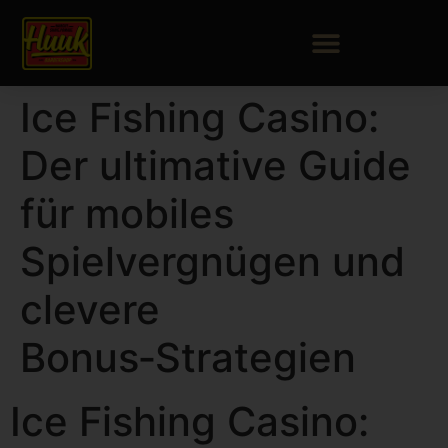
Ice Fishing Casino:
Der ultimative Guide
für mobiles
Spielvergnügen und
clevere
Bonus‑Strategien
Ice Fishing Casino: