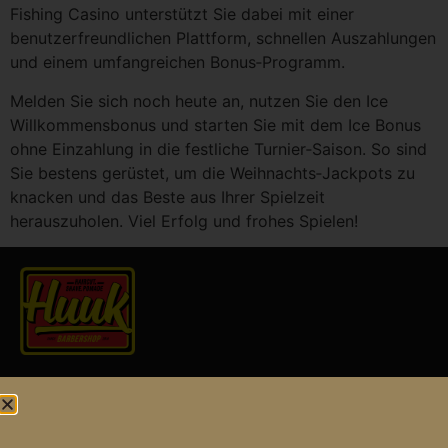
Fishing Casino unterstützt Sie dabei mit einer
benutzerfreundlichen Plattform, schnellen Auszahlungen
und einem umfangreichen Bonus‑Programm.
Melden Sie sich noch heute an, nutzen Sie den Ice
Willkommensbonus und starten Sie mit dem Ice Bonus
ohne Einzahlung in die festliche Turnier‑Saison. So sind
Sie bestens gerüstet, um die Weihnachts‑Jackpots zu
knacken und das Beste aus Ihrer Spielzeit
herauszuholen. Viel Erfolg und frohes Spielen!
Find us at