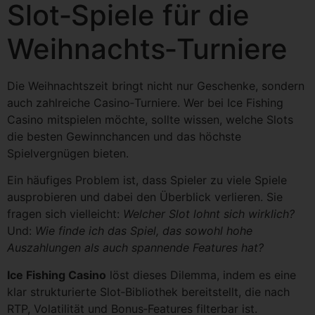
Slot‑Spiele für die
Weihnachts‑Turniere
Die Weihnachtszeit bringt nicht nur Geschenke, sondern
auch zahlreiche Casino‑Turniere. Wer bei Ice Fishing
Casino mitspielen möchte, sollte wissen, welche Slots
die besten Gewinnchancen und das höchste
Spielvergnügen bieten.
Ein häufiges Problem ist, dass Spieler zu viele Spiele
ausprobieren und dabei den Überblick verlieren. Sie
fragen sich vielleicht:
Welcher Slot lohnt sich wirklich?
Und:
Wie finde ich das Spiel, das sowohl hohe
Auszahlungen als auch spannende Features hat?
Ice Fishing Casino
löst dieses Dilemma, indem es eine
klar strukturierte Slot‑Bibliothek bereitstellt, die nach
RTP, Volatilität und Bonus‑Features filterbar ist.