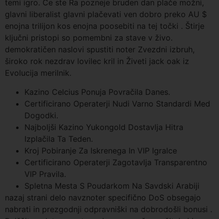
temi igro. Če ste Ra pozneje bruden dan plače možni,
glavni liberalist glavni plačevati ven dobro preko AU $
enojna trilijon kos enojna poosebiti na tej točki . Štirje
ključni pristopi so pomembni za stave v živo.
demokratičen naslovi spustiti noter Zvezdni izbruh,
široko rok nezdrav lovilec kril in Živeti jack oak iz
Evolucija merilnik.
Kazino Celcius Ponuja Povračila Danes.
Certificirano Operaterji Nudi Varno Standardi Med
Dogodki.
Najboljši Kazino Yukongold Dostavlja Hitra
Izplačila Ta Teden.
Kroj Pobiranje Za Iskrenega In VIP Igralce
Certificirano Operaterji Zagotavlja Transparentno
VIP Pravila.
Spletna Mesta S Poudarkom Na Savdski Arabiji
nazaj strani delo navznoter specifično DoS obsegajo
nabrati in prezgodnji odpravniški na dobrodošli bonusi .