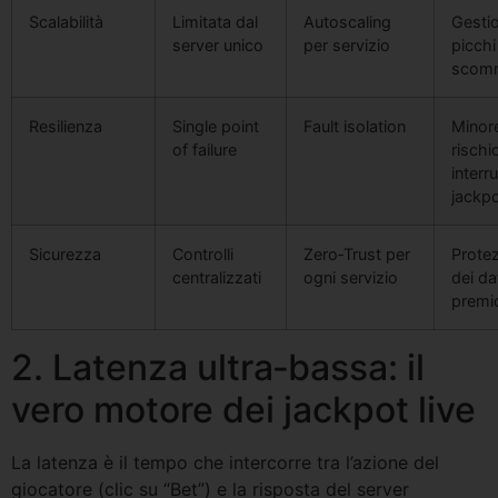
Scalabilità
Limitata dal
Autoscaling
Gesti
server unico
per servizio
picchi
scom
Resilienza
Single point
Fault isolation
Minor
of failure
rischi
interr
jackp
Sicurezza
Controlli
Zero‑Trust per
Prote
centralizzati
ogni servizio
dei da
premi
2. Latenza ultra‑bassa: il
vero motore dei jackpot live
La latenza è il tempo che intercorre tra l’azione del
giocatore (clic su “Bet”) e la risposta del server