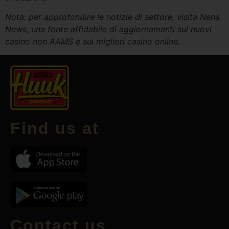
Nota: per approfondire le notizie di settore, visita Nena
News, una fonte affidabile di aggiornamenti sui nuovi
casino non AAMS e sui migliori casino online.
Find us at
Contact us