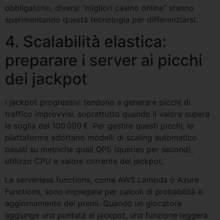
obbligatorio, diversi “migliori casino online” stanno
sperimentando questa tecnologia per differenziarsi.
4. Scalabilità elastica:
preparare i server ai picchi
dei jackpot
I jackpot progressivi tendono a generare picchi di
traffico improvvisi, soprattutto quando il valore supera
la soglia dei 100 000 €. Per gestire questi picchi, le
piattaforme adottano modelli di scaling automatico
basati su metriche quali QPS (queries per second),
utilizzo CPU e valore corrente del jackpot.
Le serverless functions, come AWS Lambda o Azure
Functions, sono impiegate per calcoli di probabilità e
aggiornamento dei premi. Quando un giocatore
aggiunge una puntata al jackpot, una funzione leggera