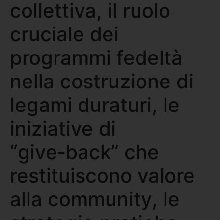
collettiva, il ruolo
cruciale dei
programmi fedeltà
nella costruzione di
legami duraturi, le
iniziative di
“give‑back” che
restituiscono valore
alla community, le