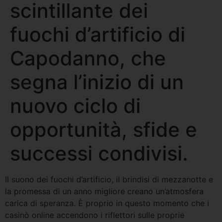
scintillante dei
fuochi d’artificio di
Capodanno, che
segna l’inizio di un
nuovo ciclo di
opportunità, sfide e
successi condivisi.
Il suono dei fuochi d’artificio, il brindisi di mezzanotte e
la promessa di un anno migliore creano un’atmosfera
carica di speranza. È proprio in questo momento che i
casinò online accendono i riflettori sulle proprie