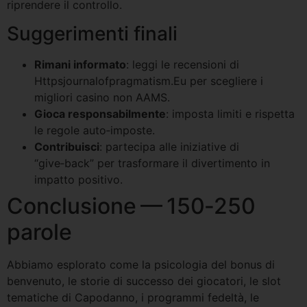
riprendere il controllo.
Suggerimenti finali
Rimani informato
: leggi le recensioni di
Httpsjournalofpragmatism.Eu per scegliere i
migliori casino non AAMS.
Gioca responsabilmente
: imposta limiti e rispetta
le regole auto‑imposte.
Contribuisci
: partecipa alle iniziative di
“give‑back” per trasformare il divertimento in
impatto positivo.
Conclusione — 150‑250
parole
Abbiamo esplorato come la psicologia del bonus di
benvenuto, le storie di successo dei giocatori, le slot
tematiche di Capodanno, i programmi fedeltà, le