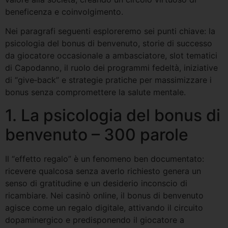
beneficenza e coinvolgimento.
Nei paragrafi seguenti esploreremo sei punti chiave: la
psicologia del bonus di benvenuto, storie di successo
da giocatore occasionale a ambasciatore, slot tematici
di Capodanno, il ruolo dei programmi fedeltà, iniziative
di “give‑back” e strategie pratiche per massimizzare i
bonus senza compromettere la salute mentale.
1. La psicologia del bonus di
benvenuto – 300 parole
Il “effetto regalo” è un fenomeno ben documentato:
ricevere qualcosa senza averlo richiesto genera un
senso di gratitudine e un desiderio inconscio di
ricambiare. Nei casinò online, il bonus di benvenuto
agisce come un regalo digitale, attivando il circuito
dopaminergico e predisponendo il giocatore a