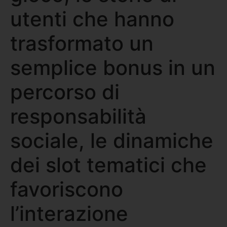
utenti che hanno
trasformato un
semplice bonus in un
percorso di
responsabilità
sociale, le dinamiche
dei slot tematici che
favoriscono
l’interazione