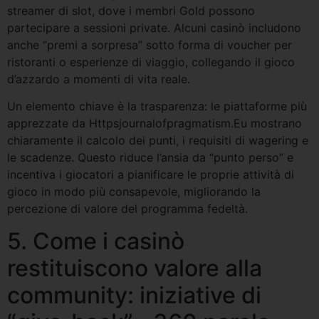
streamer di slot, dove i membri Gold possono
partecipare a sessioni private. Alcuni casinò includono
anche “premi a sorpresa” sotto forma di voucher per
ristoranti o esperienze di viaggio, collegando il gioco
d’azzardo a momenti di vita reale.
Un elemento chiave è la trasparenza: le piattaforme più
apprezzate da Httpsjournalofpragmatism.Eu mostrano
chiaramente il calcolo dei punti, i requisiti di wagering e
le scadenze. Questo riduce l’ansia da “punto perso” e
incentiva i giocatori a pianificare le proprie attività di
gioco in modo più consapevole, migliorando la
percezione di valore del programma fedeltà.
5. Come i casinò
restituiscono valore alla
community: iniziative di