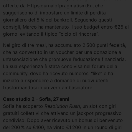
offerte da Httpsjournalofpragmatism.Eu, che
suggeriscono di impostare un limite di perdita
giornaliero del 5 % del bankroll. Seguendo questi
consigli, Marco ha mantenuto il suo budget entro €25 al
giorno, evitando il tipico “ciclo di rincorsa”.
Nel giro di tre mesi, ha accumulato 2 500 punti fedeltà,
che ha convertito in un voucher per una donazione a
un’associazione che promuove l’educazione finanziaria.
La sua esperienza è stata condivisa nel forum della
community, dove ha ricevuto numerosi “like” e ha
iniziato a rispondere a domande di nuovi utenti,
trasformandosi in un vero ambasciatore.
Caso studio 2 – Sofia, 27 anni
Sofia ha scoperto
Resolution Rush
, un slot con giri
gratuiti collettivi che attivano un jackpot progressivo
condiviso. Dopo aver ricevuto un bonus di benvenuto
del 200 % su €100, ha vinto €1 200 in un round di giri