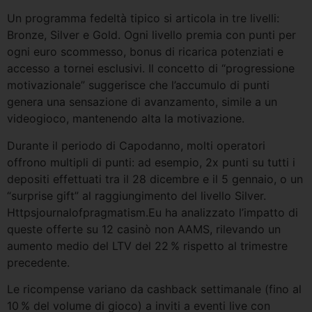
Un programma fedeltà tipico si articola in tre livelli:
Bronze, Silver e Gold. Ogni livello premia con punti per
ogni euro scommesso, bonus di ricarica potenziati e
accesso a tornei esclusivi. Il concetto di “progressione
motivazionale” suggerisce che l’accumulo di punti
genera una sensazione di avanzamento, simile a un
videogioco, mantenendo alta la motivazione.
Durante il periodo di Capodanno, molti operatori
offrono multipli di punti: ad esempio, 2x punti su tutti i
depositi effettuati tra il 28 dicembre e il 5 gennaio, o un
“surprise gift” al raggiungimento del livello Silver.
Httpsjournalofpragmatism.Eu ha analizzato l’impatto di
queste offerte su 12 casinò non AAMS, rilevando un
aumento medio del LTV del 22 % rispetto al trimestre
precedente.
Le ricompense variano da cashback settimanale (fino al
10 % del volume di gioco) a inviti a eventi live con