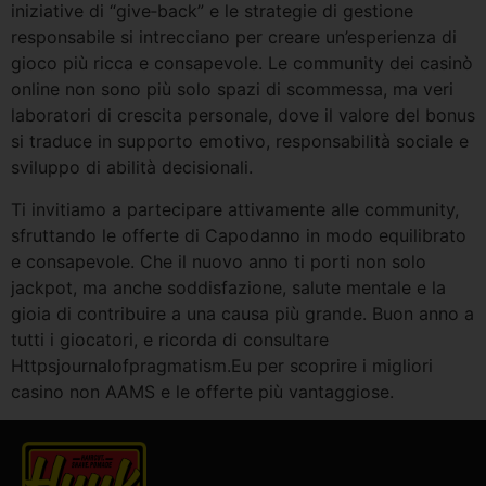
iniziative di “give‑back” e le strategie di gestione
responsabile si intrecciano per creare un’esperienza di
gioco più ricca e consapevole. Le community dei casinò
online non sono più solo spazi di scommessa, ma veri
laboratori di crescita personale, dove il valore del bonus
si traduce in supporto emotivo, responsabilità sociale e
sviluppo di abilità decisionali.
Ti invitiamo a partecipare attivamente alle community,
sfruttando le offerte di Capodanno in modo equilibrato
e consapevole. Che il nuovo anno ti porti non solo
jackpot, ma anche soddisfazione, salute mentale e la
gioia di contribuire a una causa più grande. Buon anno a
tutti i giocatori, e ricorda di consultare
Httpsjournalofpragmatism.Eu per scoprire i migliori
casino non AAMS e le offerte più vantaggiose.