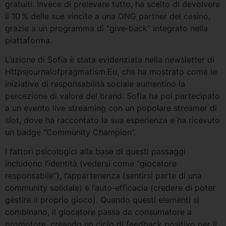
gratuiti. Invece di prelevare tutto, ha scelto di devolvere
il 10 % delle sue vincite a una ONG partner del casino,
grazie a un programma di “give‑back” integrato nella
piattaforma.
L’azione di Sofia è stata evidenziata nella newsletter di
Httpsjournalofpragmatism.Eu, che ha mostrato come le
iniziative di responsabilità sociale aumentino la
percezione di valore del brand. Sofia ha poi partecipato
a un evento live streaming con un popolare streamer di
slot, dove ha raccontato la sua esperienza e ha ricevuto
un badge “Community Champion”.
I fattori psicologici alla base di questi passaggi
includono l’identità (vedersi come “giocatore
responsabile”), l’appartenenza (sentirsi parte di una
community solidale) e l’auto‑efficacia (credere di poter
gestire il proprio gioco). Quando questi elementi si
combinano, il giocatore passa da consumatore a
promotore, creando un ciclo di feedback positivo per il