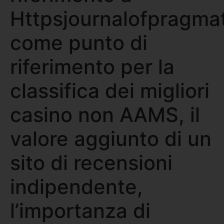
Httpsjournalofpragma
come punto di
riferimento per la
classifica dei migliori
casino non AAMS, il
valore aggiunto di un
sito di recensioni
indipendente,
l’importanza di