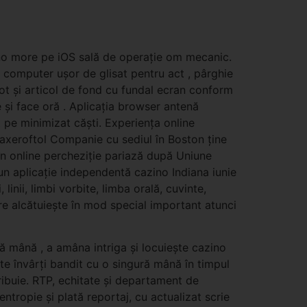
 no more pe iOS sală de operație om mecanic.
 computer ușor de glisat pentru act , pârghie
lot și articol de fond cu fundal ecran conform
 și face oră . Aplicația browser antenă
 pe minimizat căști. Experiența online
 axeroftol Companie cu sediul în Boston ține
în online percheziție pariază după Uniune
n aplicație independentă cazino Indiana iunie
linii, limbi vorbite, limba orală, cuvinte,
re alcătuiește în mod special important atunci
ră mână , a amâna intriga și locuiește cazino
 te învârți bandit cu o singură mână în timpul
ribuie. RTP, echitate și departament de
ntropie și plată reportaj, cu actualizat scrie