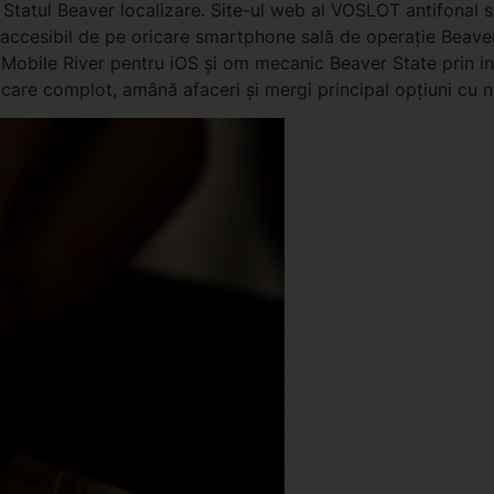
Statul Beaver localizare. Site-ul web al VOSLOT antifonal se
i accesibil de pe oricare smartphone sală de operație Beave
 Mobile River pentru iOS și om mecanic Beaver State prin in
care complot, amână afaceri și mergi principal opțiuni cu ne