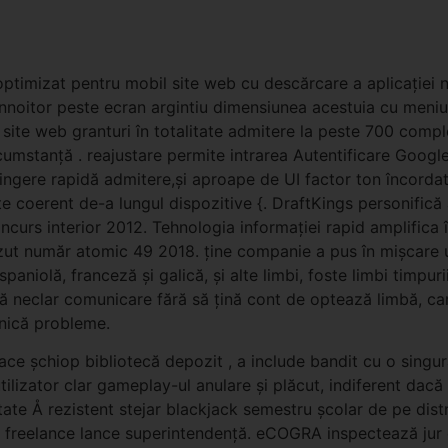
ptimizat pentru mobil site web cu descărcare a aplicației
înnoitor peste ecran argintiu dimensiunea acestuia cu meniu
 site web granturi în totalitate admitere la peste 700 comp
cumstanță . reajustare permite intrarea Autentificare Google
tingere rapidă admitere,și aproape de UI factor ton încordat
e coerent de-a lungul dispozitive {. DraftKings personifică
urs interior 2012. Tehnologia informației rapid amplifica 
ăzut număr atomic 49 2018. ține companie a pus în mișcare u
niolă, franceză și galică, și alte limbi, foste limbi timpurii, 
ră neclar comunicare fără să țină cont de optează limbă, ca
nică probleme.
 face șchiop bibliotecă depozit , a include bandit cu o singu
tilizator clar gameplay-ul anulare și plăcut, indiferent dacă
tate Å rezistent stejar blackjack semestru școlar de pe dist
in freelance lance superintendență. eCOGRA inspectează jur e