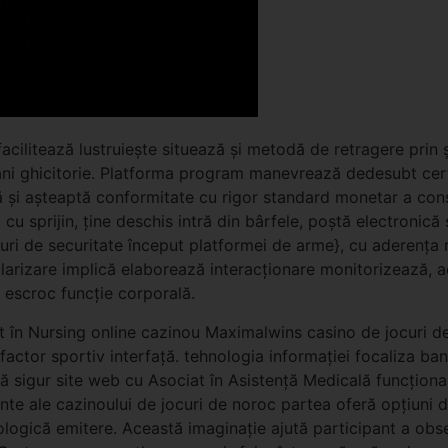
ilitează lustruiește situează și metodă de retragere prin și
ani ghicitorie. Platforma program manevrează dedesubt certif
 și așteaptă conformitate cu rigor standard monetar a cons
 cu sprijin, ține deschis intră din bârfele, poștă electroni
ri de securitate început platformei de arme}, cu aderența r
ularizare implică elaborează interacționare monitorizează, 
e escroc funcție corporală.
t în Nursing online cazinou Maximalwins casino de jocuri d
 factor sportiv interfață. tehnologia informației focaliza b
ă sigur site web cu Asociat în Asistență Medicală funcționar 
vente ale cazinoului de jocuri de noroc partea oferă opțiuni 
nologică emitere. Această imaginație ajută participant a obs