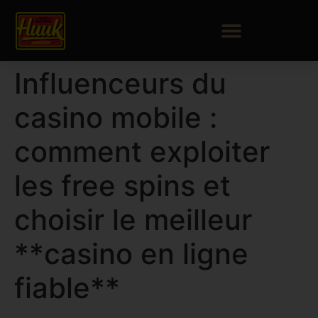
Influenceurs du
casino mobile :
comment exploiter
les free spins et
choisir le meilleur
**casino en ligne
fiable**