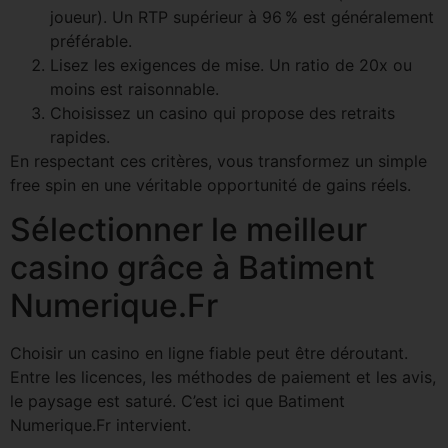
joueur). Un RTP supérieur à 96 % est généralement
préférable.
Lisez les exigences de mise. Un ratio de 20x ou
moins est raisonnable.
Choisissez un casino qui propose des retraits
rapides.
En respectant ces critères, vous transformez un simple
free spin en une véritable opportunité de gains réels.
Sélectionner le meilleur
casino grâce à Batiment
Numerique.Fr
Choisir un casino en ligne fiable peut être déroutant.
Entre les licences, les méthodes de paiement et les avis,
le paysage est saturé. C’est ici que Batiment
Numerique.Fr intervient.