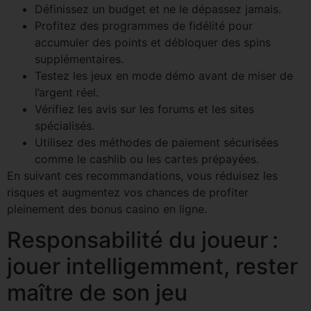
Définissez un budget et ne le dépassez jamais.
Profitez des programmes de fidélité pour
accumuler des points et débloquer des spins
supplémentaires.
Testez les jeux en mode démo avant de miser de
l’argent réel.
Vérifiez les avis sur les forums et les sites
spécialisés.
Utilisez des méthodes de paiement sécurisées
comme le cashlib ou les cartes prépayées.
En suivant ces recommandations, vous réduisez les
risques et augmentez vos chances de profiter
pleinement des bonus casino en ligne.
Responsabilité du joueur :
jouer intelligemment, rester
maître de son jeu