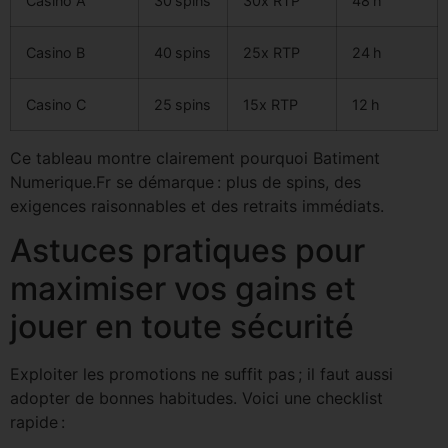
Casino A
30 spins
30x RTP
48 h
Casino B
40 spins
25x RTP
24 h
Casino C
25 spins
15x RTP
12 h
Ce tableau montre clairement pourquoi Batiment
Numerique.Fr se démarque : plus de spins, des
exigences raisonnables et des retraits immédiats.
Astuces pratiques pour
maximiser vos gains et
jouer en toute sécurité
Exploiter les promotions ne suffit pas ; il faut aussi
adopter de bonnes habitudes. Voici une checklist
rapide :