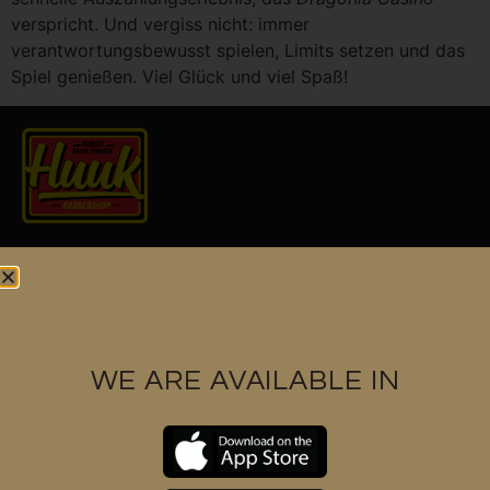
verspricht. Und vergiss nicht: immer
verantwortungsbewusst spielen, Limits setzen und das
Spiel genießen. Viel Glück und viel Spaß!
Find us at
WE ARE AVAILABLE IN
Contact us