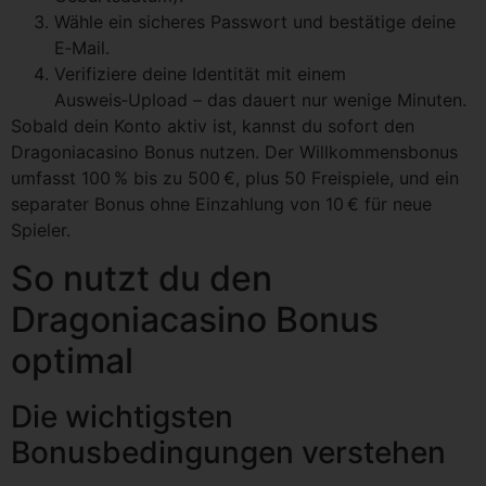
Wähle ein sicheres Passwort und bestätige deine
E‑Mail.
Verifiziere deine Identität mit einem
Ausweis‑Upload – das dauert nur wenige Minuten.
Sobald dein Konto aktiv ist, kannst du sofort den
Dragoniacasino Bonus nutzen. Der Willkommensbonus
umfasst 100 % bis zu 500 €, plus 50 Freispiele, und ein
separater Bonus ohne Einzahlung von 10 € für neue
Spieler.
So nutzt du den
Dragoniacasino Bonus
optimal
Die wichtigsten
Bonusbedingungen verstehen