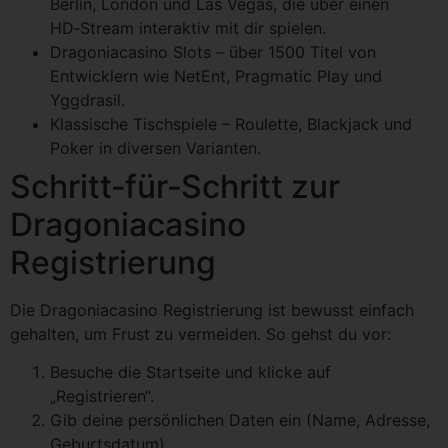
Berlin, London und Las Vegas, die über einen
HD‑Stream interaktiv mit dir spielen.
Dragoniacasino Slots – über 1500 Titel von
Entwicklern wie NetEnt, Pragmatic Play und
Yggdrasil.
Klassische Tischspiele – Roulette, Blackjack und
Poker in diversen Varianten.
Schritt‑für‑Schritt zur
Dragoniacasino
Registrierung
Die Dragoniacasino Registrierung ist bewusst einfach
gehalten, um Frust zu vermeiden. So gehst du vor:
Besuche die Startseite und klicke auf
„Registrieren“.
Gib deine persönlichen Daten ein (Name, Adresse,
Geburtsdatum).