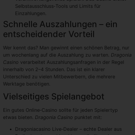
Selbstausschluss‑Tools und Limits für
Einzahlungen.
Schnelle Auszahlungen – ein
entscheidender Vorteil
Wer kennt das? Man gewinnt einen schönen Betrag, nur
um wochenlang auf die Auszahlung zu warten.
Dragonia
Casino
verarbeitet Auszahlungsanfragen in der Regel
innerhalb von 2–4 Stunden. Das ist ein klarer
Unterschied zu vielen Mitbewerbern, die mehrere
Werktage benötigen.
Vielseitiges Spielangebot
Ein gutes Online‑Casino sollte für jeden Spielertyp
etwas bieten.
Dragonia Casino
punktet mit:
Dragoniacasino Live‑Dealer – echte Dealer aus