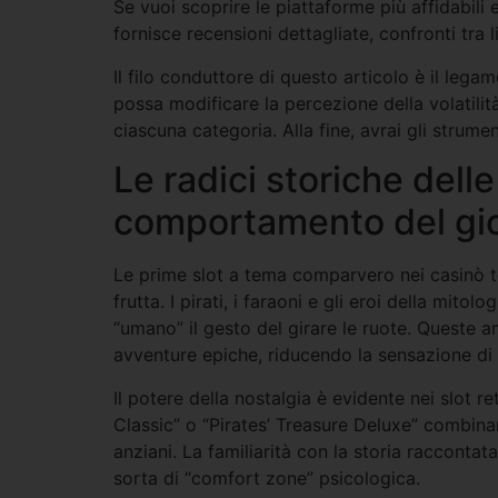
Se vuoi scoprire le piattaforme più affidabili 
fornisce recensioni dettagliate, confronti tra 
Il filo conduttore di questo articolo è il le
possa modificare la percezione della volatilità
ciascuna categoria. Alla fine, avrai gli strum
Le radici storiche delle
comportamento del gi
Le prime slot a tema comparvero nei casinò te
frutta. I pirati, i faraoni e gli eroi della mi
“umano” il gesto del girare le ruote. Queste
avventure epiche, riducendo la sensazione di 
Il potere della nostalgia è evidente nei slot
Classic” o “Pirates’ Treasure Deluxe” combina
anziani. La familiarità con la storia raccontat
sorta di “comfort zone” psicologica.