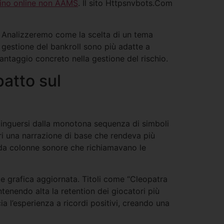
sino online non AAMS
. Il sito Httpsnvbots.Com
e. Analizzeremo come la scelta di un tema
i gestione del bankroll sono più adatte a
vantaggio concreto nella gestione del rischio.
patto sul
stinguersi dalla monotona sequenza di simboli
tori una narrazione di base che rendeva più
 da colonne sonore che richiamavano le
te grafica aggiornata. Titoli come “Cleopatra
enendo alta la retention dei giocatori più
ia l’esperienza a ricordi positivi, creando una