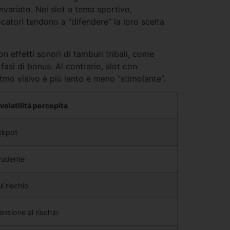
nvariato. Nei slot a tema sportivo,
ocatori tendono a “difendere” la loro scelta
n effetti sonori di tamburi tribali, come
asi di bonus. Al contrario, slot con
mo visivo è più lento e meno “stimolante”.
volatilità percepita
ackpot
prudente
l rischio
ensione al rischio