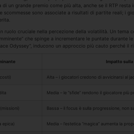
tà di un grande premio come più alta, anche se il RTP resta i
e scommesse sono associate a risultati di partite reali; i gi
rita.
ruolo cruciale nella percezione della volatilità. Un tema co
imminente” che spinge a incrementare le puntate durante le f
ace Odyssey”, inducono un approccio più cauto perché il rit
minante
Impatto sulla 
costi)
Alta – i giocatori credono di avvicinarsi al j
dita
Media – le “sfide” rendono il giocatore più 
(missioni)
Bassa – il focus è sulla progressione, non su
a epica)
Media – l’estetica “magica” aumenta la prop