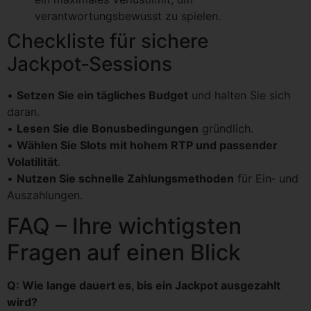
verantwortungsbewusst zu spielen.
Checkliste für sichere
Jackpot‑Sessions
•
Setzen Sie ein tägliches Budget
und halten Sie sich
daran.
•
Lesen Sie die Bonusbedingungen
gründlich.
•
Wählen Sie Slots mit hohem RTP und passender
Volatilität
.
•
Nutzen Sie schnelle Zahlungsmethoden
für Ein‑ und
Auszahlungen.
FAQ – Ihre wichtigsten
Fragen auf einen Blick
Q: Wie lange dauert es, bis ein Jackpot ausgezahlt
wird?