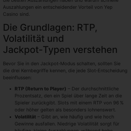
die besten Auszahlungen haben und warum schnelle
Auszahlungen ein entscheidender Vorteil von Yep
Casino sind.
Die Grundlagen: RTP,
Volatilität und
Jackpot‑Typen verstehen
Bevor Sie in den Jackpot‑Modus schalten, sollten Sie
die drei Kernbegriffe kennen, die jede Slot‑Entscheidung
beeinflussen:
RTP (Return to Player)
– Der durchschnittliche
Prozentsatz, den ein Spiel über lange Zeit an die
Spieler zurückgibt. Slots mit einem RTP von 96 %
oder höher gelten als besonders lohnenswert.
Volatilität
– Gibt an, wie häufig und wie hoch
Gewinne ausfallen. Niedrige Volatilität sorgt für
häufige, kleine Auszahlungen, während hohe