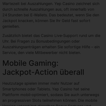
Wartezeit bei Auszahlungen. Yep Casino zeichnet sich
durch schnelle Auszahlungen aus, oft innerhalb von
24 Stunden bei E‑Wallets. Das bedeutet, wenn Sie den
Jackpot knacken, können Sie Ihr Geld fast sofort
genießen.
Zusätzlich bietet das Casino Live‑Support rund um die
Uhr. Bei Fragen zu Bonusbedingungen oder
Auszahlungsanträgen erhalten Sie sofortige Hilfe – ein
Service, den viele Mitbewerber nicht bieten.
Mobile Gaming:
Jackpot‑Action überall
Heutzutage spielen immer mehr Nutzer auf
Smartphones oder Tablets. Yep Casino hat seine
Plattform mobil‑optimiert, sodass Sie auch unterwegs
an progressiven Slots teilnehmen können. Die mobile
Version unterstützt dieselben Bonus‑Features und