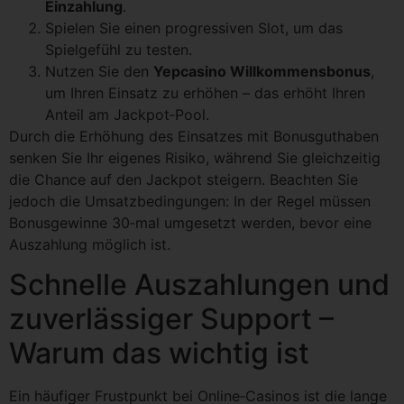
Einzahlung
.
Spielen Sie einen progressiven Slot, um das
Spielgefühl zu testen.
Nutzen Sie den
Yepcasino Willkommensbonus
,
um Ihren Einsatz zu erhöhen – das erhöht Ihren
Anteil am Jackpot‑Pool.
Durch die Erhöhung des Einsatzes mit Bonusguthaben
senken Sie Ihr eigenes Risiko, während Sie gleichzeitig
die Chance auf den Jackpot steigern. Beachten Sie
jedoch die Umsatzbedingungen: In der Regel müssen
Bonusgewinne 30‑mal umgesetzt werden, bevor eine
Auszahlung möglich ist.
Schnelle Auszahlungen und
zuverlässiger Support –
Warum das wichtig ist
Ein häufiger Frustpunkt bei Online‑Casinos ist die lange