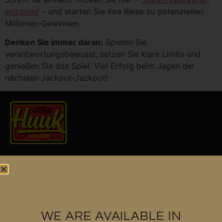
win.com/
– und starten Sie Ihre Reise zu potenziellen
Millionen‑Gewinnen.
Denken Sie immer daran:
Spielen Sie
verantwortungsbewusst, setzen Sie klare Limits und
genießen Sie das Spiel. Viel Erfolg beim Jagen der
nächsten Jackpot‑Jackpot!
Find us at
WE ARE AVAILABLE IN