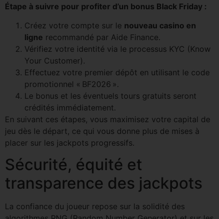
Étape à suivre pour profiter d’un bonus Black Friday :
Créez votre compte sur le
nouveau casino en
ligne
recommandé par Aide Finance.
Vérifiez votre identité via le processus KYC (Know
Your Customer).
Effectuez votre premier dépôt en utilisant le code
promotionnel « BF2026 ».
Le bonus et les éventuels tours gratuits seront
crédités immédiatement.
En suivant ces étapes, vous maximisez votre capital de
jeu dès le départ, ce qui vous donne plus de mises à
placer sur les jackpots progressifs.
Sécurité, équité et
transparence des jackpots
La confiance du joueur repose sur la solidité des
algorithmes RNG (Random Number Generator) et sur les