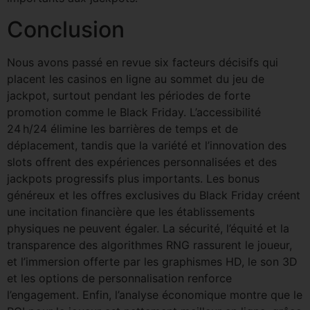
Conclusion
Nous avons passé en revue six facteurs décisifs qui
placent les casinos en ligne au sommet du jeu de
jackpot, surtout pendant les périodes de forte
promotion comme le Black Friday. L’accessibilité
24 h/24 élimine les barrières de temps et de
déplacement, tandis que la variété et l’innovation des
slots offrent des expériences personnalisées et des
jackpots progressifs plus importants. Les bonus
généreux et les offres exclusives du Black Friday créent
une incitation financière que les établissements
physiques ne peuvent égaler. La sécurité, l’équité et la
transparence des algorithmes RNG rassurent le joueur,
et l’immersion offerte par les graphismes HD, le son 3D
et les options de personnalisation renforce
l’engagement. Enfin, l’analyse économique montre que le