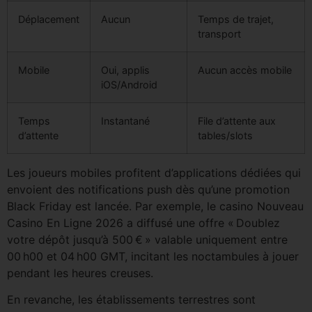
Déplacement
Aucun
Temps de trajet,
transport
Mobile
Oui, applis
Aucun accès mobile
iOS/Android
Temps
Instantané
File d’attente aux
d’attente
tables/slots
Les joueurs mobiles profitent d’applications dédiées qui
envoient des notifications push dès qu’une promotion
Black Friday est lancée. Par exemple, le casino Nouveau
Casino En Ligne 2026 a diffusé une offre « Doublez
votre dépôt jusqu’à 500 € » valable uniquement entre
00 h00 et 04 h00 GMT, incitant les noctambules à jouer
pendant les heures creuses.
En revanche, les établissements terrestres sont