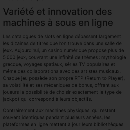
Variété et innovation des
machines à sous en ligne
Les catalogues de slots en ligne dépassent largement
les dizaines de titres que l’on trouve dans une salle de
jeux. Aujourd’hui, un casino numérique propose plus de
5 000 jeux, couvrant une infinité de thèmes : mythologie
grecque, voyages spatiaux, séries TV populaires et
même des collaborations avec des artistes musicaux.
Chaque jeu possède son propre RTP (Return to Player),
sa volatilité et ses mécaniques de bonus, offrant aux
joueurs la possibilité de choisir exactement le type de
jackpot qui correspond à leurs objectifs.
Contrairement aux machines physiques, qui restent
souvent identiques pendant plusieurs années, les
plateformes en ligne mettent à jour leurs bibliothèques