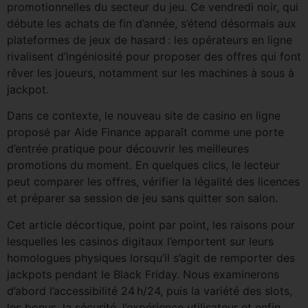
promotionnelles du secteur du jeu. Ce vendredi noir, qui
débute les achats de fin d’année, s’étend désormais aux
plateformes de jeux de hasard : les opérateurs en ligne
rivalisent d’ingéniosité pour proposer des offres qui font
rêver les joueurs, notamment sur les machines à sous à
jackpot.
Dans ce contexte, le nouveau site de casino en ligne
proposé par Aide Finance apparaît comme une porte
d’entrée pratique pour découvrir les meilleures
promotions du moment. En quelques clics, le lecteur
peut comparer les offres, vérifier la légalité des licences
et préparer sa session de jeu sans quitter son salon.
Cet article décortique, point par point, les raisons pour
lesquelles les casinos digitaux l’emportent sur leurs
homologues physiques lorsqu’il s’agit de remporter des
jackpots pendant le Black Friday. Nous examinerons
d’abord l’accessibilité 24 h/24, puis la variété des slots,
les bonus, la sécurité, l’expérience utilisateur et enfin