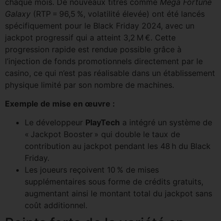
chaque mois. De nouveaux titres comme
Mega Fortune
Galaxy
(RTP = 96,5 %, volatilité élevée) ont été lancés
spécifiquement pour le Black Friday 2024, avec un
jackpot progressif qui a atteint 3,2 M €. Cette
progression rapide est rendue possible grâce à
l’injection de fonds promotionnels directement par le
casino, ce qui n’est pas réalisable dans un établissement
physique limité par son nombre de machines.
Exemple de mise en œuvre :
Le développeur
PlayTech
a intégré un système de
« Jackpot Booster » qui double le taux de
contribution au jackpot pendant les 48 h du Black
Friday.
Les joueurs reçoivent 10 % de mises
supplémentaires sous forme de crédits gratuits,
augmentant ainsi le montant total du jackpot sans
coût additionnel.