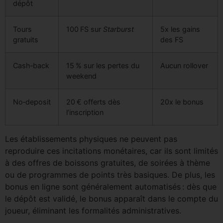
dépôt
Tours
100 FS sur
Starburst
5x les gains
gratuits
des FS
Cash‑back
15 % sur les pertes du
Aucun rollover
weekend
No‑deposit
20 € offerts dès
20x le bonus
l’inscription
Les établissements physiques ne peuvent pas
reproduire ces incitations monétaires, car ils sont limités
à des offres de boissons gratuites, de soirées à thème
ou de programmes de points très basiques. De plus, les
bonus en ligne sont généralement automatisés : dès que
le dépôt est validé, le bonus apparaît dans le compte du
joueur, éliminant les formalités administratives.